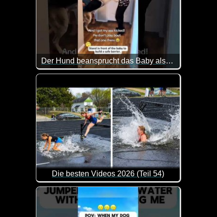
Der Hund beansprucht das Baby als sein eigenes
Die besten Videos 2026 (Teil 54)
Eine tolle Zusammenstellung von lustigen Videos. 