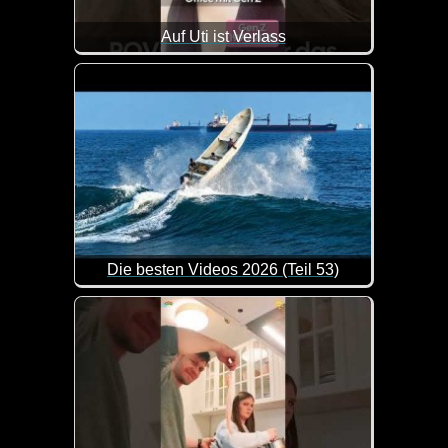
Auf Uti ist Verlass
Wenn du dir das Büro mit Gen Z teilst. Ja, da gibt 
Die besten Videos 2026 (Teil 53)
Eine tolle Zusammenstellung von lustigen Videos. 