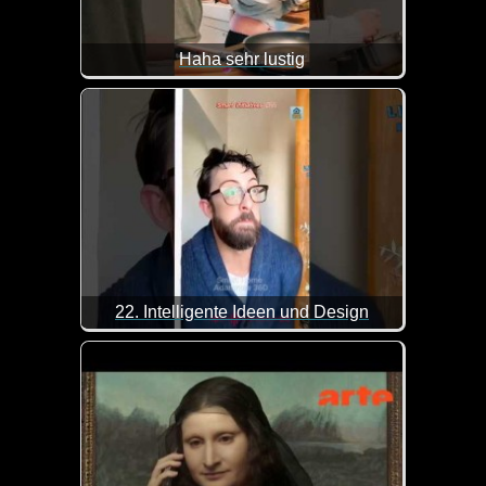
Haha sehr lustig
22. Intelligente Ideen und Design