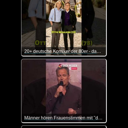
20+ deutsche Komiker der 80er - damals und heute
Männer hören Frauenstimmen mit "den Hoden"? Dieter Nuhr