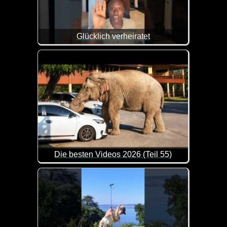
Glücklich verheiratet
Die besten Videos 2026 (Teil 55)
Eine tolle Zusammenstellung von lustigen Videos. 