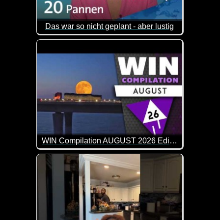
Das war so nicht geplant - aber lustig
Seit 20 Jahren ist die tagesschau auf #Youtube - 
WIN Compilation AUGUST 2026 Edition
64 der besten Video-Clips des Monats Juli in 14 Mi