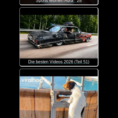
Sports Women Aura " 28
Die besten Videos 2026 (Teil 51)
Eine tolle Zusammenstellung von lustigen Videos. 