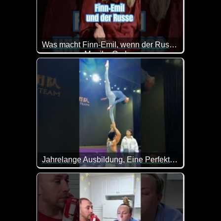
Was macht Finn-Emil, wenn der Russ' kommt?
Monika Gruber
Ich finde diese Frau klasse. Sie bringt es immer w
Jahrelange Ausbildung, Eine Perfekte Landung
Da bleibt einem wirklich der Mund offen stehen. Gan