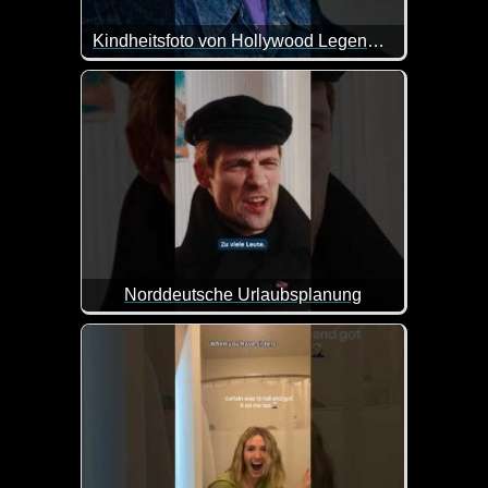
Kindheitsfoto von Hollywood Legenden der 80er
Norddeutsche Urlaubsplanung
Die Urlaubsplanung ist wohl keine so leichte Sache 