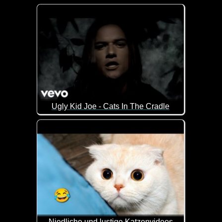
Ugly Kid Joe - Cats In The Cradle
Niedliche und lustige Katzenvideos