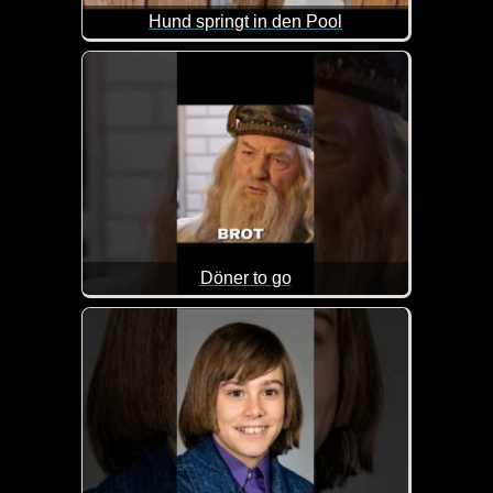
Hund springt in den Pool
Die nervige Leiter zum Pool scheint den Hund nicht
Döner to go
Hier redet man dann doch ziemlich aneinander vorbe