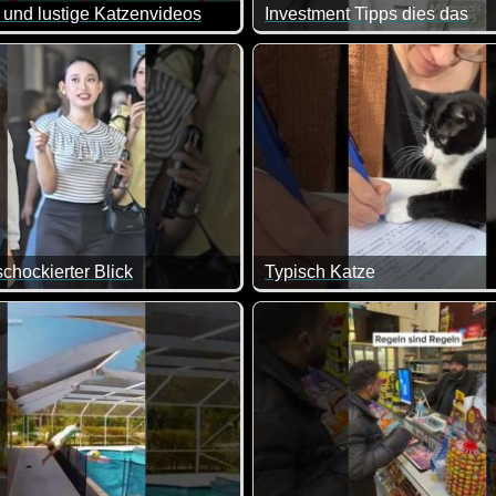
 und lustige Katzenvideos
Investment Tipps dies das
rer Teil dieser lustigen Videos mit Katzen. Immer wieder für ein
Verschiedene Generationen i
 schockierter Blick
Typisch Katze
t die Welt nicht mehr: Man wird geduzt, platziert und bekommt 
Sie sind frech wie Oskar, ab
btes rustikales Lieblingsrestaurant macht dicht.
 Stammtisch gegen "wir bringen Sie zu Ihrem Platz".