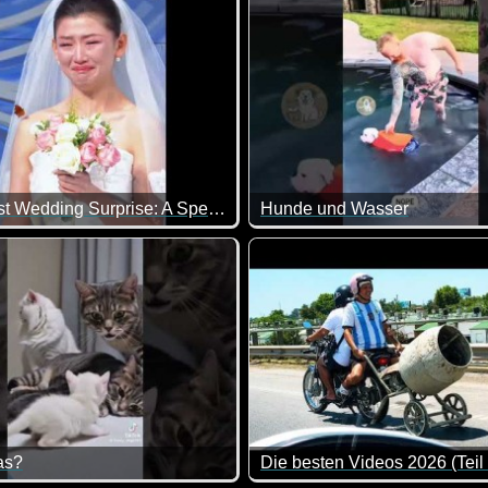
The Cutest Wedding Surprise: A Special Animal Guest Crashes Our Big Day! â i
Hunde und Wasser
n.
Wenn Hunde Wasser sehen, da
as?
Die besten Videos 2026 (Teil