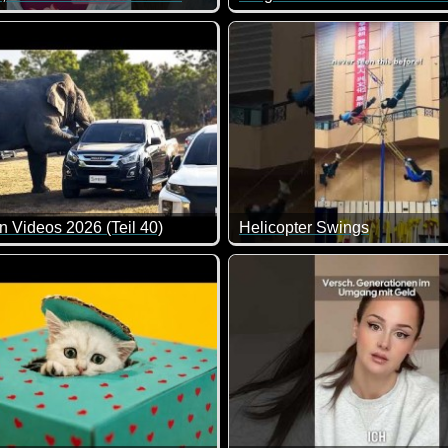
in tolles Feedback-Gespräch mit der Generation Z. Da muss man
Helga hat eine eigentlich w
Doch dann kommt das Amt. Und
Eine harmlose Dorfidee trifft 
n Videos 2026 (Teil 40)
Helicopter Swings
zige Szenen mit Kindern. Herrlich!
e Zusammenstellung von lustigen Videos. Klasse gemacht, da vo
Die sind doch der Wahnsinn.