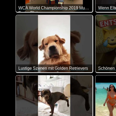
WCA World Championship 2019 Multi Blindfold 51/54 in 59:06
Wenn Elt
Erster Platz
Hier habe
Lustige Szenen mit Golden Retrievers
Schönen 
Da muss i