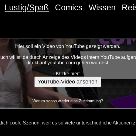
Lustig/Spaß
Comics
Wissen
Rei
Hier soll ein Video von YouTube gezeigt werden.
ch willst, da durch Anzeige des Videos intern YouTube aufgeru
direkt auf youtube.com gehen würdest.
Klicke hier:
YouTube-Video ansehen
Warum schon wieder eine Zustimmung?
lich coole Szenen, weil es so viele unterschiedliche Aktionen