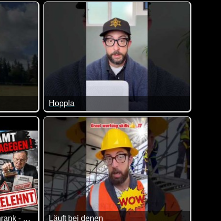
eigt wird und man merkt, dass es nicht die eigenen Kinder se
von lustigen Videos. Klasse gemacht, da von allem was dabei is
Hoppla
 gemein, dass heute nicht in allen Bundesländern ein Feiertag is
Zum Glück sind mir diese Missgeschicke noch nie 
Helga baut einen Gemüseschrank - und das Amt dreht durch!
Läuft bei denen