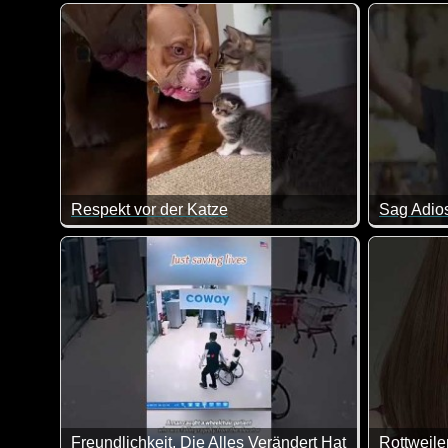
Da guckt 
Respekt vor der Katze
Sag Adio
Da hat sogar der größte Hund Respekt, wenn plötzlich
Freundlichkeit, Die Alles Verändert Hat
Rottweile