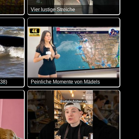
Vier lustige Streiche
tung!
 man einfach respektieren ;-)
 38)
Peinliche Momente von Mädels
von lustigen Videos. Klasse gemacht, da von allem was dabei is