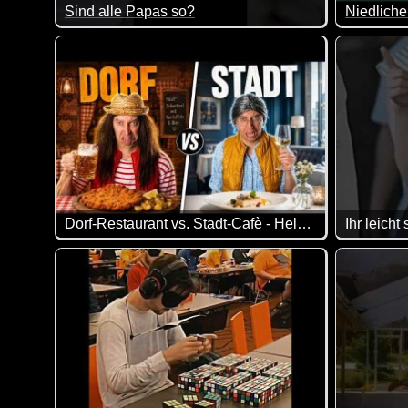
Sind alle Papas so?
Niedliche
Ein weite
Dorf-Restaurant vs. Stadt-Cafè - Helga eskaliert komplett!
Ihr leicht
Helga war in einem schicken Stadt-Cafè - und versteh
Marianne hat derweil ein echtes Dorf-Drama: Ihr gelie
Dorf gegen Stadt. Hausmannskost gegen Mini-Portion.