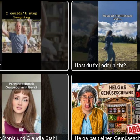
man schön blöd aus der Wäsche, wenn einem der Nachwuchs gez
Eine tolle Zusammenstellung 
s
Hast du frei oder nicht?
 eine Katze auftaucht ;-)
Ja, das ist schon ein bisschen
r, Yonis und Claudia Stahl