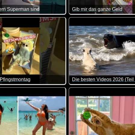
ern Superman sind
Gib mir das ganze Geld
n die Eltern rein aus Reflex und mega schnell reagiert. Alle Ach
Regeln sind Regeln, das muss
Pfingstmontag
Die besten Videos 2026 (Teil
ch der Katze doch tatsächlich recht geben ;-)
Eine tolle Zusammenstellung 