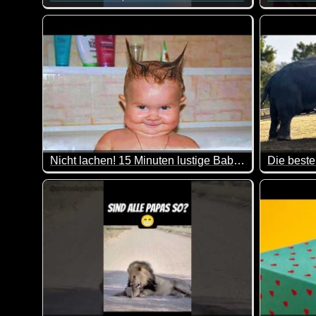
Was für e
Nicht lachen! 15 Minuten lustige Baby-Compilation
Die beste
Zum internationalen Kindertag kommen hier lauter wit
Eine toll