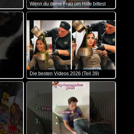
Wenn du deine Frau um Hilfe bittest
en Lacher gut.
m Umgang mit Geld. Sooo klasse :-)
Die besten Videos 2026 (Teil 39)
Essen, das aussieht wie Dekoration.
er lachen muss man trotzdem.
Eine tolle Zusammenstellung von lustigen Videos