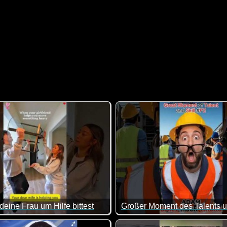
eine Frau um Hilfe bittest
asse gemacht, da von allem was dabei ist. Viel Spaß damit!
 die Frauen jetzt nicht ganz so gut weg ;-) Aber es gibt mit Si