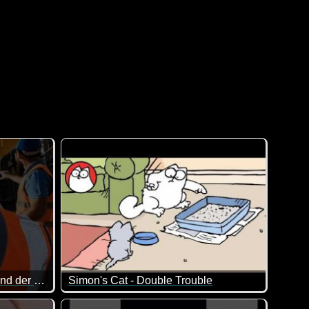
Großer Moment des Talents und der Fähigkeiten
Simon's Cat - Double Trouble
cherheit auch ein Video, bei dem die Männer schlecht dastehen..
Mit zwei Katzen ist der Simon nun noch mehr bedie