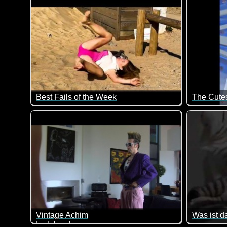
Best Fails of the Week
Lauter fiese Hoppalas, die dir hoffentlich nie passiere
Vintage Achim
Was ist d
Ladykracher