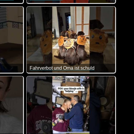
 dann doch mal tief nach Luft schnappen :-).
underschöne Idee: Ein kleiner Gemüseschrank am Straßenrand -
 plötzlich geht es um Hygiene, Steuern, Fluchtwege, Vorschri
auf deutsche Bürokratie ;-)
Fahrverbot und Oma ist schuld
n allem was dabei ist. Viel Spaß damit!
 Das habe ich vorher auch noch nie gesehen.
Da fährt man nur mal etwas schneller zu Oma und 