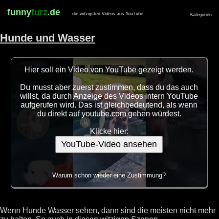
funny
furz
.de
die witzigsten Videos aus YouTube
Kategorien
Hunde und Wasser
Hier soll ein Video von YouTube gezeigt werden.
Du musst aber zuerst zustimmen, dass du das auch
willst, da durch Anzeige des Videos intern YouTube
aufgerufen wird. Das ist gleichbedeutend, als wenn
du direkt auf youtube.com gehen würdest.
Klicke hier:
YouTube-Video ansehen
Warum schon wieder eine Zustimmung?
Wenn Hunde Wasser sehen, dann sind die meisten nicht mehr