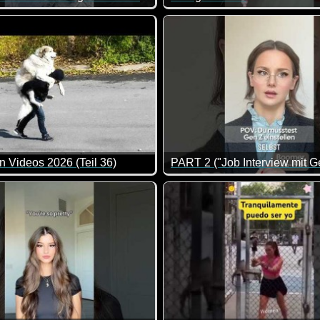
Man muss einfach lachen, wen
n Videos 2026 (Teil 36)
PART 2 ("Job Interview mit G
e Zusammenstellung von lustigen Videos. Klasse gemacht, da vo
Als Arbeitgeber hat man es heu