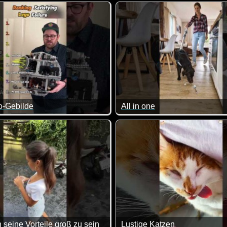
Immer wieder für einen Lacher gut.
rten aussuchen ist mittlerweile nicht mehr so einfach und auße
o-Gebilde
All in one
inem ja im Herzen weh wie diese Lego-Kunstwerke kaputt gehe
Sehr praktisch so ein tierisc
 seine Vorteile groß zu sein
Lustige Katzen