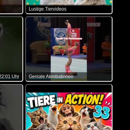
Lustige Tiervideos
sonders gerne, wenn man von der Verwandtschaft genervt wird :
Es macht einfach Spaß, lustige Tiervideos anzuse
22:01 Uhr
Geniale Akrobatinnen
rn nicht so ;-)