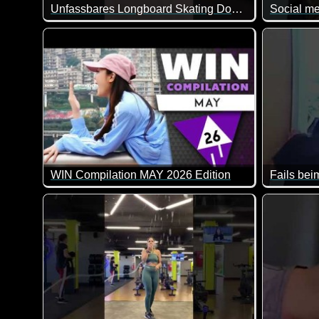
Unfassbares Longboard Skating Downhill
Social me
WIN Compilation MAY 2026 Edition
Fails bei
58 der besten Video-Clips des Monats April in 15 Min