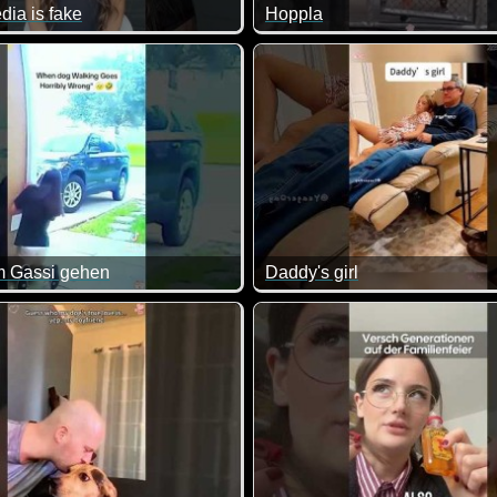
dia is fake
Hoppla
m Gassi gehen
Daddy's girl
uten. Wirklich coole Szenen, weil es so viele unterschiedliche