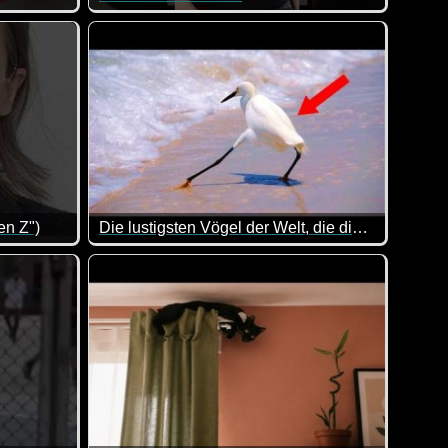
n man die Katzen in diesem lustigen Video sieht.
Da ist die Muddi aber erst mal gar nicht begeistert
en Z")
Die lustigsten Vögel der Welt, die dich vor Lachen zum Weinen bringen werden
n allem was dabei ist. Viel Spaß damit!
tzutage wirklich nicht mehr leicht ;-)
Lauter witzige Szenen mit Vögeln. Ja, auch die k