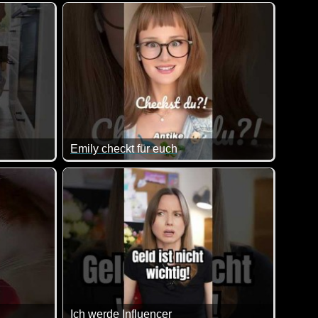
rdem sind die Kugeln auch noch sauteuer :-)
Eine tolle Zusammenstellung von lustigen Videos
Emily checkt für euch
n.
her Wisch- und Staubsauger ;-)
Das ist wirklich sehr hilfreich und nett von der 
Ich werde Influencer