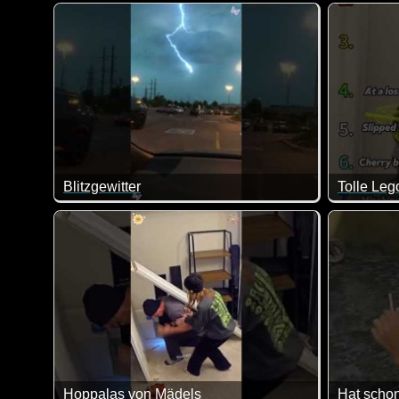
Ein weiterer Teil dieser lustigen Videos mit Katzen. 
Ja, Eisso
Blitzgewitter
Tolle Leg
Das tut e
Hoppalas von Mädels
Hat schon