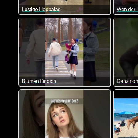
Lustige Hoppalas
Wen der H
Hier komm
Blumen für dich
Das wars 