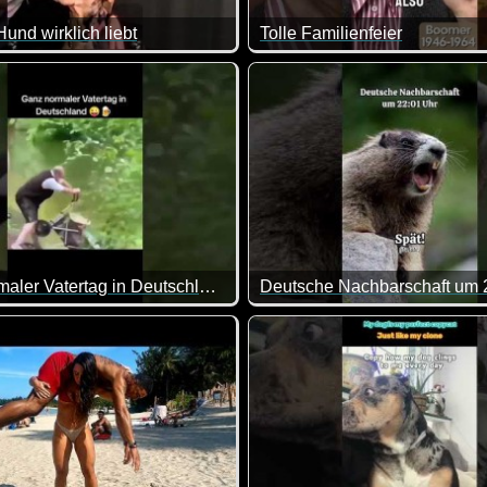
und wirklich liebt
Tolle Familienfeier
en die Frauen leider ziemlich schlecht weg ;-)
Das mag ein Teenager doch be
Ganz normaler Vatertag in Deutschland
Deutsche Nachbarschaft um 
dann mit dem Vatertag ;-)
Zum Glück sind unsere Nachba