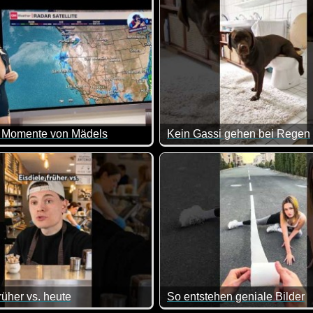
e Momente von Mädels
Kein Gassi gehen bei Regen
asse gemacht, da von allem was dabei ist. Viel Spaß damit!
Also bei Regen schickt man d
rüher vs. heute
So entstehen geniale Bilder