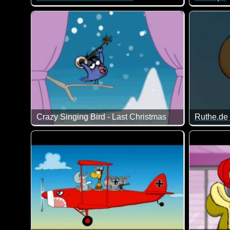
Irgendetwas stellt Simon's Cat immer an. Am besten is
Zwei rich
Crazy Singing Bird - Last Christmas
Ruthe.de 
Ziemlich eigenwillige Version vom Weihnachtslied "La
Da hat No