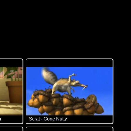
m
Scrat - Gone Nutty
a. Sinnfrei, aber nett! Diese kleinen Larven sind immer ziemlich
Jeder, der schon mal einen Ice-Age-Film gesehen h