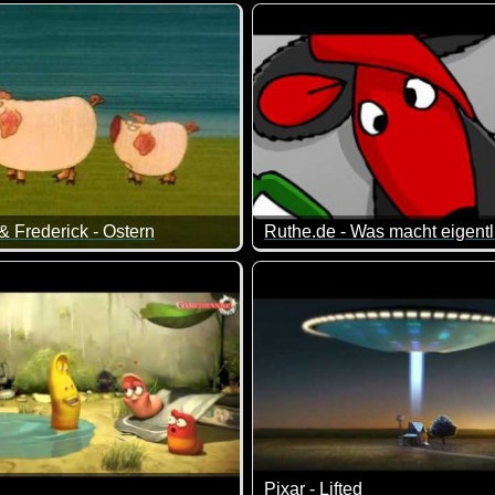
e Eule wird auf ihrem Baum ausgespäht und überwacht.
Netter Kurzfilm über einen Vo
& Frederick - Ostern
n...
Ostern?" will Piggeldy wissen. Doch Frederick kommt einfach nicht
Hier seht ihr die Antworten...
unsere Kinder bei solchen Sandmännchen lernen sollen, weiß ic
Leider (meines Erachtens) k
Pixar - Lifted