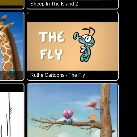
Sheep In The Island 2
allem lange Episode!
 besten Kumpel für so was fragen sollte. Aber er reagiert ja gan
Den ersten Teil mit dem kleinen Schaf auf der ve
Ruthe Cartoons - The Fly
wären es ja auch nicht die Minions ;-)
Jemanden ärgern will...
Lustige Tiere in Ruthe's Cartoons. Gesprochen wi