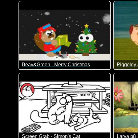
Nein, etwas Schöneres kann es doch nicht geben...
Selbst di
Beav&Green - Merry Christmas
Piggeldy 
Hoffentlich sind eure Geschenke keine Fehlzündunge
"Was ist 
(nur was 
Screen Grab - Simon's Cat
Larva p8