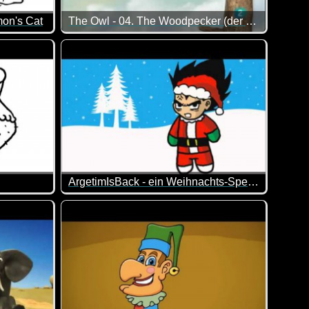
mon's Cat
The Owl - 04. The Woodpecker (der Specht)
leine Schäfchen allerlei. Richtig klasse gemacht.
h die Eule sicherlich auch nicht träumen lassen ;-)
ch bedanken, wenn sich mein leckerer Braten derartig verändert
Wieder eine nette Folge...
ArgetimIsBack - ein Weihnachts-Special
dann etwas anders ;-)
er nicht erwarten bis es Fressen gibt. Typisch. Dass Simon sei
Er ist ein richtiger Fan von Weihnachten...