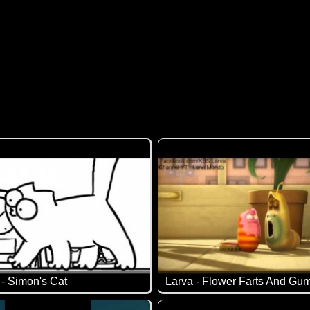
e - Simon's Cat
Larva - Flower Farts And Gu
es doch ganz gut ;-)
Katze ist, geht immer irgendwas kaputt...
Zwei nette Kurzfilme von Larv