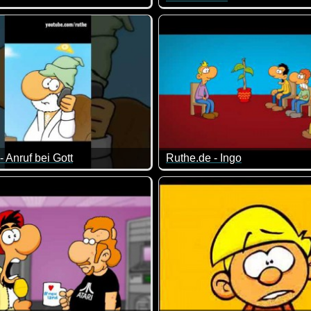
t dann der Blick, wenn realisiert wird, was man angestellt hat.
tig nette Kurzfilme von Larva. Sinnfrei, aber nett! Diese kleinen
Sensationelles Filmchen von 
- Anruf bei Gott
Ruthe.de - Ingo
st Christmas" :-))
ah wirklich ein kleines Problem ;-)
Kurz und knackig...