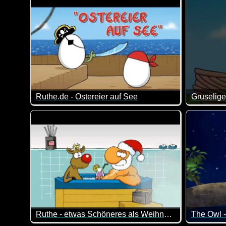
Ruthe.de - Ostereier auf See
Gruselige
Das ist mal wieder blöd, dass es schon wieder lustig i
Aus diese
Ruthe - etwas Schöneres als Weihnachtsmann zu sein?
The Owl -