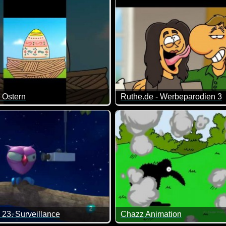
 Ostern
Ruthe.de - Werbeparodien 3
st.
 Idee muss man erst mal kommen. Herrlich :-)
Hier werden Werbespots geni
 23. Surveillance
Chazz Animation