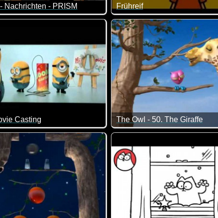
- Nachrichten - PRISM
Frühreif
lten "Verdächtigen" ;-) Auch wieder eine echt nette und vor 
ketch zur Späh-Affäre...
ich weiß nicht, ob man seinen
ovie Casting
The Owl - 50. The Giraffe
e Casting der Minions geht mal wieder so Einiges schief. Sonst 
So kann es gehen, wenn man 