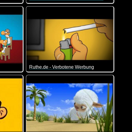
 Larven sind immer ziemlich tollpatschig und erleben so einiges.
Pixar. Ich glaube, ich hatte das schon mal. Aber ich wusste ni
Einfach nur KLASSE!
Ruthe.de - Verbotene Werbung
So kanns gehen ;-)