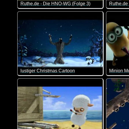
Ruthe.de - Die HNO-WG (Folge 3)
Ruthe.de 
Auf der Suche nach einer neuen WG-Wohnung mit den a
Kleiner S
lustiger Christmas Cartoon
Minion M
Ich sage nur - zu früh gefreut...
Beim Movi