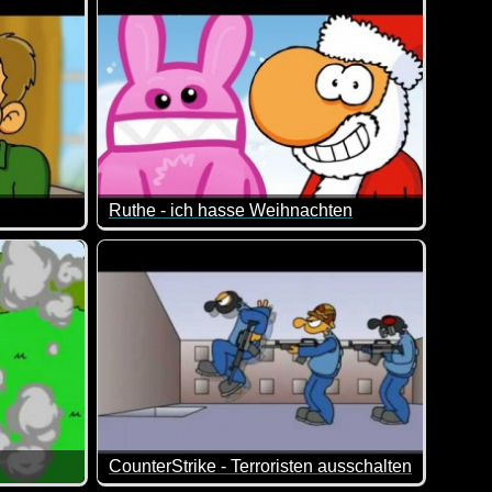
Ruthe - ich hasse Weihnachten
al auf die Schippe genommen :-)
CounterStrike - Terroristen ausschalten