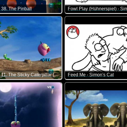
 38. The Pinball
Fowl Play (Hühnerspiel) - Si
e Kiste mit dem kleinen Schaf auf einer Insel. Dort erlebt das k
igenen Baum das Opfer eines Flipper-Automaten zu sein, hat sic
Na da würde ich mich aber au
The Owl - 11. The Sticky Caterpillar (Klebrige Raupe)
Feed Me - Simon's Cat
 ein großer Gorilla vor einer kleinen Echse Panik schiebt ;-)
h hat es die Eule nur auf die Raupe abgesehen. Es kommt aber 
Simons's Cat kann es mal wied