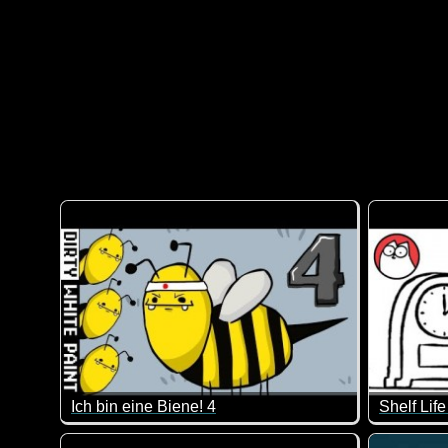
Ich bin eine Biene! 4
Shelf Lif
Total krank das Video, aber zum Weltbienentag passt 
Wo diese 