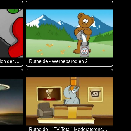
gel, der es nicht lassen kann, eine Schnecke zu jagen. Nicht ge
Comic-Video, bei dem Du in einem Ballerspiel dir
Ruthe.de - Was macht eigentlich der ZONK?
Ruthe.de - Werbeparodien 2
 auf die richtige Antwort. Zum Glück treffen sie auf einen Hasen,
Hier werden Werbespots genial auf die Schippe
h nicht)
eine so gelungene Folge von Ruthe. Da ist man Besseres gewoh
Ruthe.de - "TV Total"-Moderatorencasting