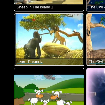
Sheep In The Island 1
The Owl -
Nachdem das Frachtschiff untergegangen ist, landet di
Auf dem e
Leon - Paranoia
Netter Zeichentrick: Man sollte es nicht glauben, dass
Eigentlic