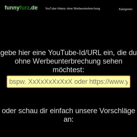
funny
furz
.de
YouTube-Videos ohne Werbeunterbrechung
Kategorien
gebe hier eine YouTube-Id/URL ein, die du
ohne Werbeunterbrechung sehen
möchtest:
oder schau dir einfach unsere Vorschläge
an: