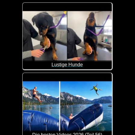
Lustige Hunde
Lauter witzige Hunde. Auch wenn die Kommentare i
Die besten Videos 2026 (Teil 56)