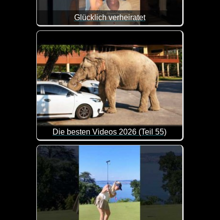
Glücklich verheiratet
Die besten Videos 2026 (Teil 55)
Eine tolle Zusammenstellung von lustigen Videos. 