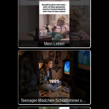
Mein Leben
Ab und zu gammeln ist ja klasse. Aber mein Leben w
Teenager-Mädchen-Schlafzimmer verschiedener Jahrgänge