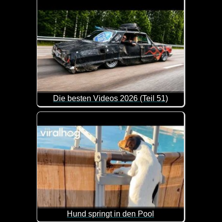
Die besten Videos 2026 (Teil 51)
Eine tolle Zusammenstellung von lustigen Videos. 
Hund springt in den Pool