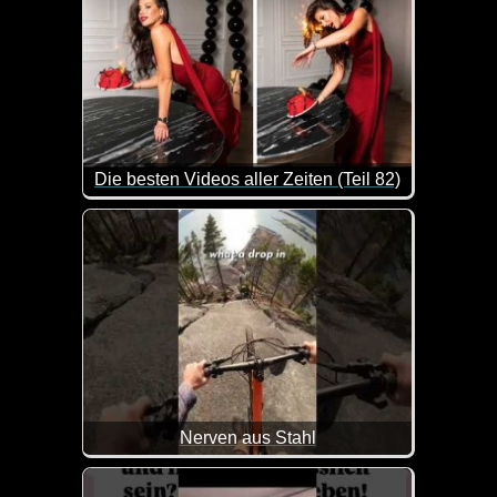
Die besten Videos aller Zeiten (Teil 82)
Hier kannst du dich ganz entspannt mit ein paar C
Nerven aus Stahl
Da wird mir schon beim Zusehen ganz schlecht :-)