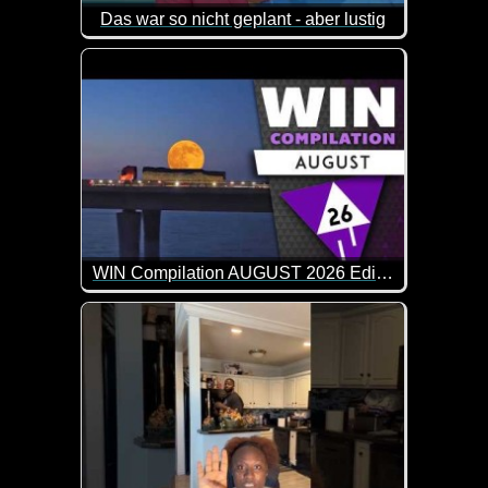
Das war so nicht geplant - aber lustig
Seit 20 Jahren ist die tagesschau auf #Youtube - 
WIN Compilation AUGUST 2026 Edition
64 der besten Video-Clips des Monats Juli in 14 Mi