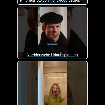
Kindheitsfoto von Hollywood Legenden der 80er
Norddeutsche Urlaubsplanung
Die Urlaubsplanung ist wohl keine so leichte Sache 