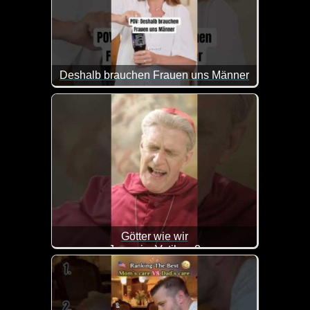
Deshalb brauchen Frauen uns Männer
Okay, hier kommen wir Männer wirklich schlecht weg
Götter wie wir
Jesus im Vatikan 2