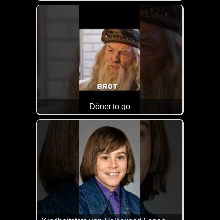
Die nervige Leiter zum Pool scheint den Hund nicht
Döner to go
Hier redet man dann doch ziemlich aneinander vorbe