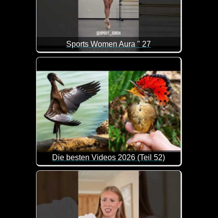
Sports Women Aura " 27
Die besten Videos 2026 (Teil 52)
Eine tolle Zusammenstellung von lustigen Videos. 