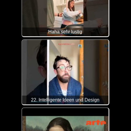
Haha sehr lustig
22. Intelligente Ideen und Design