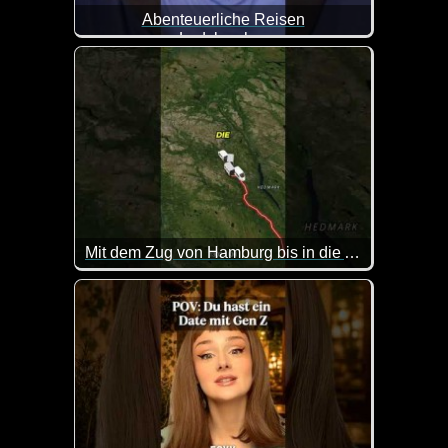
Abenteuerliche Reisen
Ladykracher
Doch, solch eine Reise wünscht sich mit Sicherheit 
Mit dem Zug von Hamburg bis in die Arktis