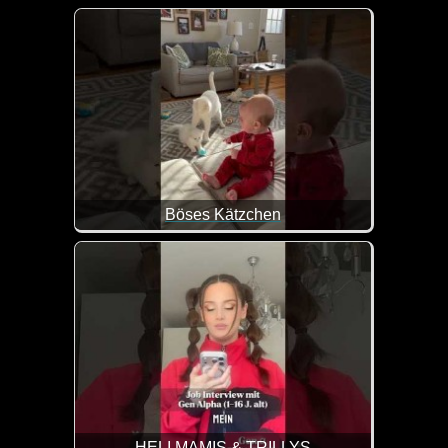
Böses Kätzchen
HELI MAMIS & TRILLYS