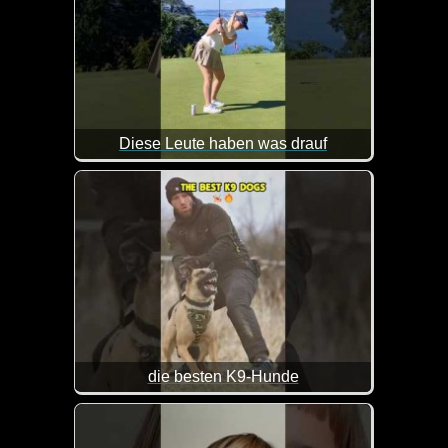
Diese Leute haben was drauf
Sagenhaft was diese Menschen drauf haben. Das 
die besten K9-Hunde