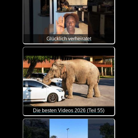
Glücklich verheiratet
Die besten Videos 2026 (Teil 55)
Eine tolle Zusammenstellung von lustigen Videos. 