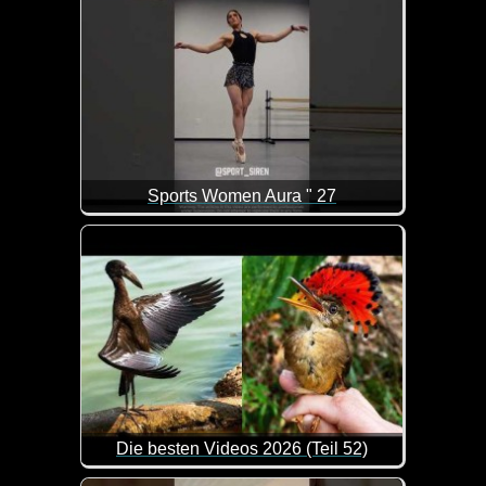
Sports Women Aura " 27
Die besten Videos 2026 (Teil 52)
Eine tolle Zusammenstellung von lustigen Videos. 