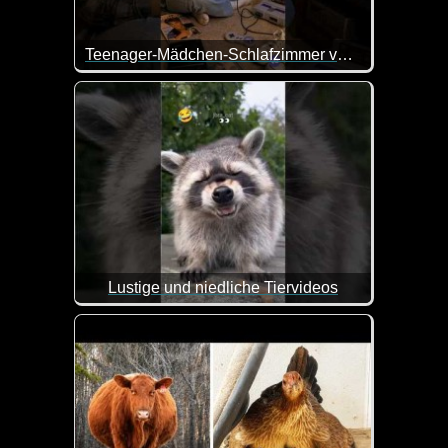
Teenager-Mädchen-Schlafzimmer verschiedener Jahrgänge
Lustige und niedliche Tiervideos
Ein weiterer Teil dieser lustigen Videos mit Tieren.