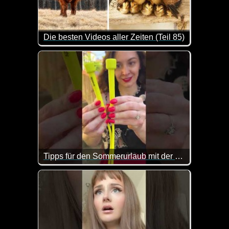
Die besten Videos aller Zeiten (Teil 85)
Hier kannst du dich ganz entspannt mit ein paar C
Tipps für den Sommerurlaub mit der Familie