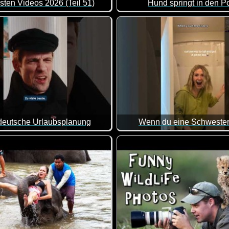
sten Videos 2026 (Teil 51)
Hund springt in den P
e Zusammenstellung von lustigen Videos. Klasse gemacht, da vo
Die nervige Leiter zum Pool s
deutsche Urlaubsplanung
Wenn du eine Schwester
bsplanung ist wohl keine so leichte Sache ;-)
Wenn du eine Schwester hast, 