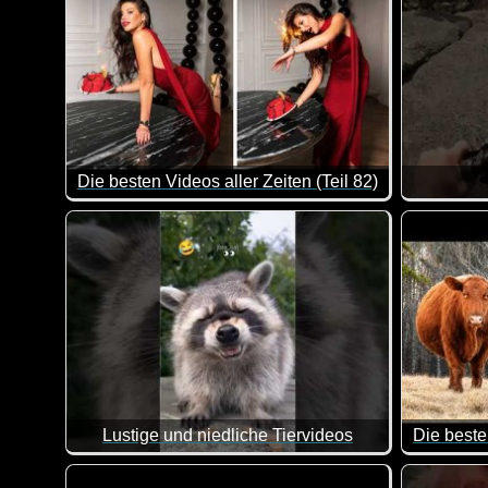
Die besten Videos aller Zeiten (Teil 82)
Hier kannst du dich ganz entspannt mit ein paar Chi
Da wird m
Lustige und niedliche Tiervideos
Die besten
Ein weiterer Teil dieser lustigen Videos mit Tieren. I
Hier kann