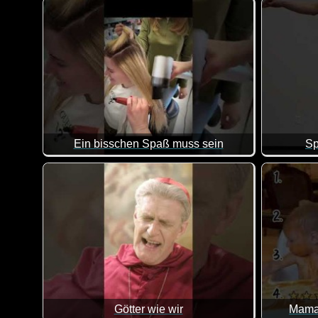
Ich finde
Ein bisschen Spaß muss sein
Sp
Lauter witzige Szenen, in denen jemand veräppelt wi
Götter wie wir
Mama 