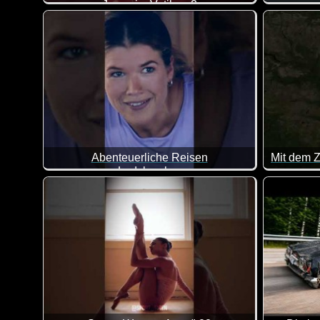
Jesus im Vatikan 2
So unters
Abenteuerliche Reisen
Ladykracher
Doch, solch eine Reise wünscht sich mit Sicherheit je