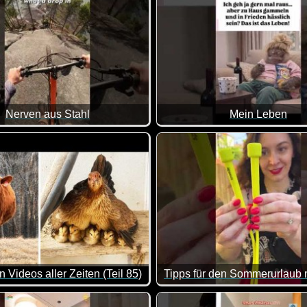
Nerven aus Stahl
Mein Leben
ps und etwas Leckerem zum trinken zurücklehnen und dir eine h
ir schon beim Zusehen ganz schlecht :-)
Ab und zu gammeln ist ja klas
 Videos aller Zeiten (Teil 85)
mmer wieder für einen Lacher gut.
st du dich ganz entspannt mit ein paar Chips und etwas Lecker