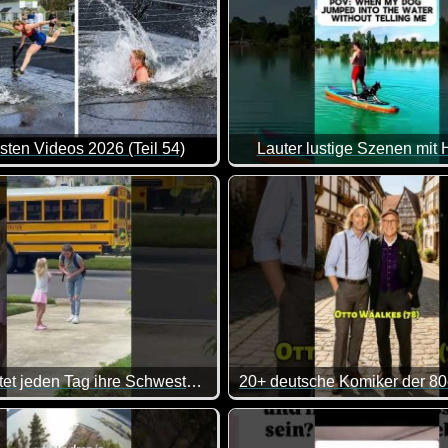
sten Videos 2026 (Teil 54)
Lauter lustige Szenen mit
e Zusammenstellung von lustigen Videos. Klasse gemacht, da vo
Sie erwartet jeden Tag ihre Schwestern
der? Ich glaube bei uns war ich eher der nervige kleine Bruder
inem doch richtig das Herz auf, wenn man diese Schwestern sie