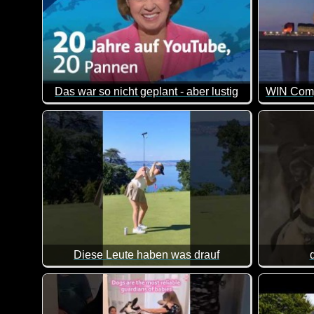
Das war so nicht geplant - aber lustig
Seit 20 Jahren ist die tagesschau auf #Youtube - un
64 der be
Diese Leute haben was drauf
Sagenhaft was diese Menschen drauf haben. Das m