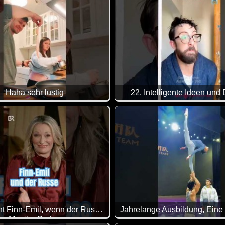
Haha sehr lustig
22. Intelligente Ideen und
asse gemacht, da von allem was dabei ist. Viel Spaß damit!
Was macht Finn-Emil, wenn der Russ' kommt?
Monika Gruber