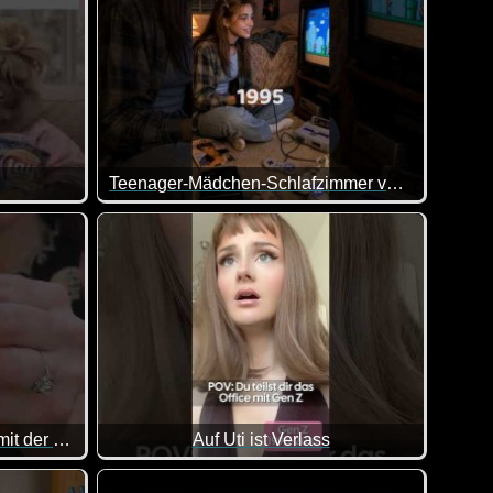
Teenager-Mädchen-Schlafzimmer verschiedener Jahrgänge
albe Stunde lang die bis jetzt besten Videos des Jahres 2026 a
se. Aber mein Leben wäre es nicht :-)
Tipps für den Sommerurlaub mit der Familie
Auf Uti ist Verlass
em zum trinken zurücklehnen und dir eine halbe Stunde lang die
Wenn du dir das Büro mit Gen Z teilst. Ja, da gib