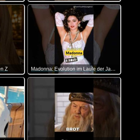
Das ist ja wirklich unmöglich, wenn man das Knab
d machen. Bei Papa ist alles etwas forscher :-)
en Z
Madonna: Evolution im Laufe der Jahre
agt auch zu anstrengend :-)
Das ist doch mal eine interessante Verwandlung 