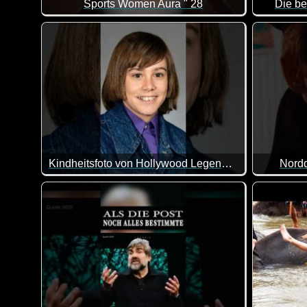
Sports Women Aura " 28
Die be
Eine toll
Kindheitsfoto von Hollywood Legenden der 80er
Nord
Die Urlau