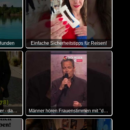
 Hunden
Einfache Sicherheitstipps für Reisen!
n allem was dabei ist. Viel Spaß damit!
Jetzt zur Urlaubszeit könnten diese Tipps sehr hilf
20+ deutsche Komiker der 80er - damals und heute
Männer hören Frauenstimmen mit "den Hoden"? Dieter Nuhr
 :-)
ht.