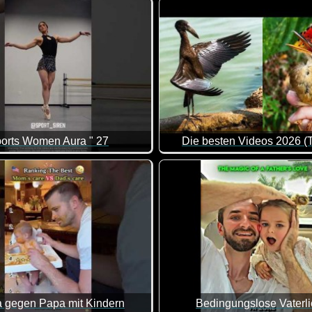
Da bleibt einem wirklich der 
 diese Frau klasse. Sie bringt es immer wieder genau auf den Pu
orts Women Aura " 27
Die besten Videos 2026 (T
rd.
Eine tolle Zusammenstellung 
gegen Papa mit Kindern
Bedingungslose Vaterl