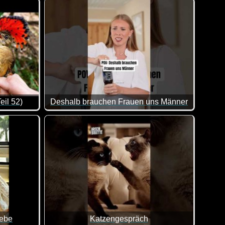
Mund offen stehen. Ganz große Klasse, was hier geleistet wird.
nkt.
eil 52)
Deshalb brauchen Frauen uns Männer
von lustigen Videos. Klasse gemacht, da von allem was dabei is
Okay, hier kommen wir Männer wirklich schlecht w
iebe
Katzengespräch