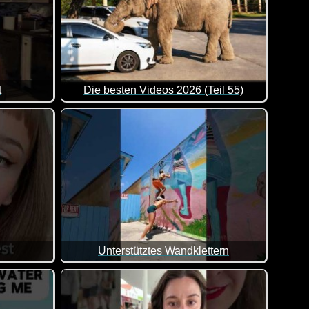
t
Die besten Videos 2026 (Teil 55)
fen. Falsche Einsätze, Versprecher, technische Pannen oder cha
 Szenen, weil es so viele unterschiedliche Aktionen zum Bestau
Eine tolle Zusammenstellung von lustigen Videos
Unterstütztes Wandklettern
Frechheit siegt :-) Da bräuchte ich auch erst mal einen Kurzen, 
Wenn das nicht klasse ist. So kann man zu Zwe