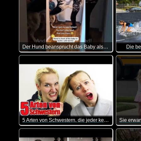
Der Hund beansprucht das Baby als sein eigenes
Die be
Eine toll
5 Arten von Schwestern, die jeder kennt
Und, erkennst du deine Schwester in diesem Video wie
Da geht e