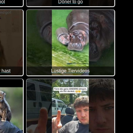
ool
Döner to go
n allem was dabei ist. Viel Spaß damit!
cheint den Hund nicht zu stören. Hauptsache ins Wasser :-)
Hier redet man dann doch ziemlich aneinander vor
 hast
Lustige Tiervideos
brauchst du keine Feinde mehr :-) Lauter wirklich lustige Stre
Es macht einfach Spaß, lustige Tiervideos anzuse