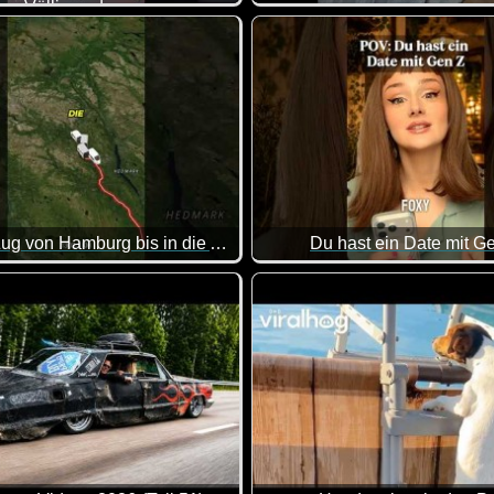
Völlig anders
chiedlich sieht das aus, wenn Mama und Papa etwas mit dem Kin
Mit dem Zug von Hamburg bis in die Arktis
Du hast ein Date mit G
Puh, das wäre mir ehrlich ges
der Einzelne ;-)