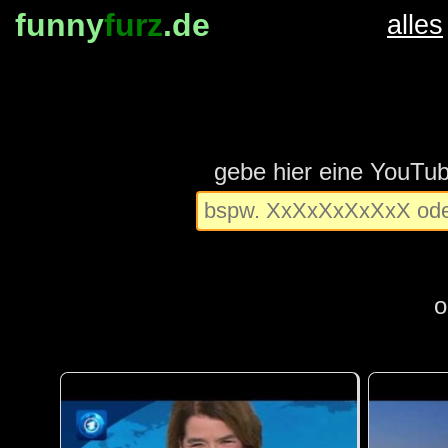
funny
furz
.de
alles
gebe hier eine YouTu
o