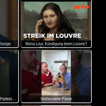
 Design
Mona Lisa: Kündigung beim Louvre?
Bilder allein zuhaus
Leonardo da Vincis weltberühmte Mona Lisa stam
Jahrelange Ausbildung, Eine Perfekte Landung
Verheiratete Paare