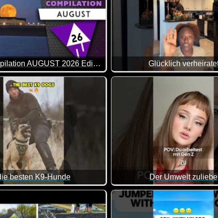
WIN Compilation AUGUST 2026 Edition
Glücklich verheirate
d in dieser Zeit ist längst nicht immer alles nach Plan gelau
sten Video-Clips des Monats Juli in 14 Minuten. Wirklich coole
die besten K9-Hunde
Der Umwelt zuliebe
uss man erst mal hinbekommen.
Wie heißt es doch so schön - 