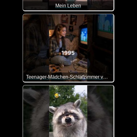
Mein Leben
Ab und zu gammeln ist ja klasse. Aber mein Leben w
Teenager-Mädchen-Schlafzimmer verschiedener Jahrgänge