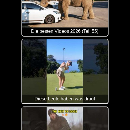
Die besten Videos 2026 (Teil 55)
Eine tolle Zusammenstellung von lustigen Videos. 
Diese Leute haben was drauf
Sagenhaft was diese Menschen drauf haben. Das 