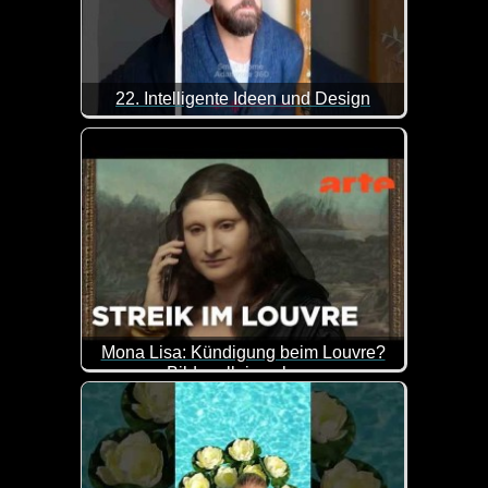
22. Intelligente Ideen und Design
Mona Lisa: Kündigung beim Louvre?
Bilder allein zuhaus
Leonardo da Vincis weltberühmte Mona Lisa stammt