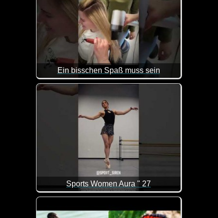
Ein bisschen Spaß muss sein
Lauter witzige Szenen, in denen jemand veräppelt 
Sports Women Aura " 27