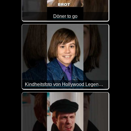
Döner to go
Hier redet man dann doch ziemlich aneinander vorbe
Kindheitsfoto von Hollywood Legenden der 80er