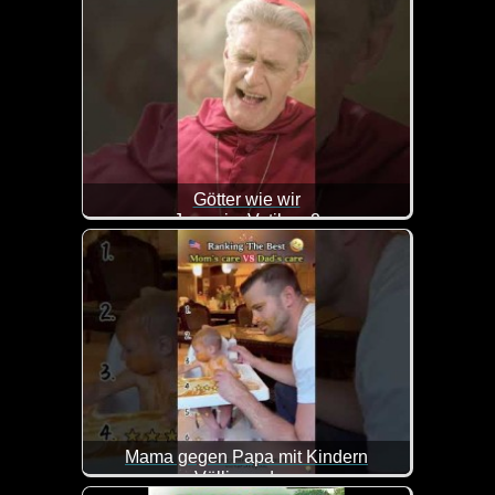
Götter wie wir
Jesus im Vatikan 2
Mama gegen Papa mit Kindern
Völlig anders