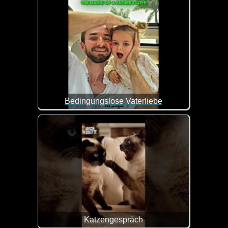
So unterschiedlich sieht das aus, wenn Mama und P
Bedingungslose Vaterliebe
Katzengespräch