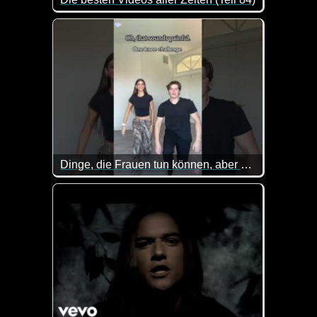
Hier kannst du dich ganz entspannt mit ein paar C
Dinge, die Frauen tun können, aber Männer nicht können