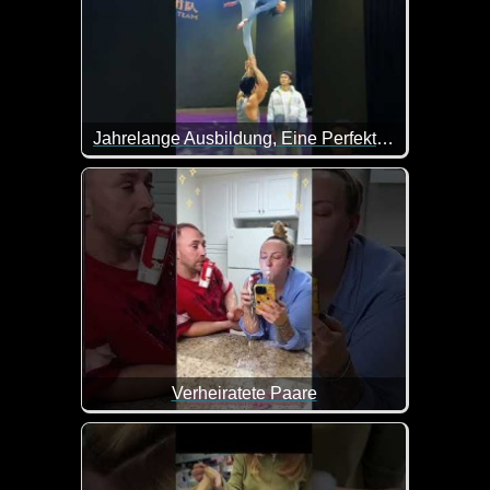
Jahrelange Ausbildung, Eine Perfekte Landung
Da bleibt einem wirklich der Mund offen stehen. Gan
Verheiratete Paare