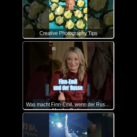
Creative Photography Tips
Was macht Finn-Emil, wenn der Russ' kommt?
Monika Gruber
Ich finde diese Frau klasse. Sie bringt es immer w