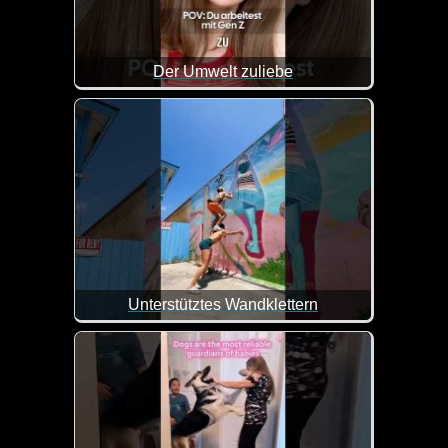
Der Umwelt zuliebe
Wie heißt es doch so schön - Frechheit siegt :-) Da
Unterstütztes Wandklettern
Wenn das nicht klasse ist. So kann man zu Zweit