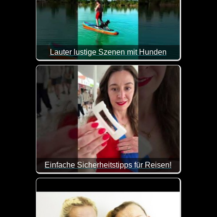
Lauter lustige Szenen mit Hunden
Einfache Sicherheitstipps für Reisen!
Jetzt zur Urlaubszeit könnten diese Tipps sehr hilfre