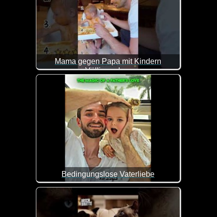
Mama gegen Papa mit Kindern
Völlig anders
So unterschiedlich sieht das aus, wenn Mama und P
Bedingungslose Vaterliebe