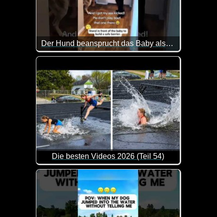
Der Hund beansprucht das Baby als sein eigenes
Die besten Videos 2026 (Teil 54)
Eine tolle Zusammenstellung von lustigen Videos. 