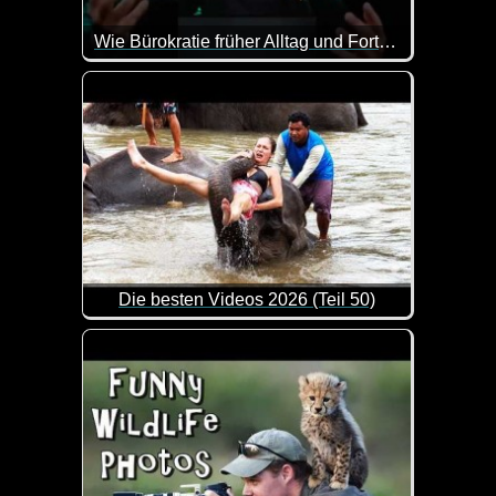
Wie Bürokratie früher Alltag und Fortschritt ausgebremst hat
Die besten Videos 2026 (Teil 50)
Eine tolle Zusammenstellung von lustigen Videos. 