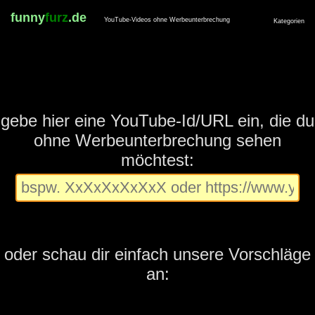
funny
furz
.de
YouTube-Videos ohne Werbeunterbrechung
Kategorien
gebe hier eine YouTube-Id/URL ein, die du
ohne Werbeunterbrechung sehen
möchtest:
oder schau dir einfach unsere Vorschläge
an: