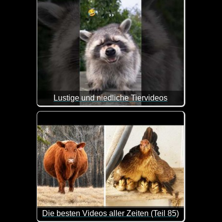
Lustige und niedliche Tiervideos
Ein weiterer Teil dieser lustigen Videos mit Tieren.
Die besten Videos aller Zeiten (Teil 85)