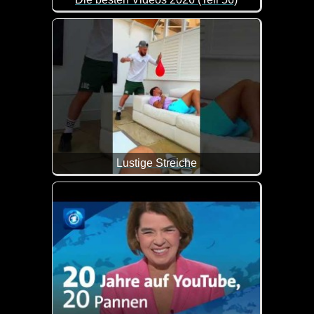
Eine tolle Zusammenstellung von lustigen Videos. 
Lustige Streiche