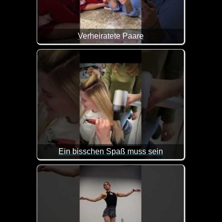
Verheiratete Paare
Ein bisschen Spaß muss sein
Lauter witzige Szenen, in denen jemand veräppelt 