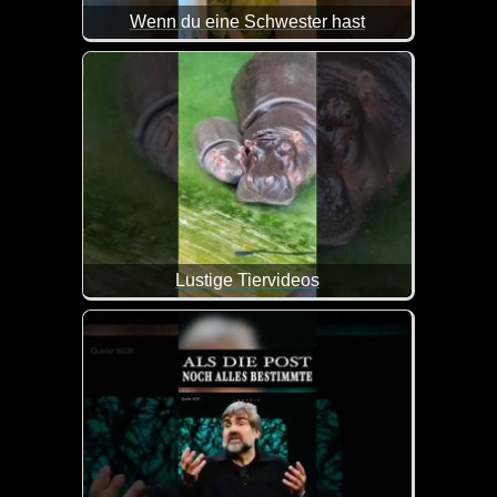
Wenn du eine Schwester hast
Wenn du eine Schwester hast, brauchst du keine Fei
Lustige Tiervideos
Es macht einfach Spaß, lustige Tiervideos anzusehe