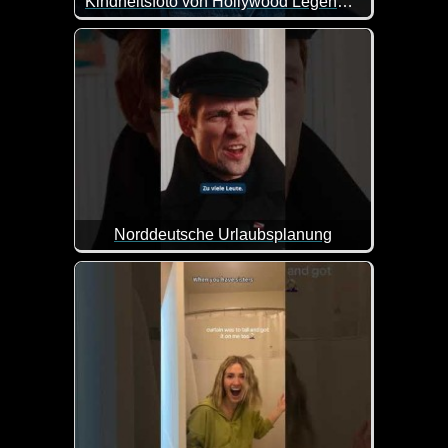
Kindheitsfoto von Hollywood Legenden der 80er
Norddeutsche Urlaubsplanung
Die Urlaubsplanung ist wohl keine so leichte Sache 