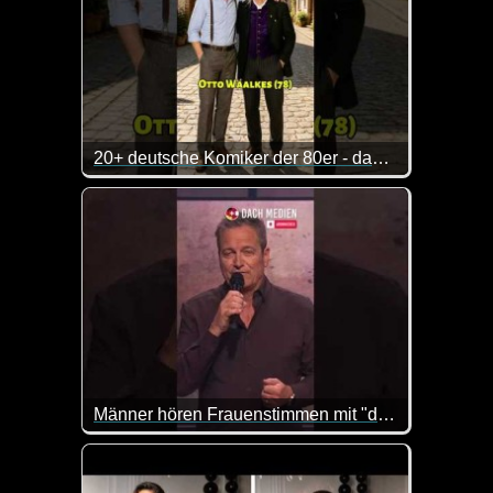
20+ deutsche Komiker der 80er - damals und heute
Männer hören Frauenstimmen mit "den Hoden"? Dieter Nuhr