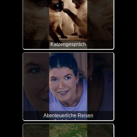
Katzengespräch
Das ist ja wirklich unmöglich, wenn man das Knabbe
Abenteuerliche Reisen
Ladykracher
Doch, solch eine Reise wünscht sich mit Sicherheit 