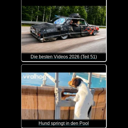
Die besten Videos 2026 (Teil 51)
Eine tolle Zusammenstellung von lustigen Videos. 
Hund springt in den Pool