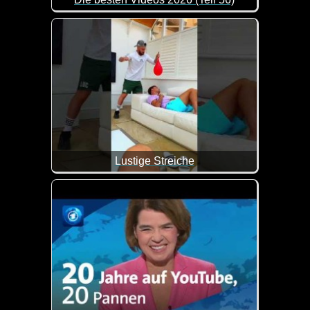
Eine tolle Zusammenstellung von lustigen Videos. 
Lustige Streiche