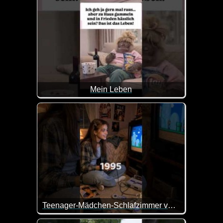
Mein Leben
Ab und zu gammeln ist ja klasse. Aber mein Leben w
Teenager-Mädchen-Schlafzimmer verschiedener Jahrgänge