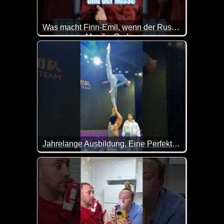
Was macht Finn-Emil, wenn der Russ' kommt?
Monika Gruber
Ich finde diese Frau klasse. Sie bringt es immer w
Jahrelange Ausbildung, Eine Perfekte Landung
Da bleibt einem wirklich der Mund offen stehen. Gan