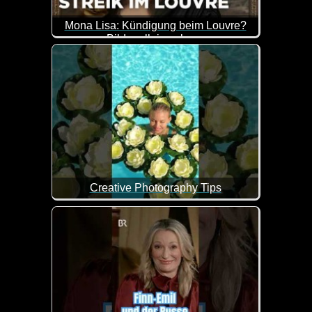
Mona Lisa: Kündigung beim Louvre?
Bilder allein zuhaus
Leonardo da Vincis weltberühmte Mona Lisa stammt
Creative Photography Tips