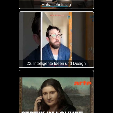
Haha sehr lustig
22. Intelligente Ideen und Design