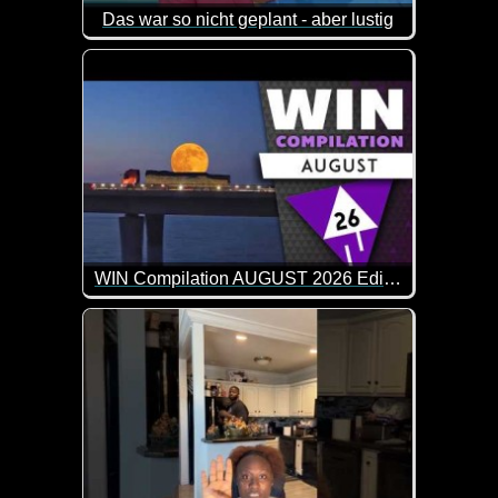
Das war so nicht geplant - aber lustig
Seit 20 Jahren ist die tagesschau auf #Youtube - 
WIN Compilation AUGUST 2026 Edition
64 der besten Video-Clips des Monats Juli in 14 Mi