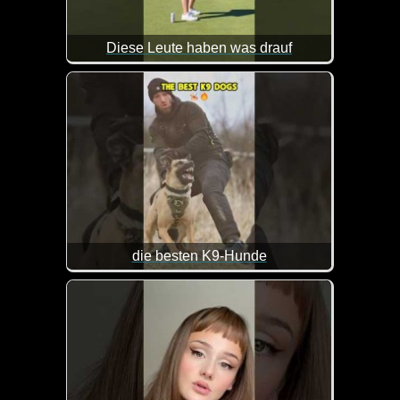
Diese Leute haben was drauf
Sagenhaft was diese Menschen drauf haben. Das 
die besten K9-Hunde