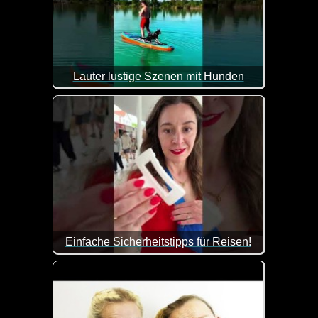
Lauter lustige Szenen mit Hunden
Einfache Sicherheitstipps für Reisen!
Jetzt zur Urlaubszeit könnten diese Tipps sehr hilfre