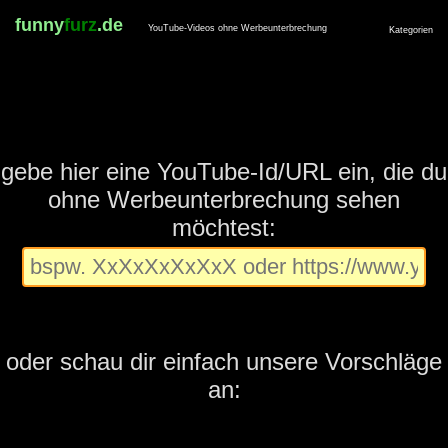
funny
furz
.de
YouTube-Videos ohne Werbeunterbrechung
Kategorien
gebe hier eine YouTube-Id/URL ein, die du
ohne Werbeunterbrechung sehen
möchtest:
oder schau dir einfach unsere Vorschläge
an: