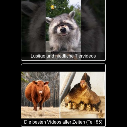
Lustige und niedliche Tiervideos
Ein weiterer Teil dieser lustigen Videos mit Tieren.
Die besten Videos aller Zeiten (Teil 85)