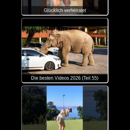
Glücklich verheiratet
Die besten Videos 2026 (Teil 55)
Eine tolle Zusammenstellung von lustigen Videos. 