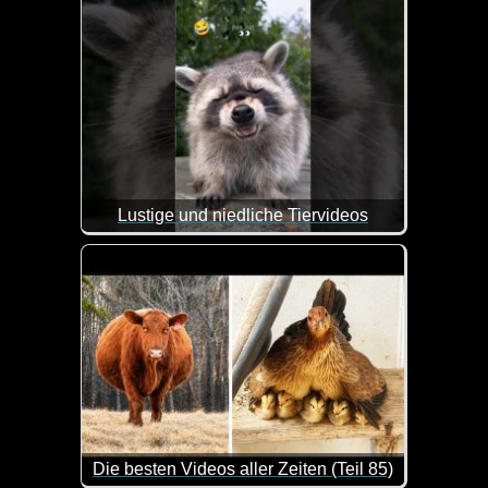
Lustige und niedliche Tiervideos
Ein weiterer Teil dieser lustigen Videos mit Tieren.
Die besten Videos aller Zeiten (Teil 85)