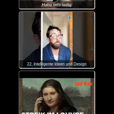
Haha sehr lustig
22. Intelligente Ideen und Design