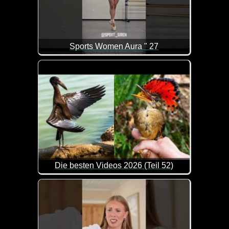
Sports Women Aura " 27
Die besten Videos 2026 (Teil 52)
Eine tolle Zusammenstellung von lustigen Videos. 