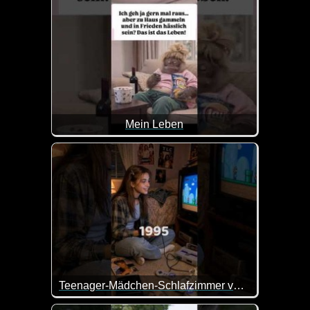
Mein Leben
Ab und zu gammeln ist ja klasse. Aber mein Leben w
Teenager-Mädchen-Schlafzimmer verschiedener Jahrgänge