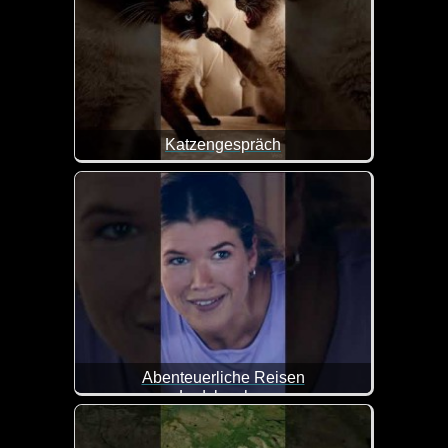
Katzengespräch
Das ist ja wirklich unmöglich, wenn man das Knabbe
Abenteuerliche Reisen
Ladykracher
Doch, solch eine Reise wünscht sich mit Sicherheit 