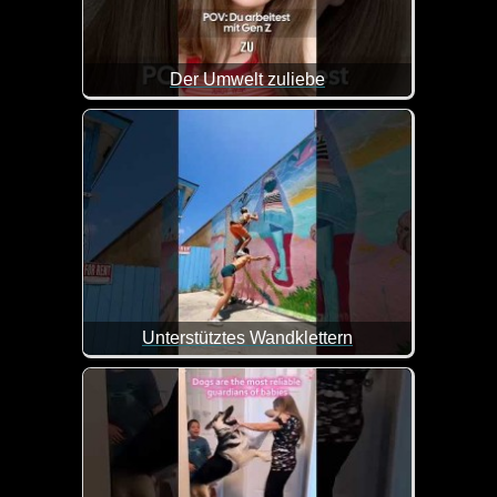
Der Umwelt zuliebe
Wie heißt es doch so schön - Frechheit siegt :-) Da
Unterstütztes Wandklettern
Wenn das nicht klasse ist. So kann man zu Zweit