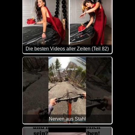
Die besten Videos aller Zeiten (Teil 82)
Hier kannst du dich ganz entspannt mit ein paar C
Nerven aus Stahl
Da wird mir schon beim Zusehen ganz schlecht :-)