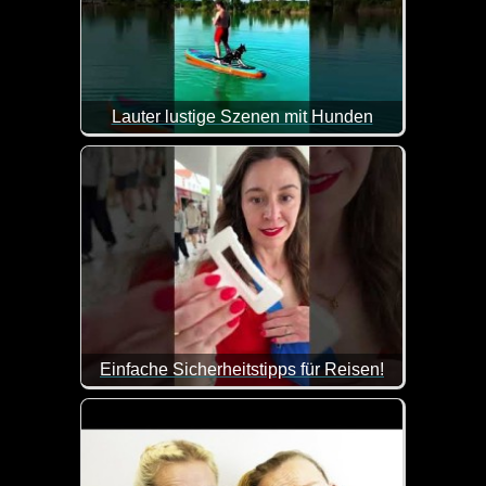
Lauter lustige Szenen mit Hunden
Einfache Sicherheitstipps für Reisen!
Jetzt zur Urlaubszeit könnten diese Tipps sehr hilfre