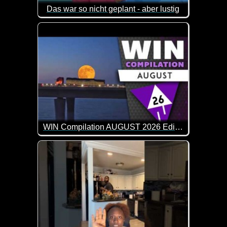
Das war so nicht geplant - aber lustig
Seit 20 Jahren ist die tagesschau auf #Youtube - 
WIN Compilation AUGUST 2026 Edition
64 der besten Video-Clips des Monats Juli in 14 Mi