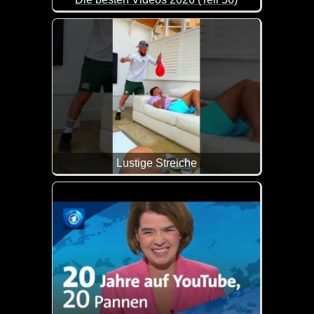
Eine tolle Zusammenstellung von lustigen Videos. 
Lustige Streiche