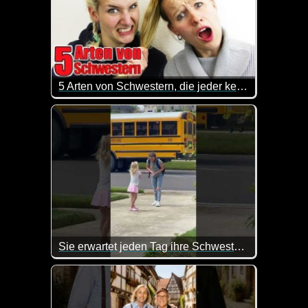
5 Arten von Schwestern, die jeder kennt
Und, erkennst du deine Schwester in diesem Video w
Sie erwartet jeden Tag ihre Schwestern
Da geht einem doch richtig das Herz auf, wenn man