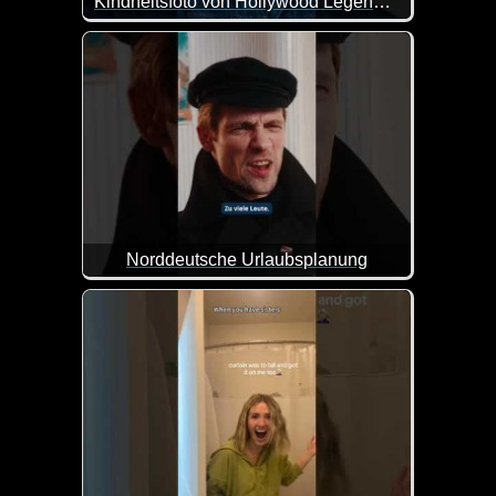
Kindheitsfoto von Hollywood Legenden der 80er
Norddeutsche Urlaubsplanung
Die Urlaubsplanung ist wohl keine so leichte Sache 