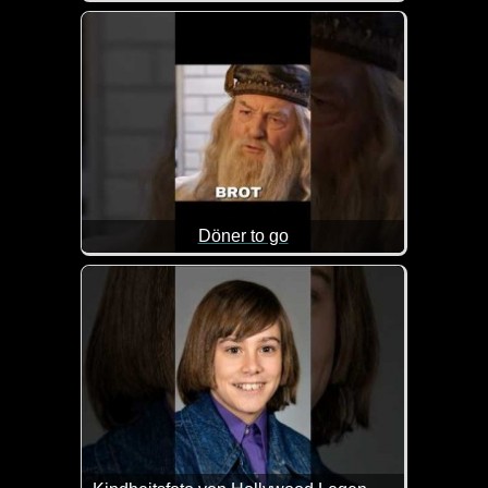
Die nervige Leiter zum Pool scheint den Hund nicht
Döner to go
Hier redet man dann doch ziemlich aneinander vorbe