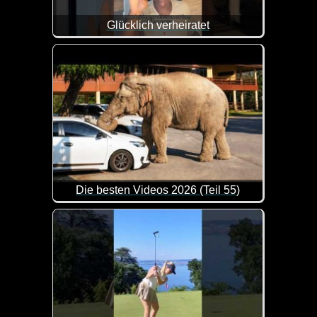
Glücklich verheiratet
Die besten Videos 2026 (Teil 55)
Eine tolle Zusammenstellung von lustigen Videos. 