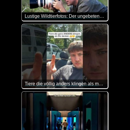
Lustige Wildtierfotos: Der ungebetene Gast
Lauter lustige Fotos von Tieren, welche von der Kam
Tiere die völlig anders klingen als man denkst
Der Gepard hört sich doch an wie ein zahmes klein