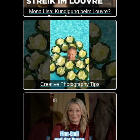
Mona Lisa: Kündigung beim Louvre?
Bilder allein zuhaus
Leonardo da Vincis weltberühmte Mona Lisa stammt
Creative Photography Tips