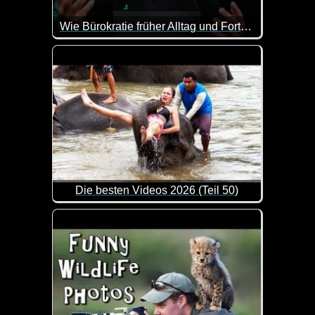
Wie Bürokratie früher Alltag und Fortschritt ausgebremst hat
Die besten Videos 2026 (Teil 50)
Eine tolle Zusammenstellung von lustigen Videos. 