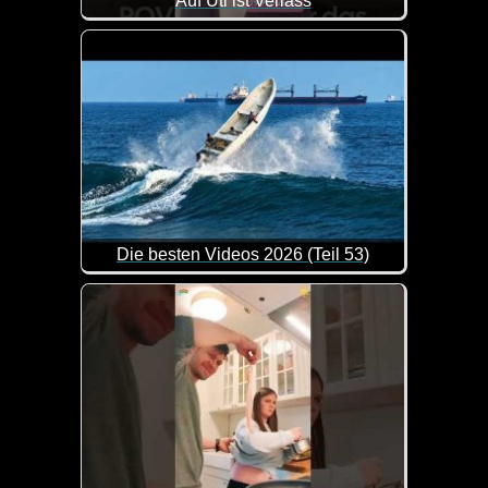
Auf Uti ist Verlass
Wenn du dir das Büro mit Gen Z teilst. Ja, da gibt 
Die besten Videos 2026 (Teil 53)
Eine tolle Zusammenstellung von lustigen Videos. 