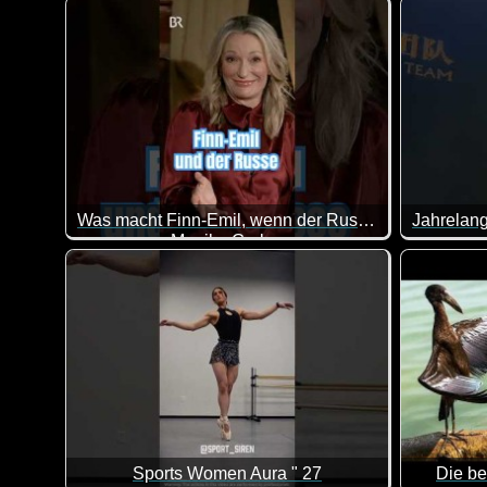
Was macht Finn-Emil, wenn der Russ' kommt?
Monika Gruber
Da bleibt
Ich finde diese Frau klasse. Sie bringt es immer wie
Sports Women Aura " 27
Die be