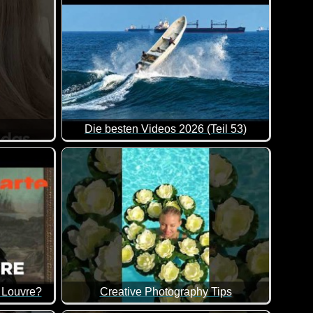
Die besten Videos 2026 (Teil 53)
albe Stunde lang die bis jetzt besten Videos des Jahres 2026 a
Z teilst. Ja, da gibt es dann doch größere Unterschiede ;-)
Eine tolle Zusammenstellung von lustigen Videos
 Louvre?
Creative Photography Tips