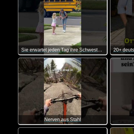
Sie erwartet jeden Tag ihre Schwestern
Da geht einem doch richtig das Herz auf, wenn man d
Nerven aus Stahl
Da wird mir schon beim Zusehen ganz schlecht :-)
Ab und zu