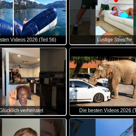
sten Videos 2026 (Teil 56)
Lustige Streiche
Englisch da stehen, sprechen diese Szenen für sich. Man kann 
e Zusammenstellung von lustigen Videos. Klasse gemacht, da vo
Glücklich verheiratet
Die besten Videos 2026 (T
ten. Wirklich coole Szenen, weil es so viele unterschiedliche 
Eine tolle Zusammenstellung 