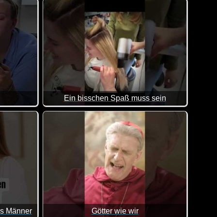
mte Mona Lisa stammt aus der Hochphase der italienischen Ren
Ein bisschen Spaß muss sein
ier geleistet wird.
Lauter witzige Szenen, in denen jemand veräppel
ns Männer
Götter wie wir