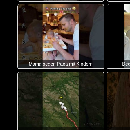
Eine toll
Mama gegen Papa mit Kindern
Bed
Völlig anders
So unterschiedlich sieht das aus, wenn Mama und Pap