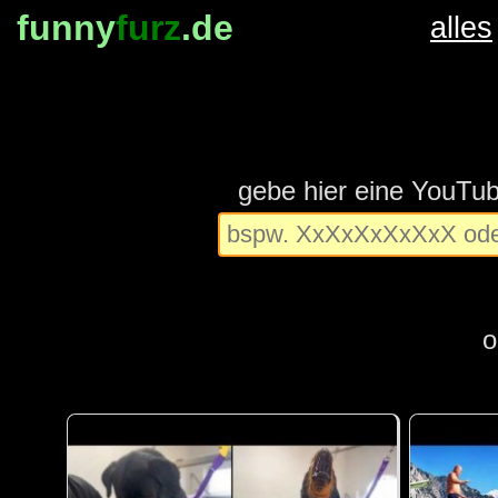
funny
furz
.de
alles
gebe hier eine YouTu
o