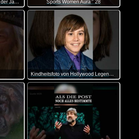
Madonna: Evolution im Laufe der Jahre
Sports Women Aura " 28
ssante Verwandlung im Laufe der Jahre.
Kindheitsfoto von Hollywood Legenden der 80er
e ins Wasser :-)
mlich aneinander vorbei :-)