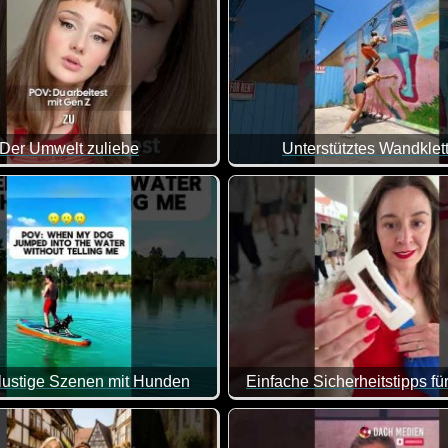
Der Umwelt zuliebe
Unterstütztes Wandklet
 es doch so schön - Frechheit siegt :-) Da bräuchte ich auch ers
Wenn das nicht klasse ist. 
 lustige Szenen mit Hunden
Einfache Sicherheitstipps fü
asse gemacht, da von allem was dabei ist. Viel Spaß damit!
Jetzt zur Urlaubszeit könnten 