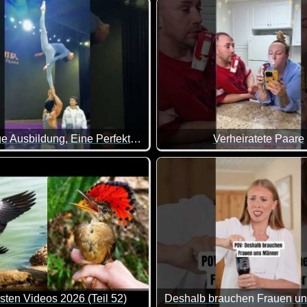
Leonardo da Vincis weltberüh
Jahrelange Ausbildung, Eine Perfekte Landung
Verheiratete Paare
 einem wirklich der Mund offen stehen. Ganz große Klasse, was h
der genau auf den Punkt.
sten Videos 2026 (Teil 52)
Deshalb brauchen Frauen u