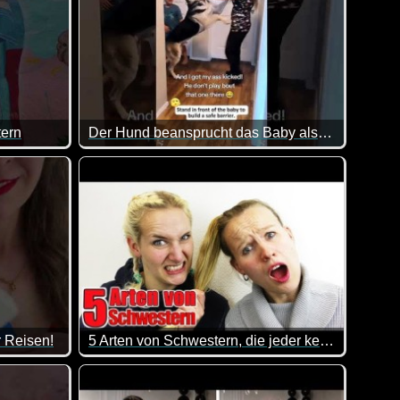
tern
Der Hund beansprucht das Baby als sein eigenes
t mal einen Kurzen, wenn mir eine Mitarbeiterin so etwas mit ein
So kann man zu Zweit auch eine hohe Wand hochkommen.
r Reisen!
5 Arten von Schwestern, die jeder kennt
diese Tipps sehr hilfreich sein.
Und, erkennst du deine Schwester in diesem Video