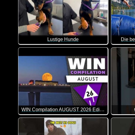
Lustige Hunde
Die be
Lauter witzige Hunde. Auch wenn die Kommentare in 
Eine toll
WIN Compilation AUGUST 2026 Edition
64 der besten Video-Clips des Monats Juli in 14 Minu