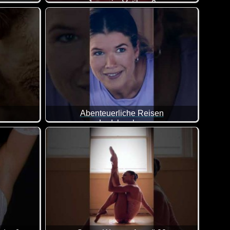
Jesus im Vatikan 2
n allem was dabei ist. Viel Spaß damit!
 wirklich schlecht weg :-)
Abenteuerliche Reisen
Ladykracher
h, wenn man das Knabberstäbchen einfach klaut ;-)
r :-)
Doch, solch eine Reise wünscht sich mit Sicherhei