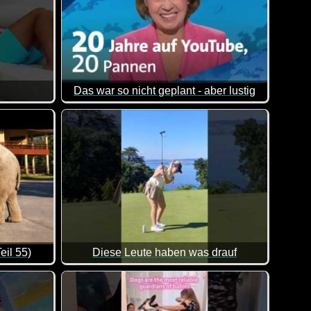
Das war so nicht geplant - aber lustig
sie also auch locker ohne Sprachkenntnisse genießen :-)
n allem was dabei ist. Viel Spaß damit!
Seit 20 Jahren ist die tagesschau auf #Youtube 
eil 55)
Diese Leute haben was drauf
Aktionen zum Bestaunen gibt! Sehr sehenswert!
von lustigen Videos. Klasse gemacht, da von allem was dabei is
Sagenhaft was diese Menschen drauf haben. Da