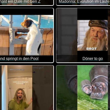
hast ein Date mit Gen Z
wäre mir ehrlich gesagt auch zu anstrengend :-)
Das ist doch mal eine intere
nd springt in den Pool
Döner to go
asse gemacht, da von allem was dabei ist. Viel Spaß damit!
ge Leiter zum Pool scheint den Hund nicht zu stören. Hauptsach
Hier redet man dann doch zie