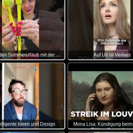
Tipps für den Sommerurlaub mit der Familie
Auf Uti ist Verlass
ps und etwas Leckerem zum trinken zurücklehnen und dir eine h
Wenn du dir das Büro mit Gen 
telligente Ideen und Design
Mona Lisa: Kündigung beim
Bilder allein zuhaus