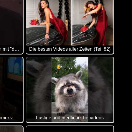
Männer hören Frauenstimmen mit "den Hoden"? Dieter Nuhr
Die besten Videos aller Zeiten (Teil 82)
Hier kannst du dich ganz entspannt mit ein paar
Teenager-Mädchen-Schlafzimmer verschiedener Jahrgänge
Lustige und niedliche Tiervideos
Ein weiterer Teil dieser lustigen Videos mit Tiere