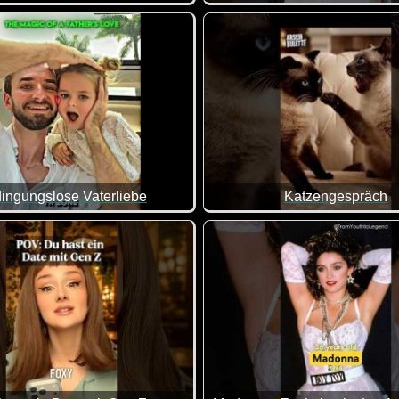
e Zusammenstellung von lustigen Videos. Klasse gemacht, da vo
Okay, hier kommen wir Männer
ingungslose Vaterliebe
Katzengespräch
Das ist ja wirklich unmöglic
a etwas mit dem Kind machen. Bei Papa ist alles etwas forsche