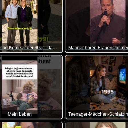
20+ deutsche Komiker der 80er - damals und heute
iese Schwestern sieht.
Mein Leben
 gammeln ist ja klasse. Aber mein Leben wäre es nicht :-)