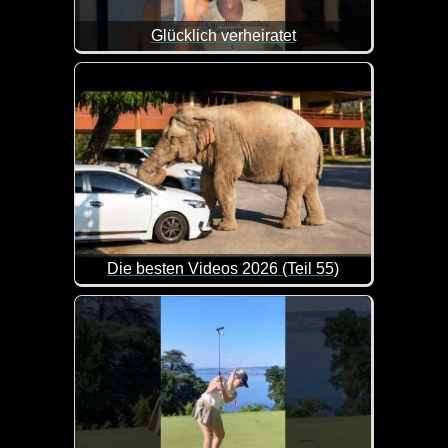
Glücklich verheiratet
Die besten Videos 2026 (Teil 55)
Eine tolle Zusammenstellung von lustigen Videos. 