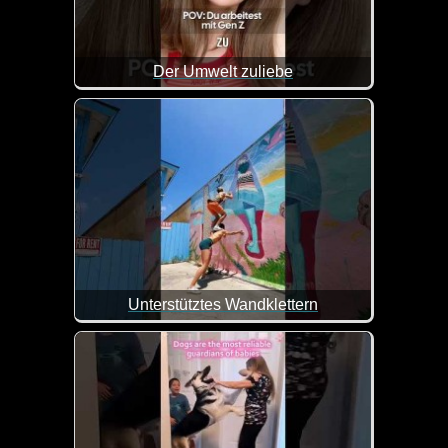
Der Umwelt zuliebe
Wie heißt es doch so schön - Frechheit siegt :-) Da
Unterstütztes Wandklettern
Wenn das nicht klasse ist. So kann man zu Zweit