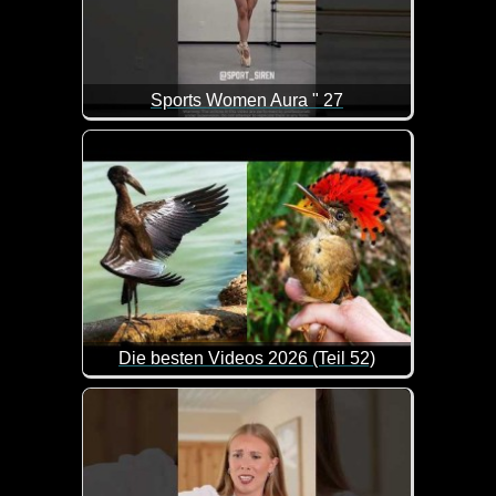
Sports Women Aura " 27
Die besten Videos 2026 (Teil 52)
Eine tolle Zusammenstellung von lustigen Videos. 