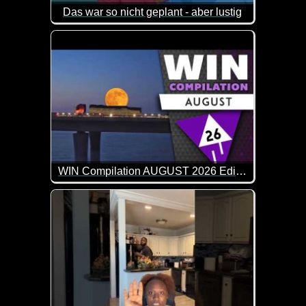
Das war so nicht geplant - aber lustig
Seit 20 Jahren ist die tagesschau auf #Youtube - 
WIN Compilation AUGUST 2026 Edition
64 der besten Video-Clips des Monats Juli in 14 Mi