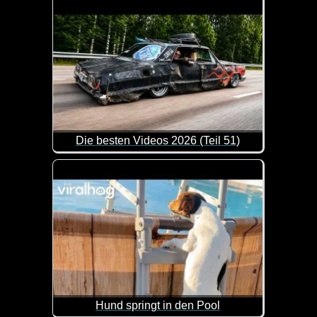
Die besten Videos 2026 (Teil 51)
Eine tolle Zusammenstellung von lustigen Videos. 
Hund springt in den Pool