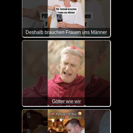
Deshalb brauchen Frauen uns Männer
Okay, hier kommen wir Männer wirklich schlecht weg
Götter wie wir
Jesus im Vatikan 2