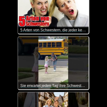
5 Arten von Schwestern, die jeder kennt
Und, erkennst du deine Schwester in diesem Video w
Sie erwartet jeden Tag ihre Schwestern
Da geht einem doch richtig das Herz auf, wenn man