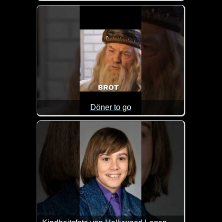
Die nervige Leiter zum Pool scheint den Hund nicht
Döner to go
Hier redet man dann doch ziemlich aneinander vorbe