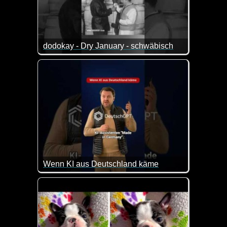
dodokay - Dry January - schwäbisch
Na dann ist doch eine tolle Lösung gefunden :-)
Wenn KI aus Deutschland käme
So in etwa könnte man sich DeutschGPT durchaus v