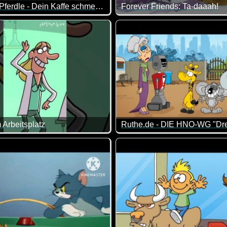
Äffle und Pferdle - Dein Kaffe schmeckt ja nach gar nix
Forever Friends: Ta-daaah!
wieder nett das Bärchen!
s Äffle wohl was vergessen ;-)
Frohe Ostern wünschen dir di
 Arbeitsplatz
s Day.
sollte man sich wohl nicht einfach was ansprühen, das auf einem
"Die HNO-WG" kennen wir ja b