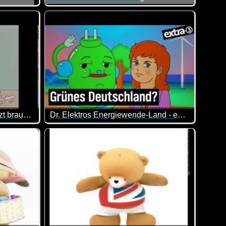
gs hätte es sich gelohnt, den Blick mal etwas schweifen zu lasse
 und wir hoffen natürlich auf ganz viele Tore für Deutschland.
Sind die Bärchen nicht klasse? Lieb und zugleich 
st ein Tor doch auch ein super Grund zum Knutschen und Drücke
Äffle und Pferdle - Sodele, jetzt brauchsch nimme abspühla
Dr. Elektros Energiewende-Land - extra 3
 sehen, ob er damit durchkommt ;-)
 das übersetzt: "So, jetzt musst du nicht mehr abspülen"! So sc
Die bittersüße Reise von Sandy und Dr. Elektro 