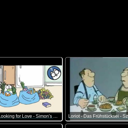
Cat Dad Looking for Love - Simon's Cat
at will seinem Herrchen ganz offensichtlich keine Frau gönnen 
Zum Tag der Welttag der Ehe p