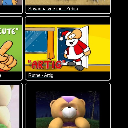
Savanna version - Zebra
hung ;-)
Bisschen verrückt, aber genau deshalb auch schon
über 7 Minuten langen Video schön sehr schräg zugeht.
e
Ruthe - Artig
lichen Szenen.
 und ich finde es immer wieder richtig klasse!
en für die jungen Leute ist, haben sich etwas geändert ;-)
An wen erinnert uns dieses Video nur ;-)