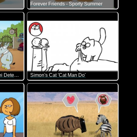
Forever Friends - Sporty Summer
e Bärchen und ich...
Jetzt solltest du langsam auch mal wieder anfangen
Ruthe.de - DIE HNO-WG "Drei Detektive und ein verschwundener Graf"
Simon's Cat 'Cat Man Do'
 Tisch rumsteht ;-)
ereits von früheren Videos. Sie haben einfach Witz, weil sie s
Das kennen wohl viele Katzenbesitzer. Wenn die K