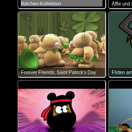
Bärchen-Kollektion
Tolle Zusammenstellung von Bärchen-Szenen. Immer 
Da hat da
Forever Friends: Saint Patrick's Day
Flirten am
Das ist doch ein total nettes Video zum Saint Patrick'
Im Labor 