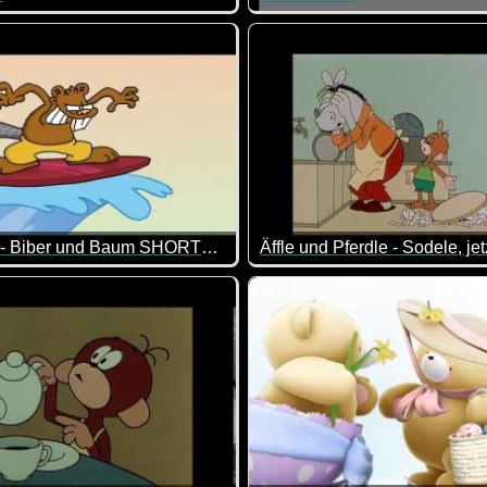
g. Stattdessen isst es lieber Erdbeeren. Kann ich verstehen ;-)
 der Aufstieg, desto besser ist die Aussicht vom Gipfel. Allerdin
Heute geht die Fußball-EM los
Und wie das Bärchen zeigt, i
Ruthe.de - Biber und Baum SHORTS: "Am Strand"
 hat mal wieder einen neuen "Plan", dem Baum zu schaden. Mal
Für alle Nicht-Schwaben heißt