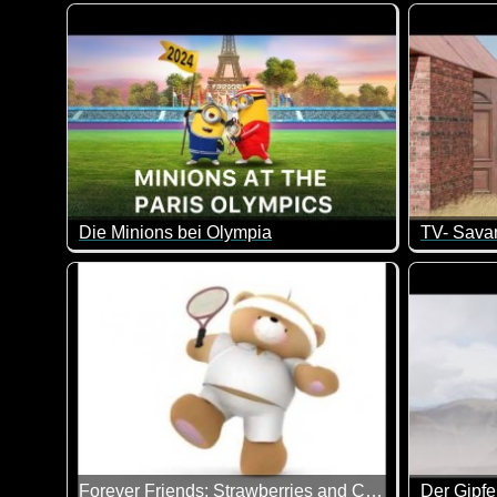
Oh Mann, hoffentlich legt sich das wieder. Wenn Rudol
Auch der 
Die Minions bei Olympia
TV- Sava
Wenn die Minions bei Olympia mitmachen würden, kön
Wie man o
Forever Friends: Strawberries and Cream!
Der Gipfe