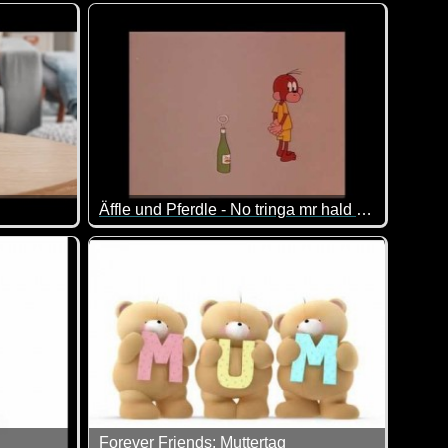
ellung der Geschenke aber mal so richtig schwarz!
 im Kopf und verursacht immer Chaos. So auch in diesem lustig
Ja, mit 18 ist man zwar volljährig, aber noch lang
Äffle und Pferdle - No tringa mr hald heut nix
n muss einfach lachen über diese drolligen Gesellen.
dadurch auch schon wieder lustig.
wir nun leidenschaftliche Fans sind und wir jubelnd dabei sind,
Für alle Nicht-Schwaben: "Dann trinken wir heut
Forever Friends: Muttertag