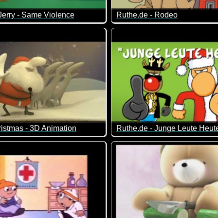
erry - Same Violence
Ruthe.de - Rodeo
z".
icht Nostalgie pur ist. Tom und Jerry in voller Aktion :-)
Auch eine Art der Kindererzie
bringt einen immer wieder zum Lachen - auch wenn es bei dem 
istmas - 3D Animation
Ruthe.de - Junge Leute Heut
rung zu überbrücken! Viel Spaß mit diesen witzigen weihnacht
ist eigentlich schon richtig alt, wurde aber digital überarbeitet
Ja, die Zeiten, was Weihnacht