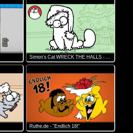
Simon's Cat WRECK THE HALLS - A CHRISTMAS SPECIAL
nd er bringt nicht nur Apfel, Nuss und Mandelkern, sondern auc
Irgendwie kommt es anders als man denkt. Der Ch
Ruthe.de - "Endlich 18!"