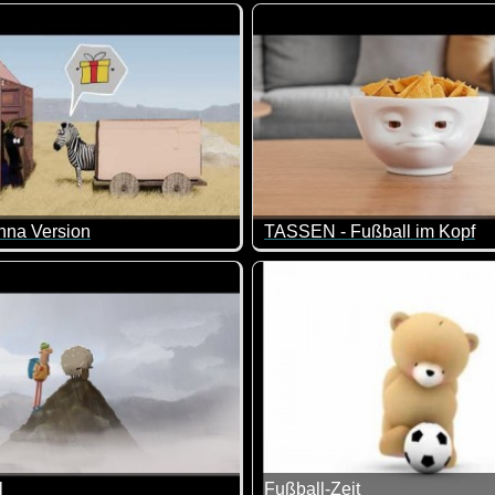
f nicht den Schlitten zieht, sehe ich für eine rechtzeitige Zust
Weihnachtsmann ist nicht fehlerfrei ;-)
Simon's Cat hat nur Blödsinn
nna Version
TASSEN - Fußball im Kopf
nte da in etwas so aussehen wie in diesem lustigen Video. Ma
hne Worte so viel sagen kann :-) Total simpel das Video, aber 
Fußball berührt uns alle. Ob 
l
Fußball-Zeit