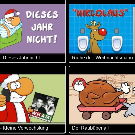
- Dieses Jahr nicht
Ruthe.de - Weihnachtsmann
glückliches neues Jahr!
an sich täuschen :-)
Der Weihnachtsmann ist da! U
- Kleine Verwechslung
Der Raubüberfall