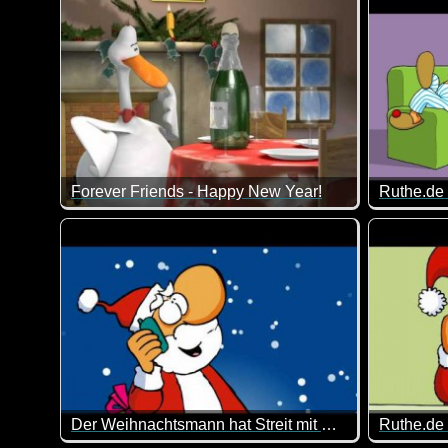
Forever Friends - Happy New Year!
Ruthe.de 
Die Bärchen und ich wünschen dir ein gesundes und 
So kann m
Der Weihnachtsmann hat Streit mit Rudolf
Ruthe.de 