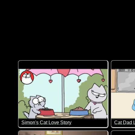
Simon's Cat Love Story
Simon's C