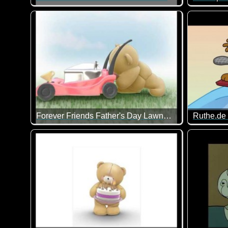
Mit dem Tennis spielen hat es das Bärchen nicht so ar
Je härter
Forever Friends Father's Day Lawnmower
Alles Liebe und Gute zum Vatertag!
Der Biber