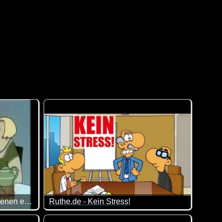
Loriot - Das Frühstücksei - Szenen einer Ehe
Ruthe.de - Kein Stress!
;-)
asst dieser Klassiker doch wie die Faust aufs Auge :-)
In jeder Firma gibt es unterschiedliche Vorschlä