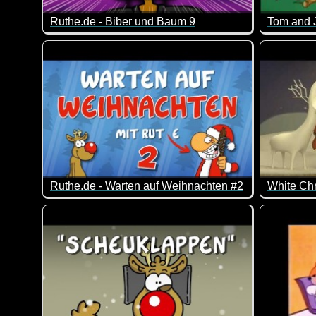
Ruthe.de - Biber und Baum 9
Tom and J
Es ist der Jahrhunderte alte Kampf "Nager gegen Hol
Wenn das n
Wer wird am Ende der Sieger sein? Biber und Baum 
Ruthe.de - Warten auf Weihnachten #2
White Chr
30 Minuten Rudi & Santa, um die Zeit bis zur Besche
Das Video 