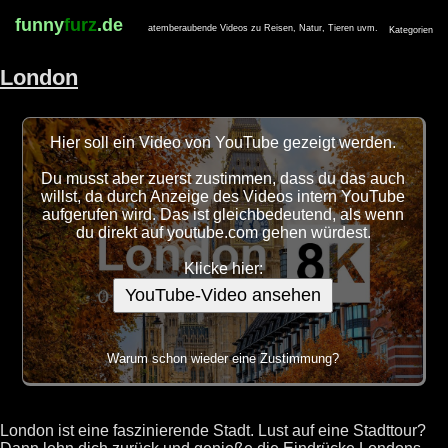
funny
furz
.de
atemberaubende Videos zu Reisen, Natur, Tieren uvm.
Kategorien
London
Hier soll ein Video von YouTube gezeigt werden.
Du musst aber zuerst zustimmen, dass du das auch
willst, da durch Anzeige des Videos intern YouTube
aufgerufen wird. Das ist gleichbedeutend, als wenn
du direkt auf youtube.com gehen würdest.
Klicke hier:
YouTube-Video ansehen
Warum schon wieder eine Zustimmung?
London ist eine faszinierende Stadt. Lust auf eine Stadttour?