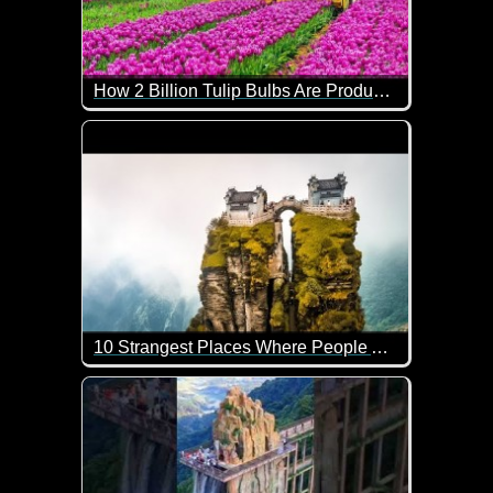
How 2 Billion Tulip Bulbs Are Produced and Harvested - Tulips Cultivation Technique in Green House
Die meisten der weltweit verkauften Tulpenzwiebel
Das Video ist zwar auf Englisch, aber die Bilder s
10 Strangest Places Where People ACTUALLY Live
Die 10 merkwürdigsten Orte, an denen Menschen WIR