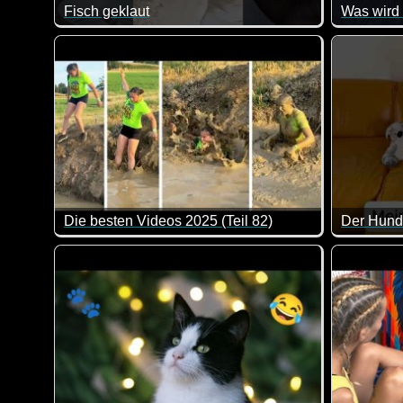
Fisch geklaut
Was wird
Dieser Angler hat wirklich Humor :-)
Er macht a
Die besten Videos 2025 (Teil 82)
Der Hund 
Eine tolle Zusammenstellung von lustigen Videos. Kl
Zum Glück