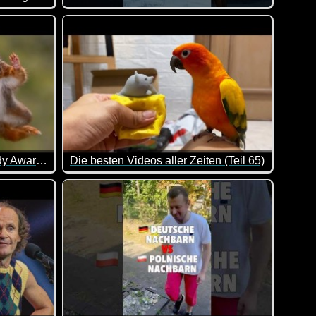
n allem was dabei ist. Viel Spaß damit!
ter mit festen Arbeitszeiten. Wenn das nicht herrlich ist...
Was ist letzte Preis? Sankt Martin auf ebay-Klein
Funny Wildlife Photos Comedy Awards
Die besten Videos aller Zeiten (Teil 65)
von lustigen Tierbildern. Hier wurde im richtigen Moment auf 
Hier kannst du dich ganz entspannt mit ein paar