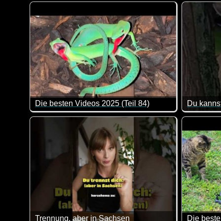
Mal wieder ein herrliches Video zu den unterschiedl
Der klein
Die besten Videos 2025 (Teil 84)
Du kannst
Eine tolle Zusammenstellung von lustigen Videos. Kl
Ich würde
Trennung, aber in Sachsen
Die beste