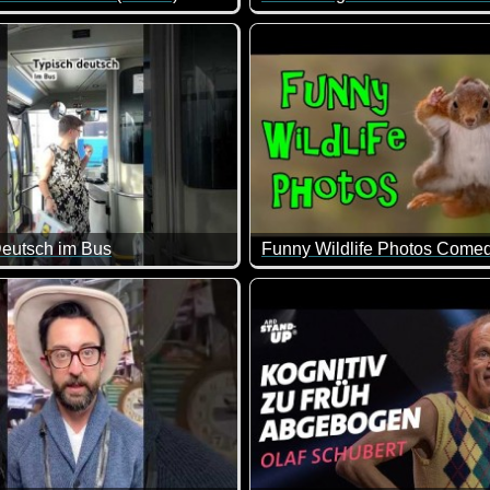
lich!
e Zusammenstellung von lustigen Videos. Klasse gemacht, da vo
Muffin - Der tierische Mitarbei
Deutsch im Bus
 Tag dieser Stress :-)
a kommt das der Realität doch schon sehr nahe ;-)
Eine super Zusammenstellung 