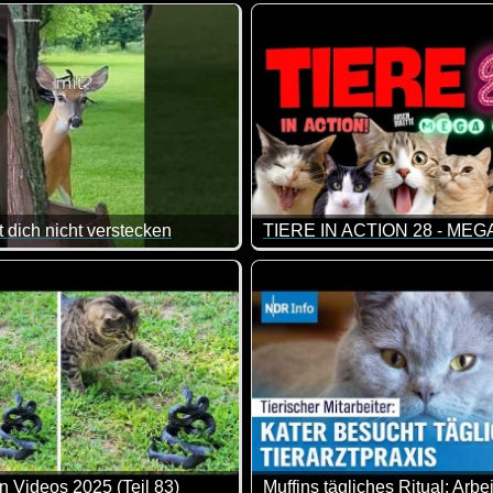
ichen Generationen. Klasse!
e aber feine Unterschied was den Beginn des Schulunterrichts 
Zum Glück sind wir soweit noc
 dich nicht verstecken
TIERE IN ACTION 28 - ME
asse gemacht, da von allem was dabei ist. Viel Spaß damit!
 mich bei diesem Angebot mit Sicherheit nicht verstecken :-)
Eine lange Folge dieser lust
n Videos 2025 (Teil 83)