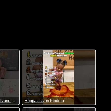
Kinder am Geburtstag - damals und heute
Hoppalas von Kindern
n :-)
n allem was dabei ist. Viel Spaß damit!
lle Kinder so, aber es gibt schon einen großen Unterschied in
Sie geben einem so viel zurück :-) Allerdings nich