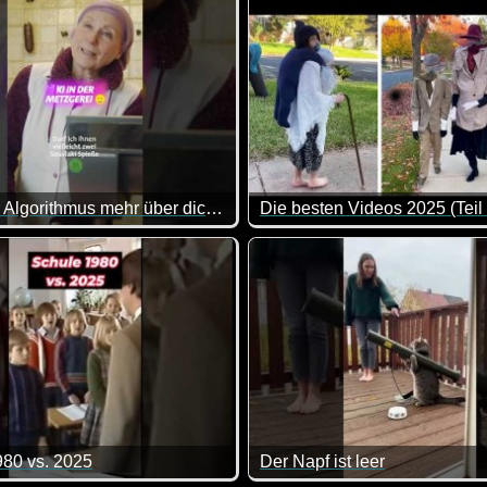
Wenn der Algorithmus mehr über dich weiß als du
Die besten Videos 2025 (Teil
Nimmersatt zu verstecken ;-)
 Video, aber in der Realität wäre das dann doch etwas beängstig
Eine tolle Zusammenstellung 
980 vs. 2025
Der Napf ist leer