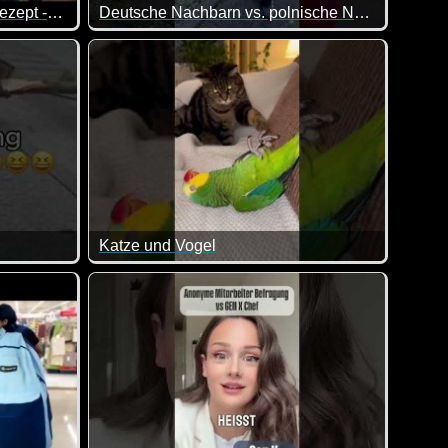
Die Suche nach dem Erfolgsrezept -Olaf Schubert
Deutsche Nachbarn vs. polnische Nachbarn
nur die richtige Frisur? Zwischen Konsumverhalten, Schulfrust 
Ja, solche Nachbarn gibt es in der Tat. Wir hab
Katze und Vogel
äftigt und lässt sich nicht aus der Ruhe bringen.
Hey Junge, hör mal auf zu schnarchen :-)