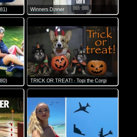
 81)
Winners Dinner
rklich coole Szenen, weil es so viele unterschiedliche Aktion
von lustigen Videos. Klasse gemacht, da von allem was dabei is
Ja, so kann man sich als Chef täuschen was die Zu
 80)
TRICK OR TREAT! - Topi the Corgi
von lustigen Videos. Klasse gemacht, da von allem was dabei is
Was für ein gruseliges Halloween-Video ;-)