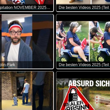
WIN Compilation NOVEMBER 2025 Edition
Die besten Videos 2025 (Teil
n immer wieder kommen.
sten Video-Clips des Monats Oktober in über 13 1/2 Minuten. Wi
Eine tolle Zusammenstellung 
lin-Park
Die besten Videos 2025 (Teil
zt damit überfordert? Hier wird dir geholfen ;-)
polinspringen können so einige lustige Hoppalas passieren.
Eine tolle Zusammenstellung 