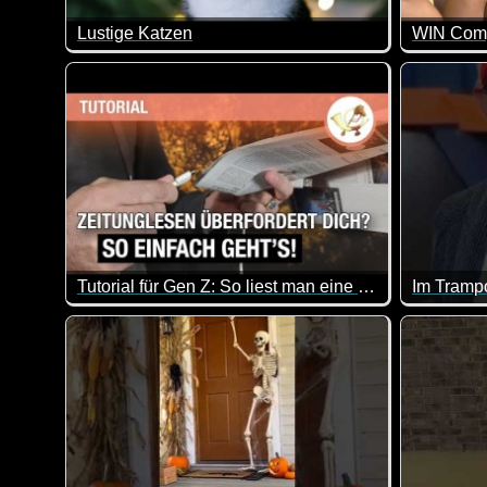
Lustige Katzen
Es ist einfach herrlich, auf welchen Blödsinn Katze
65 der be
Tutorial für Gen Z: So liest man eine Zeitung (Print-Postillon)
Im Trampo
Du hast den gedruckten Postillon gekauft, bist aber jet
Beim Tram