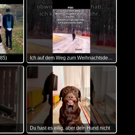
 85)
Ich auf dem Weg zum Weihnachtsdeko-Kauf
end :-)
von lustigen Videos. Klasse gemacht, da von allem was dabei is
Das haben sich schon viele Leute vorgenommen, 
Du hast es eilig, aber dein Hund nicht