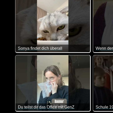
Sonya findet dich überall
Es ist anscheinend unmöglich, sich vor dieser Katze 
Lustig im
Du teilst dir das Office mit GenZ
Schule 1