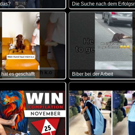
 das?
uf jeden Fall eine riesige Sauerei :-)
Talent, Haltung oder einfach 
hat es geschafft
Biber bei der Arbeit
asse gemacht, da von allem was dabei ist. Viel Spaß damit!
 können Hunde das noch nicht ;-)
Dieser Biber ist schwer besch