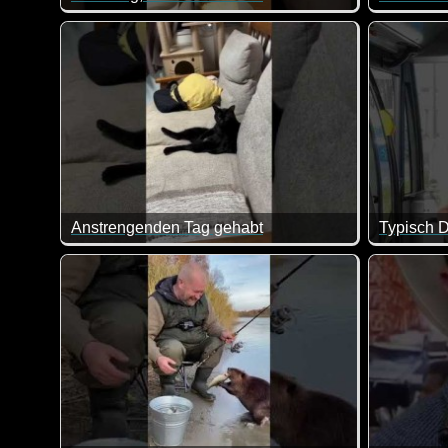
Da muss man dann doch mal genauer zuhören :-) Herr
Eine toll
Anstrengenden Tag gehabt
Typisch 
Als Katze hat man es wirklich nicht leicht. Den ganzen
So in etw