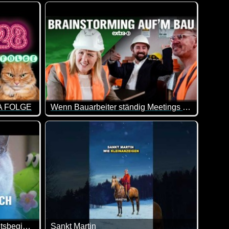
angeht.
h nicht :-)
Ich glaube, Hunde merken es, wenn man es eilig 
GA FOLGE
Wenn Bauarbeiter ständig Meetings hätten - extra 3
igen Videos, in denen Katzen sprechen und sich auch gerne mal
Sind wir froh, solange Bauarbeiter noch keine st
Muffins tägliches Ritual: Arbeitsbeginn in der Tierarztpraxis um 7:30 Uhr
Sankt Martin