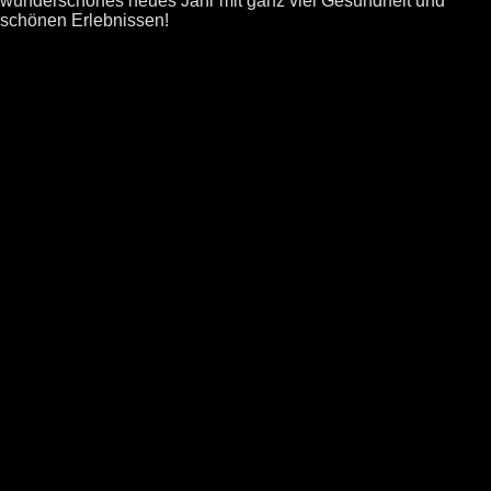
wunderschönes neues Jahr mit ganz viel Gesundheit und
schönen Erlebnissen!