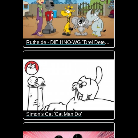
Ruthe.de - DIE HNO-WG "Drei Detektive und ein verschwundener Graf"
"Die HNO-WG" kennen wir ja bereits von früheren Vi
Simon's Cat 'Cat Man Do'
Das kennen wohl viele Katzenbesitzer. Wenn die Ka