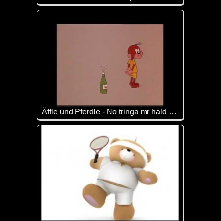
Fußball berührt uns alle. Ob wir nun leidenschaftli
Äffle und Pferdle - No tringa mr hald heut nix
Für alle Nicht-Schwaben: "Dann trinken wir heute 