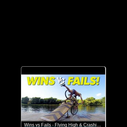
Wins vs Fails - Flying High & Crashing Out