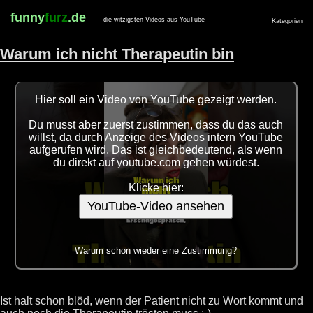
funny
furz
.de
die witzigsten Videos aus YouTube
Kategorien
Warum ich nicht Therapeutin bin
Hier soll ein Video von YouTube gezeigt werden.
Du musst aber zuerst zustimmen, dass du das auch
willst, da durch Anzeige des Videos intern YouTube
aufgerufen wird. Das ist gleichbedeutend, als wenn
du direkt auf youtube.com gehen würdest.
Klicke hier:
YouTube-Video ansehen
Warum schon wieder eine Zustimmung?
Ist halt schon blöd, wenn der Patient nicht zu Wort kommt und