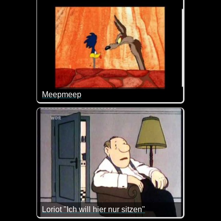
Meepmeep
Saublöd, aber man muss spontan drüber lachen :-)
Loriot "Ich will hier nur sitzen"