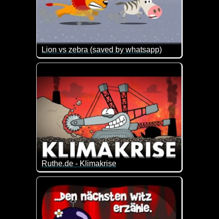
Lion vs zebra (saved by whatsapp)
Ein Löwe jagt ein Zebra. Das Ende dieser Geschich
Ruthe.de - Klimakrise
Alle reden über die Klimakrise.
Was hat sie mit uns zu tun und was können wir d
Dieses Video erklärt es euch auf eine witzig inform