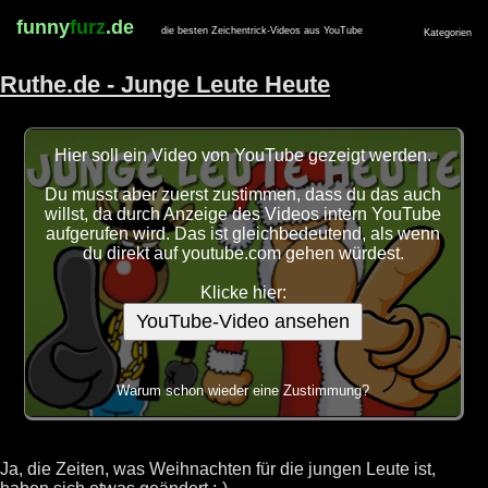
funny
furz
.de
die besten Zeichentrick-Videos aus YouTube
Kategorien
Ruthe.de - Junge Leute Heute
Hier soll ein Video von YouTube gezeigt werden.
Du musst aber zuerst zustimmen, dass du das auch
willst, da durch Anzeige des Videos intern YouTube
aufgerufen wird. Das ist gleichbedeutend, als wenn
du direkt auf youtube.com gehen würdest.
Klicke hier:
YouTube-Video ansehen
Warum schon wieder eine Zustimmung?
Ja, die Zeiten, was Weihnachten für die jungen Leute ist,