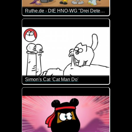
Ruthe.de - DIE HNO-WG "Drei Detektive und ein verschwundener Graf"
"Die HNO-WG" kennen wir ja bereits von früheren Vi
Simon's Cat 'Cat Man Do'
Das kennen wohl viele Katzenbesitzer. Wenn die Ka