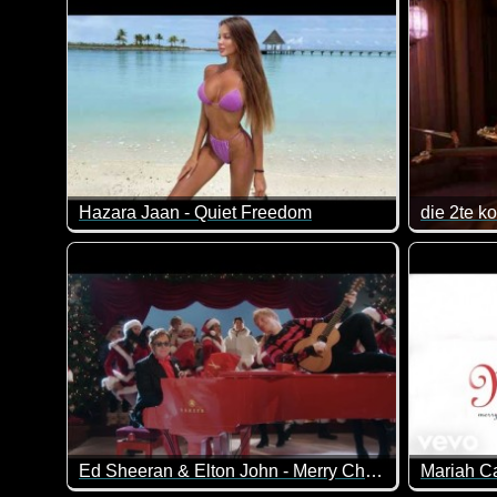
Hazara Jaan - Quiet Freedom
die 2te k
klasse Musik mit tollen Bildern!
Nicht fun
Ed Sheeran & Elton John - Merry Christmas