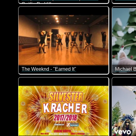
Caitlin De Ville
The Weeknd - "Earned It"
Michael B
Was für ein cooles Video!