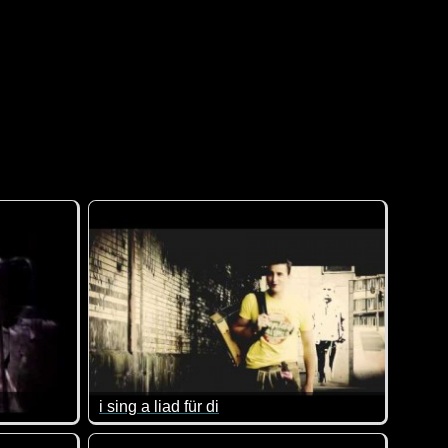
i sing a liad für di
Das ist mal wieder ein richtig genialer Ohrwurm