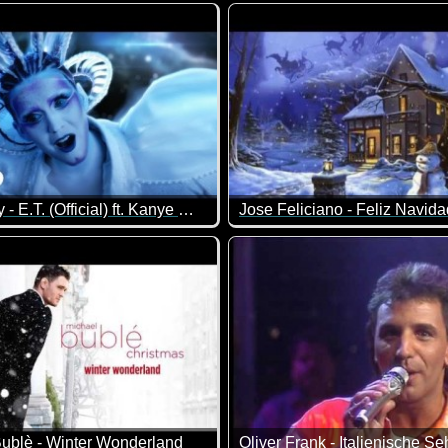
Was für geniale computer-ani
Katy Perry - E.T. (Official) ft. Kanye West
Jose Feliciano - Feliz Navida
ublè - Winter Wonderland
Oliver Frank - Italienische S