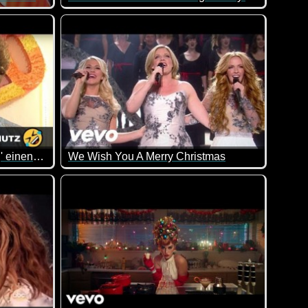
"Mickie Krause" - Schatzi trag' einen Mundschutz (Schenk mir ein Foto)
We Wish You A Merry Christmas
utz! Mundschutz überm Gesicht!