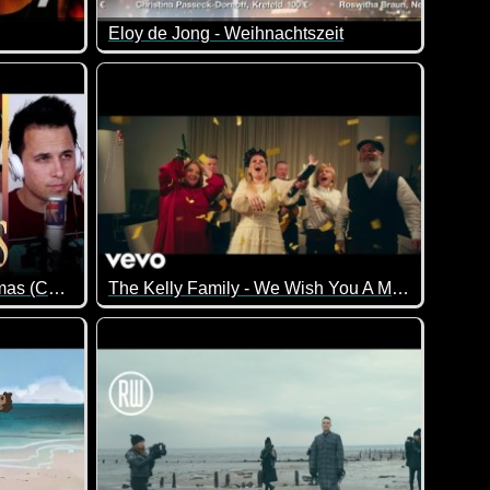
Eloy de Jong - Weihnachtszeit
s des Jahres 2017!
George Michael - Last Christmas (Continuum Cover)
The Kelly Family - We Wish You A Merry Christmas
gemacht!