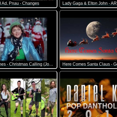
d Ad, Pnau - Changes
Lady Gaga & Elton John - 
 das ganze Klopapier verballert :-)
Norah Jones - Christmas Calling (Jolly Jones)
Here Comes Santa Claus - G