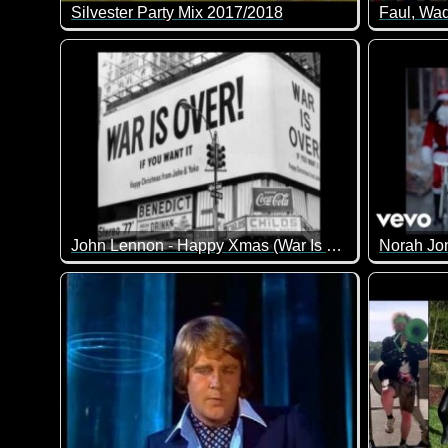
Silvester Party Mix 2017/2018
Faul, Wa
Über eine Stunde Party-Musik für Silvester ;-)
Die haben
John Lennon - Happy Xmas (War Is Over)