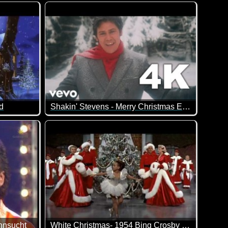
mierte Musik!
Hot Chocolate - It Started With A Kiss
d
Shakin' Stevens - Merry Christmas Everyone
ehnsucht
White Christmas- 1954 Bing Crosby & Danny Kaye