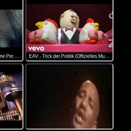
Eros Ramazzotti - Un'Emozione Per Sempre
EAV - Trick der Politik (Offizielles Musikvideo)
grafik mag (die mittlerweile 12 Jahre alt ist), der wird diesen L