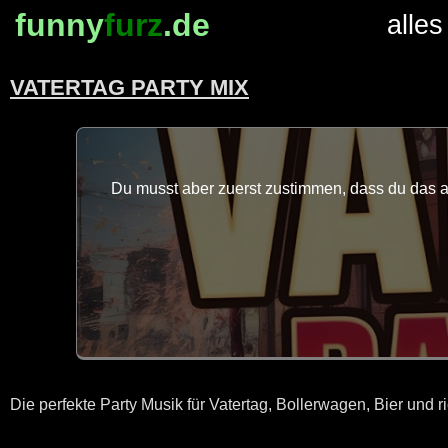
funny
furz
.de
alles
VATERTAG PARTY MIX
Du musst aber zuerst zustimmen, dass du das au
Die perfekte Party Musik für Vatertag, Bollerwagen, Bier und r