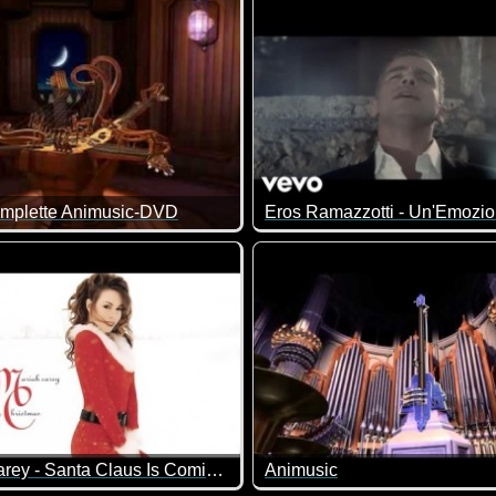
omplette Animusic-DVD
ny, aber tolle Musik. Wer diese Musik und damit auch die Computer
Mariah Carey - Santa Claus Is Comin' to Town
Animusic