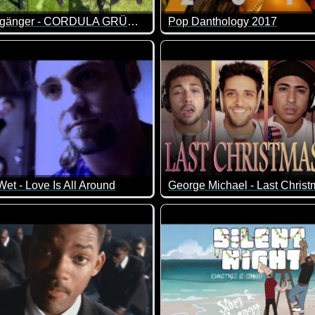
Die Draufgänger - CORDULA GRÜN (Quarantäne Session)
Pop Danthology 2017
Quarantäne kann man gemeinsam Musik machen.
Ein genialer Mix aus 50 Song
et - Love Is All Around
Das ist doch mal richtig gut 