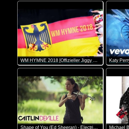
WM HYMNE 2018 [Offizieller Jiggy WM Song] - JAY JIGGY
Shape of You (Ed Sheeran) - Electric Violin Cover
Michael B