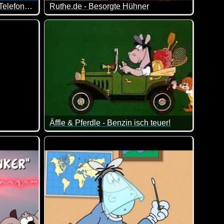
Ruthe.de - FLOSSEN - "Das Telefon" (Folge 15)
Ruthe.de - Besorgte Hühner
 Dudes mit Kiemen und ihr Leben hinter Glas: Barry und Sting.
Tja, das sind die Sorgen von Hühnern. Die Kinder
Äffle & Pferdle - Benzin isch teuer!
ch vor Feinden schützen ;-)
Dieses Video passt doch derzeit wie die Faust au