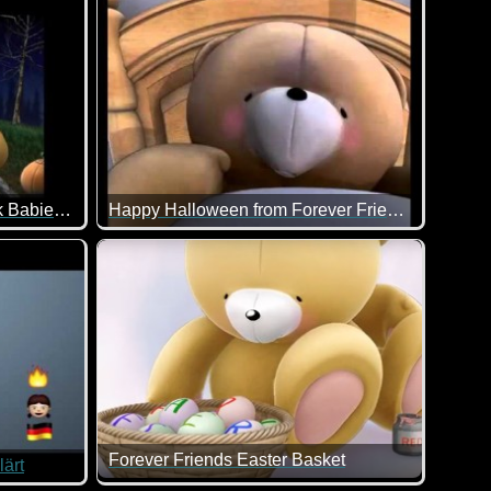
Forever Friends and Hallmark Babies wish you a special Halloween
Happy Halloween from Forever Friends
dern für die Kinder damals echte Unterhaltung. Hier ist eine
n gruseliges Halloween!
Hoffentlich musst du dich in der Halloween-Nacht
Forever Friends Easter Basket
lärt