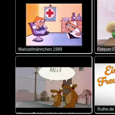
Mainzelmännchen 1989
Forever F
Die Mainzelmännchen waren in den ersten Jahren der
Heute ein
Ruthe.de 
Werner Beinhart Hubschraubär