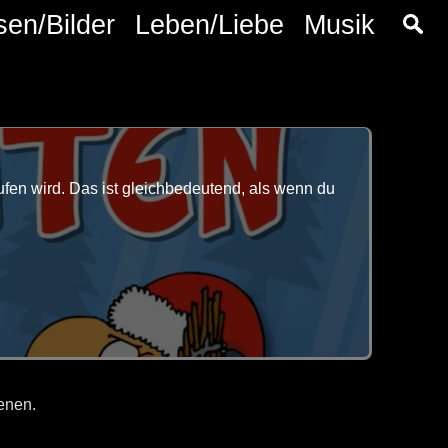
sen/Bilder
Leben/Liebe
Musik
fen wird. Das ist gleichbedeutend, als wenn du
enen.