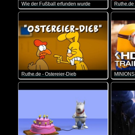
Wie der Fußball erfunden wurde
Ruthe.de 
Wie der Fußball von einem prähistorischen Messi erfun
Man muss 
Ruthe.de - Ostereier-Dieb
Wo sind nur die Eier geblieben? ;-)
Mit den Mi