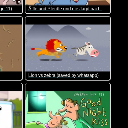
ge 11)
Äffle und Pferdle und die Jagd nach dem Coronavirus
 lustigen Gesellen von der HNO-WG. Immer wieder klasse, was d
Das Pferdle ist schwer beschäftigt mit dem Corona
Lion vs zebra (saved by whatsapp)
igativ, diesmal über das 10jährige Jubiläum ihres eigenen For
Ein Löwe jagt ein Zebra. Das Ende dieser Geschi
eshalb schon wieder lustig!