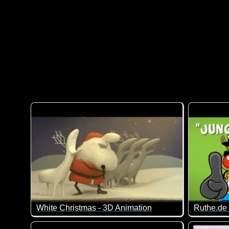
White Christmas - 3D Animation
Ruthe.de 
Das Video ist eigentlich schon richtig alt, wurde aber 
Ja, die Z