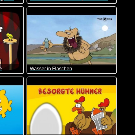
trolle :-)
Das sind wirklich Situationen, in denen man den
e
Wasser in Flaschen
innern.
 und durchgeknallter Clip vom Ulk-Bären. Kann man sich nur ans
Da dachte er doch, dass das Wasser aus der Flasc