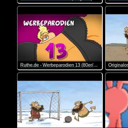
Eine neue Folge von den drei lustigen Gesellen von 
Da hat wo
Ruthe.de - Werbeparodien 13 (80er/90er Special)
Da werden Erinnerungen wach :-) Mit Sicherheit kön
Das ist s