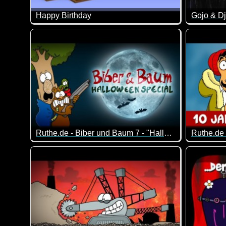
Happy Birthday
Gojo & Dj
Das ist doch mal ein lustiges Happy Birthday Video :-
An Silves
Ruthe.de - Biber und Baum 7 - "Halloween-Special"
Halloween-Special der Serie um einen Biber, der ver
Frederik 