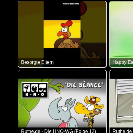
Eine Hymn
Das ist so blöd, dass es schon wieder lustig ist :-)
Besorgte Eltern
Happy Ea
Man muss ja schon mal mit den Kindern drüber sprech
Tja, so k
Ruthe.de - Die HNO-WG (Folge 12)
Ruthe.de