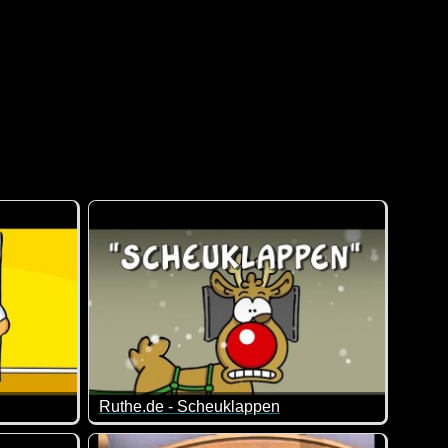
Ruthe.de - Scheuklappen
s geändert ;-)
deo nur ;-)
Da helfen sogar die Scheuklappen nichts mehr ;-