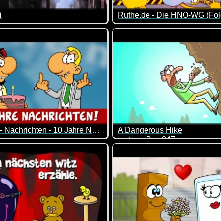
i
Ruthe.de - Die HNO-WG (Fol
)
ter mal ordentlich mit Freunden einen heben.
Eine neue Folge von den drei
Ruthe.de - Nachrichten - 10 Jahre Nachrichten
A Dangerous Hike
cartoon Box 247
sucht, einen Baum zu fressen.
Schrader und Tjorben Eckermann berichten informativ und invest
Ziemlich durchgeknallt und d