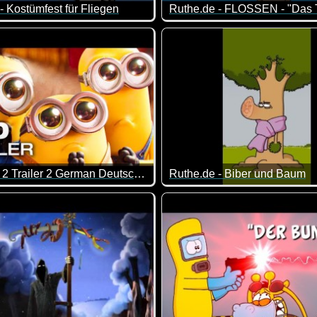
- Kostümfest für Fliegen
den wurde :-). Durchgeknallt, aber echt lustig.
kurz über die Pointe nachdenken :-)
Episode 15 der Serie um zwei
MINIONS 2 Trailer 2 German Deutsch (2022)
Ruthe.de - Biber und Baum
nions ist immer viel los ;-)
Manchmal kann ein Niesen au