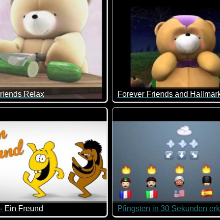
riends Relax
 ZDF-TV-Werbung nicht nur das Markenzeichen für das ZDF, son
fach mal nichts tun außer relaxen ;-)
Die Bärchen wünschen dir ei
- Ein Freund
Pfingsten in 30 Sekunden erk