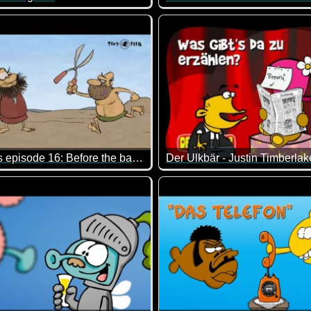
der HNO-WG. Immer wieder klasse, was die so alles erleben ;-)
hl jemand ein bisschen viel "getankt" ;-)
Die etwas andere Fahrzeugkon
Originalos episode 16: Before the barber shop
Der Ulkbär - Justin Timberlak
nen sich viele von euch auch noch an diese alten Werbungen er
o blöd, dass man schon wieder lachen muss.
Das ist ein total verrückter