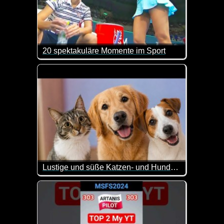
20 spektakuläre Momente im Sport
Was man nicht so alles beim Sport sehen kann, ist 
Lustige und süße Katzen- und Hundevideos
Ein weiterer Teil dieser lustigen Videos mit Hunde