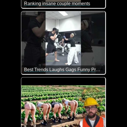
Ranking insane couple moments
Was man mit seinem Partner/seiner Partnerin so all
Best Trends Laughs Gags Funny Prank fail. Bromas Divertido Risas Chistes. Lachen 000185 #shorts