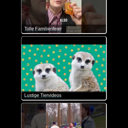
Tolle Familienfeier
Das mag ein Teenager doch besonders gerne, wenn m
Lustige Tiervideos
Es macht einfach Spaß, lustige Tiervideos anzusehe