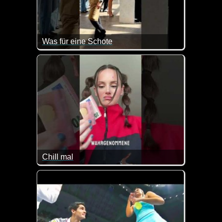
Was für eine Schote
Chill mal
Es ist in der Tat ab und zu nicht leicht, die Spra