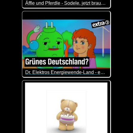
Äffle und Pferdle - Sodele, jetzt brauchsch nimme abspühla
Für alle Nicht-Schwaben heißt das übersetzt: "So, j
Dr. Elektros Energiewende-Land - extra 3
Die bittersüße Reise von Sandy und Dr. Elektro du