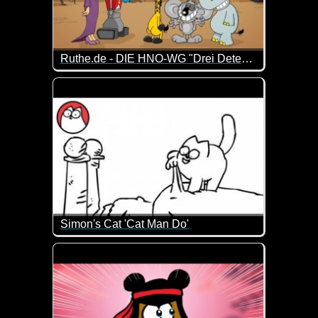
Ruthe.de - DIE HNO-WG "Drei Detektive und ein verschwundener Graf"
"Die HNO-WG" kennen wir ja bereits von früheren Vi
Simon's Cat 'Cat Man Do'
Das kennen wohl viele Katzenbesitzer. Wenn die Ka