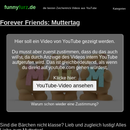
funny
furz
.de
die besten Zeichentrick-Videos aus YouTube
Kategorien
Forever Friends: Muttertag
Hier soll ein Video von YouTube gezeigt werden.
Du musst aber zuerst zustimmen, dass du das auch
willst, da durch Anzeige des Videos intern YouTube
aufgerufen wird. Das ist gleichbedeutend, als wenn
du direkt auf youtube.com gehen würdest.
Klicke hier:
YouTube-Video ansehen
Warum schon wieder eine Zustimmung?
Sind die Bärchen nicht klasse? Lieb und zugleich lustig! Alles