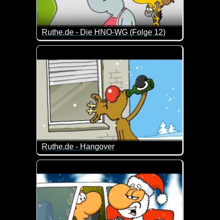
Ruthe.de - Die HNO-WG (Folge 12)
Eine neue Folge von den drei lustigen Gesellen vo
Ruthe.de - Hangover
Da hat wohl jemand ein bisschen viel "getankt" ;-)