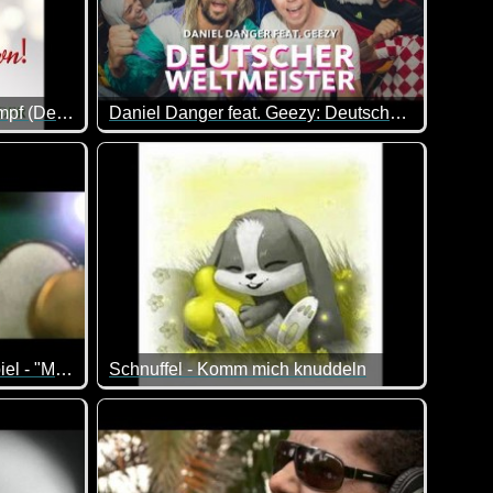
Impf, Spritzchen, Impfeimpfeimpf (Der Postillon feat. Rainer von Vielen)
Daniel Danger feat. Geezy: Deutscher Weltmeister (offizielles Musikvideo)
Lisa Hönig feat. Glasperlenspiel - "Mama"
Schnuffel - Komm mich knuddeln
Zum Weltknuddeltag passt dieses Liedchen doch