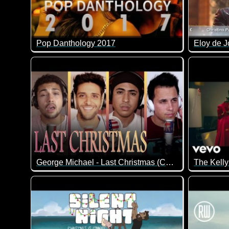
Pop Danthology 2017
Eloy de J
Ein genialer Mix aus 50 Songs des Jahres 2017!
George Michael - Last Christmas (Continuum Cover)
Das ist doch mal richtig gut gemacht!