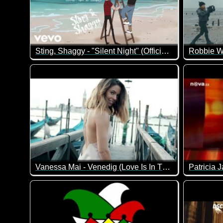
Sting, Shaggy - "Silent Night" (Official Audio)
Robbie Wi
Vanessa Mai - Venedig (Love Is In The Air) (Official Video)