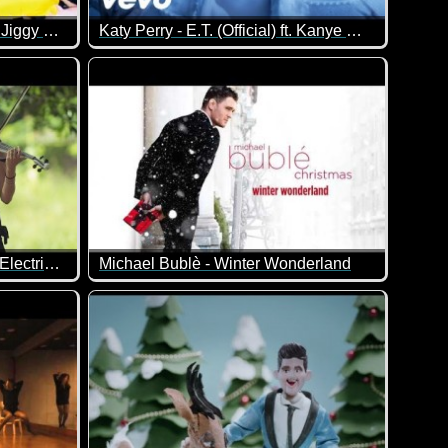
WM HYMNE 2018 [Offizieller Jiggy WM Song] - JAY JIGGY
Katy Perry - E.T. (Official) ft. Kanye West
Shape of You (Ed Sheeran) - Electric Violin Cover
Michael Bublè - Winter Wonderland