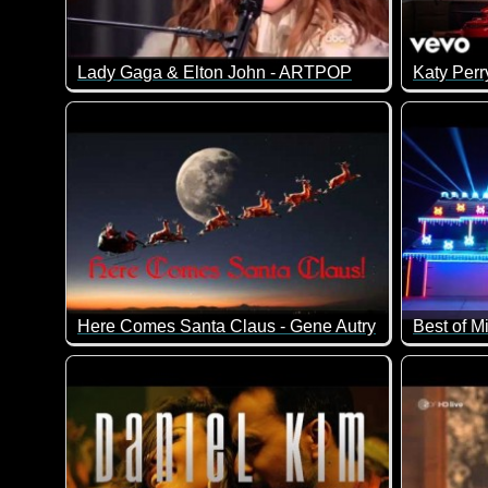
Lady Gaga & Elton John - ARTPOP
Katy Perr
Here Comes Santa Claus - Gene Autry