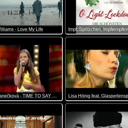
lliams - Love My Life
Patricia Janečková - TIME TO SAY GOODBYE