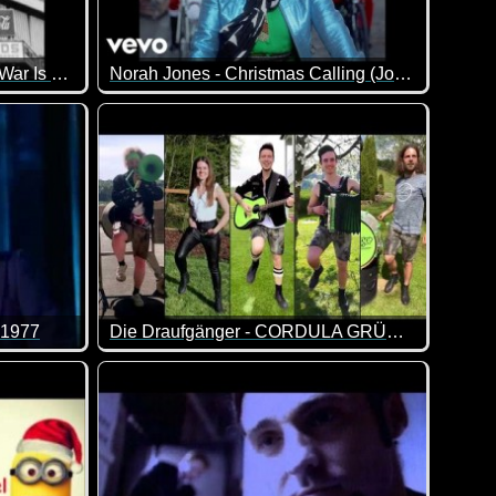
John Lennon - Happy Xmas (War Is Over)
Norah Jones - Christmas Calling (Jolly Jones)
 1977
Die Draufgänger - CORDULA GRÜN (Quarantäne Session)
Auch in Quarantäne kann man gemeinsam Musi