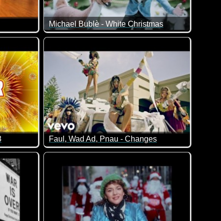
Michael Bublè - White Christmas
8
Faul, Wad Ad, Pnau - Changes
ür Silvester ;-)
Die haben das ganze Klopapier verballert :-)