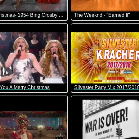
White Christmas- 1954 Bing Crosby & Danny Kaye
The Weeknd - "Earned It"
Was für ein cooles Video!
You A Merry Christmas
Silvester Party Mix 2017/201
esicht!
Über eine Stunde Party-Musik f