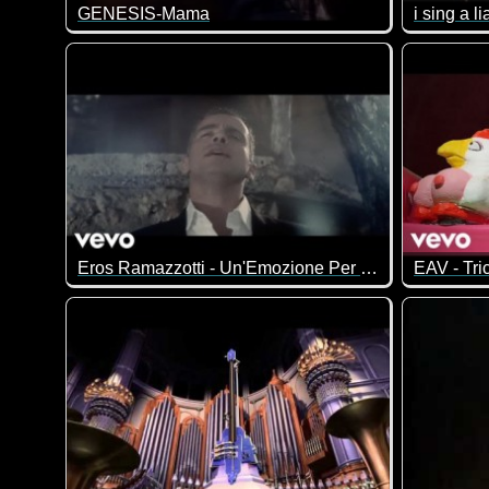
GENESIS-Mama
i sing a li
Das ist m
Eros Ramazzotti - Un'Emozione Per Sempre