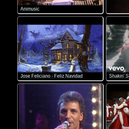
Animusic
Was für geniale computer-animierte Musik!
Hot Chocol
Jose Feliciano - Feliz Navidad