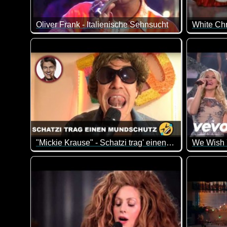
Oliver Frank - Italienische Sehnsucht
"Mickie Krause" - Schatzi trag' einen Mundschutz (Schenk mir ein Foto)
We Wish 
Schatzi trag' einen Mundschutz! Mundschutz überm G