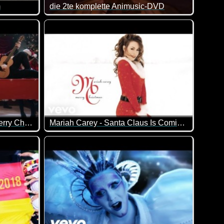
m
die 2te komplette Animusic-DVD
her.
n!
Nicht funny, aber tolle Musik. Wer diese Musik und
Ed Sheeran & Elton John - Merry Christmas
Mariah Carey - Santa Claus Is Comin' to Town