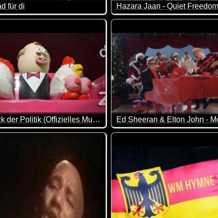
ad für di
Hazara Jaan - Quiet Freedo
al wieder ein richtig genialer Ohrwurm und Partystimmungsmac
klasse Musik mit tollen Bilder
EAV - Trick der Politik (Offizielles Musikvideo)