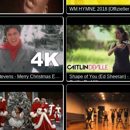
ate - It Started With A Kiss
Shakin' Stevens - Merry Christmas Everyone
Caitlin De Ville