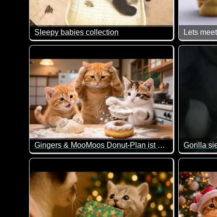
Sleepy babies collection
Lets meet
Sind sie nicht goldig diese kleinen Pandabären?
Das wäre 
Gingers & MooMoos Donut-Plan ist gescheitert! Mama kommt zur Rettung
Gorilla s
Da geht einem doch mal wieder das Herz auf wie die 
Wenn das n