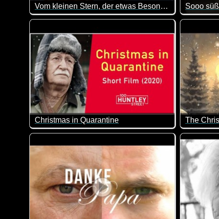
Vom kleinen Stern, der etwas Besonderes sein wollte
Sooo süß
Der kleine Stern möchte das schönste Plätzchen von a
Sind dies
Christmas in Quarantine
The Chris
Weihnachten ganz allein in Quarantäne. Das wünscht 
Zur Eins