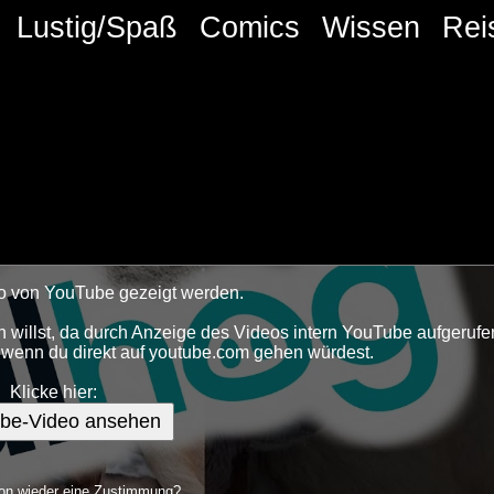
Lustig/Spaß
Comics
Wissen
Rei
deo von YouTube gezeigt werden.
 willst, da durch Anzeige des Videos intern YouTube aufgerufe
s wenn du direkt auf youtube.com gehen würdest.
Klicke hier:
be-Video ansehen
n wieder eine Zustimmung?