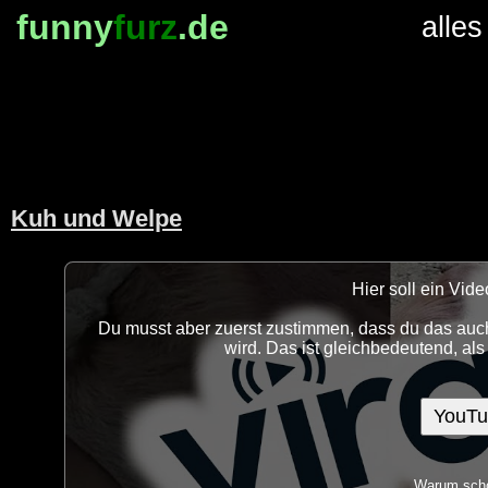
funny
furz
.de
alles
Kuh und Welpe
Hier soll ein Vi
Du musst aber zuerst zustimmen, dass du das auch
wird. Das ist gleichbedeutend, al
YouTu
Warum scho