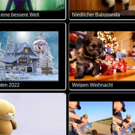
e eine bessere Welt
Niedlicher Babypanda
nas Welt. Dieses Video treibt einem wirklich Tränen in die Auge
Kurzfilm mit toller Botschaft!
Es macht einfach Spaß, diese
ten 2022
Welpen Weihnacht
es Video für die Vorweihnachtszeit.
Wenn diese Welpen nicht sup