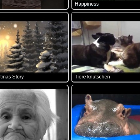
Happiness
llen sein. Schön verziert werden will er, um den Kindern damit
e Kätzchen nicht super niedlich?
Glücklich wird man nicht, we
tmas Story
Tiere knutschen
man niemandem. Deshalb sollte man sich immer einen Weg suche
timmung auf morgen kommt dieses Video doch wunderbar.
Einerseits lustig, andererseit