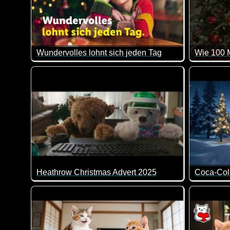
Wundervolles lohnt sich jeden Tag
An Weihnachten merken viele von uns, wie wundervol
Das ist e
Heathrow Christmas Advert 2025
Coca-Col
Wir kennen diese Bärchen-Weihnachts-Videos schon 
Ein tolle