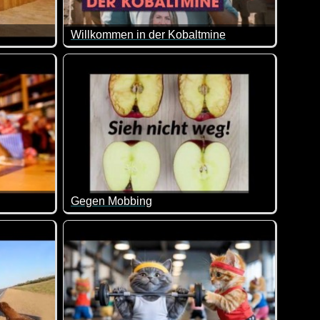
Willkommen in der Kobaltmine
n, weil es einfach schön ist.
m kleinen Panda-Bären zuzuschauen. Diese Tiere sind wirklich 
Einblicke in eine kongolesische Kobaltmine. Ein
Gegen Mobbing
er niedlich sind wie sie da so in den Geschenken rumtorkeln 
Wenn das nicht toll beschrieben und für Kinder auc