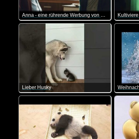
Anna - eine rührende Werbung von SATURN
Kultivier
Was er sieht, verändert seine Welt. Und damit auch An
Ein süßer 
Lieber Husky
Weihnach
Wenn die beiden nicht super lieb sind.
Ein schön