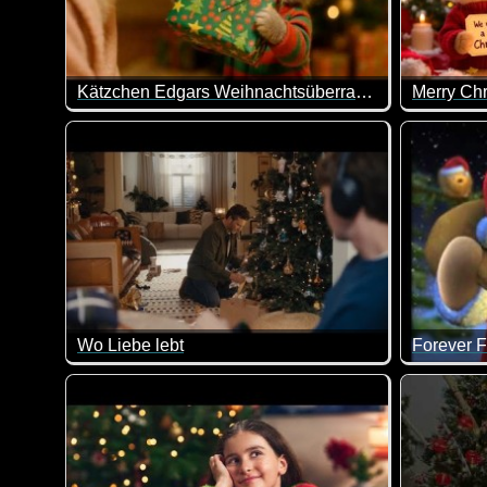
Kätzchen Edgars Weihnachtsüberraschung
Merry Ch
Wenn dieses Video nicht mal wieder super lieb gemac
Ein tolle
Wo Liebe lebt
Wenn dir die Worte fehlen, finde das richtige Gesche
Merry Chr
Wir wissen nicht immer, wie wir unsere Gefühle ausd