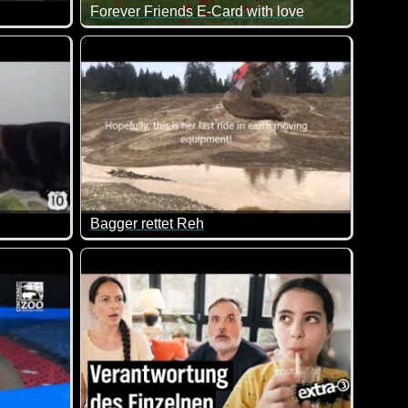
Forever Friends E-Card with love
 eine Freude zu bereiten! Aber leider ist er etwas zu klein ger
nn man sein ganzes Leben lang nur dem Geld hinterher rennt und
Das ist doch auch mal wieder ein wirklich liebes
Bagger rettet Reh
n (Brief, Video-Anruf, Telefonat), mit seinen Lieben trotzdem
s aber auch total herzig wie sich die Tiere in diesem Video küss
Ein Reh steckt im Schlamm fest und ein beherzter