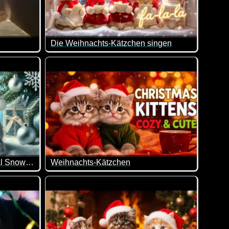
Die Weihnachts-Kätzchen singen
sfest und ein gutes neues Jahr wünschen.
, die Welt hätte sich gegen dich verschworen, glaub weiterhin
Wenn das nicht super lieb ist.
Winter Wonderland: A Magical Snowy Forest Ready for Christmas
Weihnachts-Kätzchen
lieb.
emachtes weihnachtliches Video ist.
Dieses niedliche KI-Video mit den Weihnachtskä
nachten und etwas in uns möchte es versuchen. Dies ist die Ge