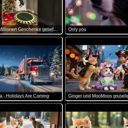
Wie 100 Millionen Geschenke geliefert werden
Only you
l ein einzelner Tag sein kann. Warum also nicht mehr davon? 
ine Aufgabe, wenn du so viele Geschenke in nur einer Nacht ausl
Ein sehr herzergreifendes Vid
a - Holidays Are Coming
aus den vergangenen Jahren. Immer wieder sehr lieb, wenn O
s Weihnachts-Video von Coca-Cola.
Wenn das kein nettes Hallowe