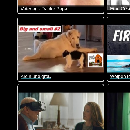
Vatertag - Danke Papa!
Eine Ges
Der Tag, an dem du auf die Welt kamst, hat alles für
Da man ni
Klein und groß
Welpen l
Niedliche Kätzchen und große Hunde. Einfach lieb!
Wenn das 