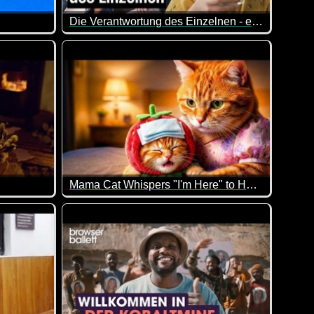
Die Verantwortung des Einzelnen - extra 3
in ganzes Leben. Zeit, einmal Danke zu sagen. Für alles.
 in Erinnerung rufen sollte, zeige ich dir dieses Video. Auch
lpferd Fiona nicht zuckersüß ist. Das Tier ist einfach nur total
Viele meinen: Ich als einzelner kann doch eh nix ä
Mama Cat Whispers "I'm Here" to Her Shivering Little Kitten
rzig und passt für Ostern einfach perfekt.
Wenn das kein herziges KI-Video ist. Einfach lie