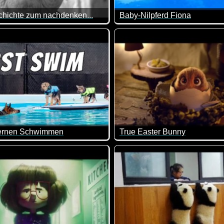
chichte zum nachdenken...
Baby-Nilpferd Fiona
 deinen Vater verändert: Seine Gefühle, seine Verantwortung, se
e genug über so etwas nachdenken kann und es sich immer wieder
Wenn dieses Video vom Baby-Ni
ernen Schwimmen
True Easter Bunny
nicht goldig ist wie die Welpen das Schwimmen lernen.
Diese Video ist wirklich zu he