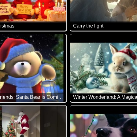
ristmas
Carry the light
ht ist.
s Video mit niedlichen Kätzchen, die dir ein schönes Weihnacht
Auch wenn du manchmal denkst
Forever Friends: Santa Bear is Coming
nk!
istmas vom niedlichen Bärchen. Das Bärchen ist einfach super 
Wenn das kein wunderschön g
rücken sollen. Nicht laut. Nicht richtig. Aber dann kommt Weih