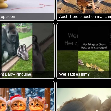
 up soon
Auch Tiere brauchen manchma
so schön, wenn man sich bald mal wieder in größere Runde seh
Sehr schön zu sehen wie dies
ieht Baby-Pinguine
Wer sagt es ihm?
beiden kleinen Katzen selber Donuts machen wollen und es nicht
icht drollig ist. Die kleinen Pinguine und der riesige Gorilla.
Wenn das nicht goldig ist.