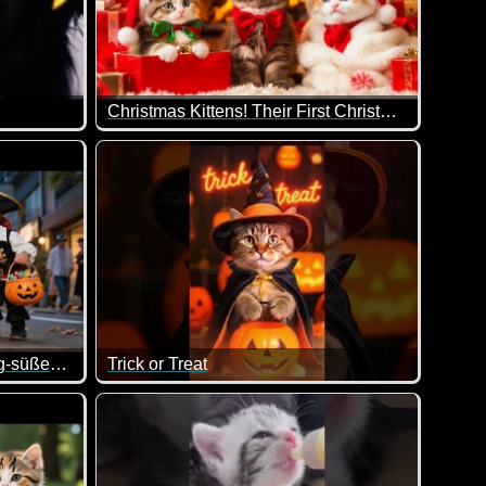
Christmas Kittens! Their First Christmas is Pure Magic
Lasst uns jeden Tag zu einem kleinen Fest machen!
iefern musst ;-)
eo, das uns an all die lieben Menschen erinnern soll, die diese
Das erste Weihnachten für die kleinen Kätzchen is
Ginger und MooMoos gruselig-süßes Halloween
Trick or Treat
ma und Opa Bär nach Hause fahren und die Familie gemeinsam
en-Video ist.
Dieser niedlichen Halloween-Katze könnte wohl