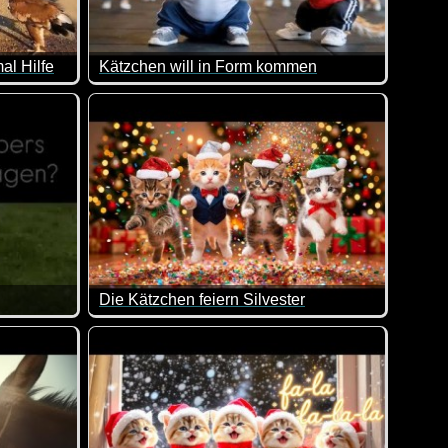
l Hilfe
Kätzchen will in Form kommen
en und drücken dürfte...
en Tieren aus einer Notlage geholfen wird.
Mit einem guten Freund ist eben alles möglich!
Die Kätzchen feiern Silvester
 so wirklich klappen will.
Die niedlichen Kätzchen feiern Silvester und wü