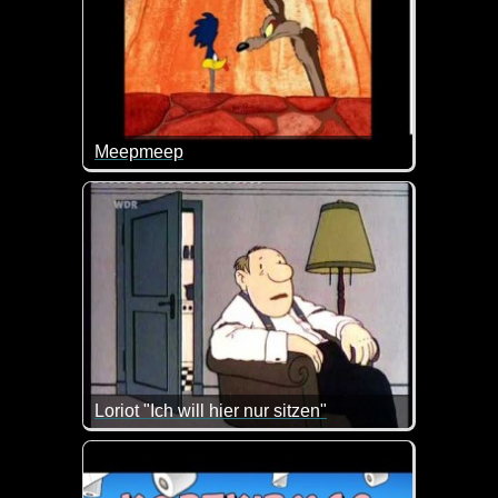
Meepmeep
Saublöd, aber man muss spontan drüber lachen :-)
Loriot "Ich will hier nur sitzen"
Zum Ehegattentag passt dieses Video doch wie die 