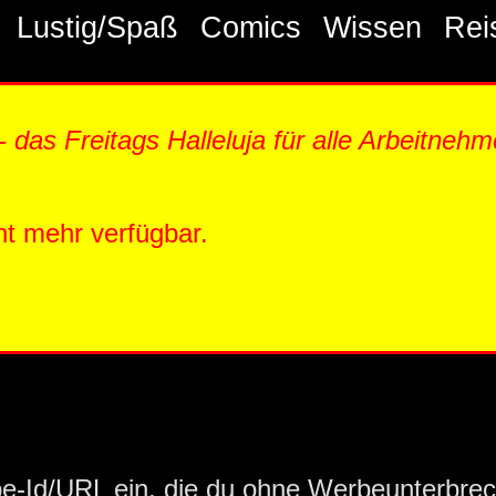
Lustig/Spaß
Comics
Wissen
Rei
- das Freitags Halleluja für alle Arbeitne
ht mehr verfügbar.
be-Id/URL ein, die du ohne Werbeunterbre