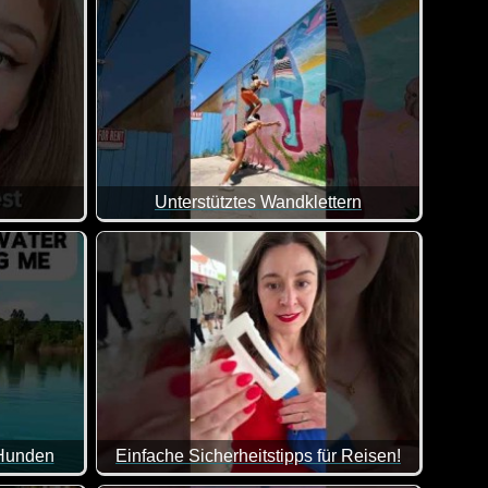
Unterstütztes Wandklettern
Frechheit siegt :-) Da bräuchte ich auch erst mal einen Kurzen, 
Wenn das nicht klasse ist. So kann man zu Zwe
 Hunden
Einfache Sicherheitstipps für Reisen!