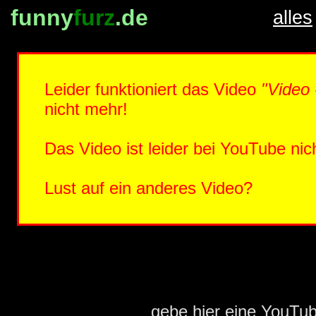
funny
furz
.de
alles
Leider funktioniert das Video
"Video 
nicht mehr!
Das Video ist leider bei YouTube nic
Lust auf ein anderes Video?
gebe hier eine YouTu