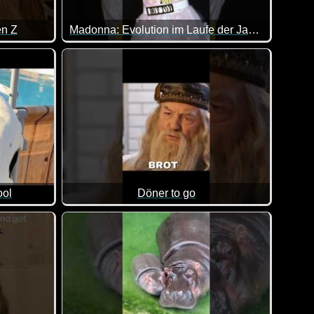
en Z
Madonna: Evolution im Laufe der Jahre
agt auch zu anstrengend :-)
Das ist doch mal eine interessante Verwandlung 
ool
Döner to go
n allem was dabei ist. Viel Spaß damit!
cheint den Hund nicht zu stören. Hauptsache ins Wasser :-)
Hier redet man dann doch ziemlich aneinander vor