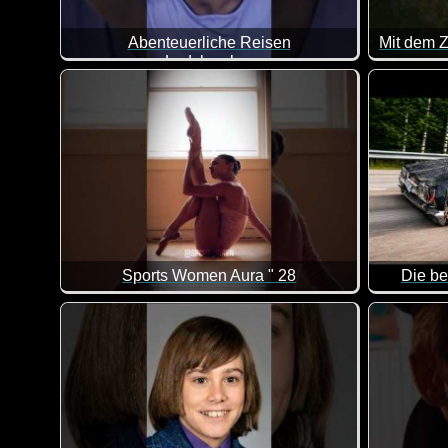
Abenteuerliche Reisen
Ladykracher
Doch, solch eine Reise wünscht sich mit Sicherheit je
Sports Women Aura " 28
Die be
Eine toll