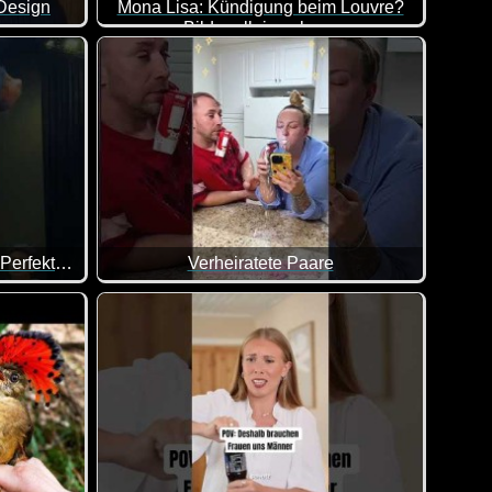
 Design
Mona Lisa: Kündigung beim Louvre?
Bilder allein zuhaus
Leonardo da Vincis weltberühmte Mona Lisa stam
Jahrelange Ausbildung, Eine Perfekte Landung
Verheiratete Paare
Mund offen stehen. Ganz große Klasse, was hier geleistet wird.
nkt.