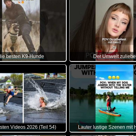
die besten K9-Hunde
Der Umwelt zuliebe
uss man erst mal hinbekommen.
Wie heißt es doch so schön - 
sten Videos 2026 (Teil 54)
Lauter lustige Szenen mit