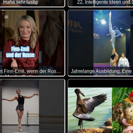
Haha sehr lustig
22. Intelligente Ideen und
asse gemacht, da von allem was dabei ist. Viel Spaß damit!
Was macht Finn-Emil, wenn der Russ' kommt?
Monika Gruber
Da bleibt einem wirklich der 
 diese Frau klasse. Sie bringt es immer wieder genau auf den Pu