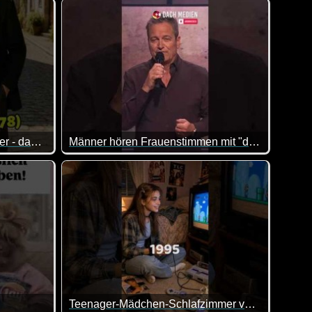
n allem was dabei ist. Viel Spaß damit!
Jetzt zur Urlaubszeit könnten diese Tipps sehr hilf
20+ deutsche Komiker der 80er - damals und heute
Männer hören Frauenstimmen mit "den Hoden"? Dieter Nuhr
 :-)
ht.
Teenager-Mädchen-Schlafzimmer verschiedener Jahrgänge