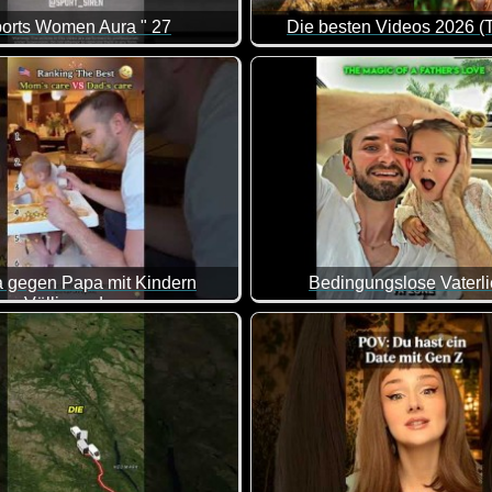
orts Women Aura " 27
Die besten Videos 2026 (T
rd.
Eine tolle Zusammenstellung 
gegen Papa mit Kindern
Bedingungslose Vaterl
Völlig anders
chiedlich sieht das aus, wenn Mama und Papa etwas mit dem Kin