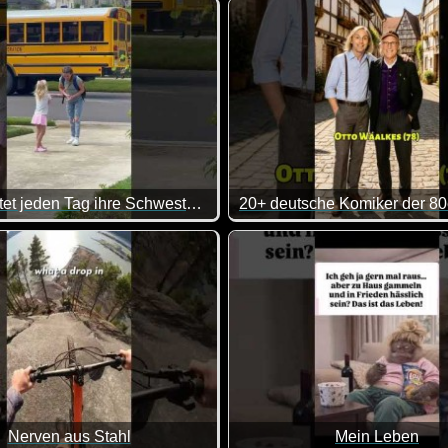
e Zusammenstellung von lustigen Videos. Klasse gemacht, da vo
Sie erwartet jeden Tag ihre Schwestern
der? Ich glaube bei uns war ich eher der nervige kleine Bruder
inem doch richtig das Herz auf, wenn man diese Schwestern sie
Nerven aus Stahl
Mein Leben