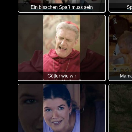
Ein bisschen Spaß muss sein
Sp
Lauter witzige Szenen, in denen jemand veräppelt wi
Götter wie wir
Mama 
Jesus im Vatikan 2
So unters