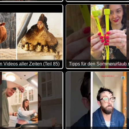
ps und etwas Leckerem zum trinken zurücklehnen und dir eine h
ir schon beim Zusehen ganz schlecht :-)
Ab und zu gammeln ist ja klas
 Videos aller Zeiten (Teil 85)
mmer wieder für einen Lacher gut.
st du dich ganz entspannt mit ein paar Chips und etwas Lecker