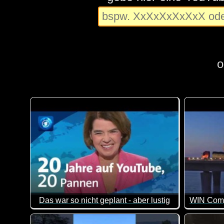
o
Das war so nicht geplant - aber lustig
Seit 20 Jahren ist die tagesschau auf #Youtube - un
64 der be