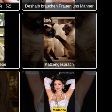
eil 52)
Deshalb brauchen Frauen uns Männer
von lustigen Videos. Klasse gemacht, da von allem was dabei is
Okay, hier kommen wir Männer wirklich schlecht w
iebe
Katzengespräch
Das ist ja wirklich unmöglich, wenn man das Knab
d machen. Bei Papa ist alles etwas forscher :-)