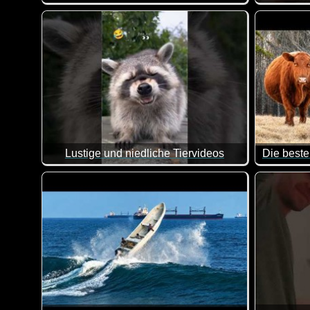
Hier kannst du dich ganz entspannt mit ein paar Chi
Da wird m
Lustige und niedliche Tiervideos
Die besten
Ein weiterer Teil dieser lustigen Videos mit Tieren. I
Hier kann