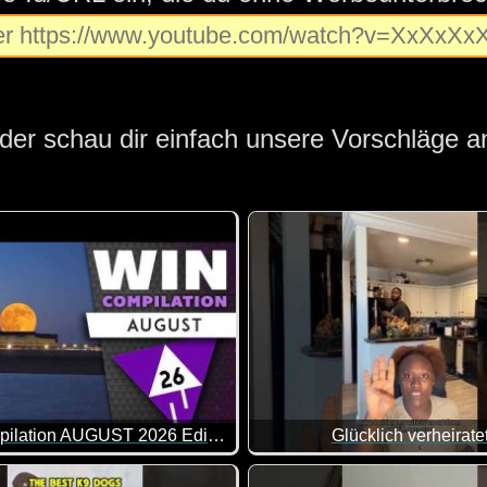
der schau dir einfach unsere Vorschläge a
WIN Compilation AUGUST 2026 Edition
Glücklich verheirate
d in dieser Zeit ist längst nicht immer alles nach Plan gelau
sten Video-Clips des Monats Juli in 14 Minuten. Wirklich coole