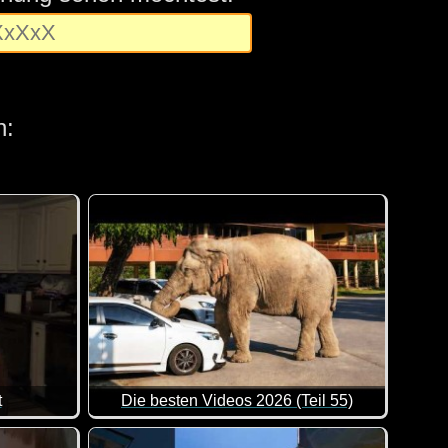
n:
t
Die besten Videos 2026 (Teil 55)
fen. Falsche Einsätze, Versprecher, technische Pannen oder cha
 Szenen, weil es so viele unterschiedliche Aktionen zum Bestau
Eine tolle Zusammenstellung von lustigen Videos