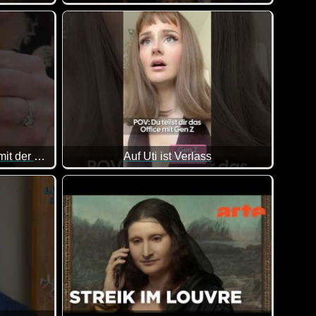
albe Stunde lang die bis jetzt besten Videos des Jahres 2026 a
se. Aber mein Leben wäre es nicht :-)
Tipps für den Sommerurlaub mit der Familie
Auf Uti ist Verlass
em zum trinken zurücklehnen und dir eine halbe Stunde lang die
Wenn du dir das Büro mit Gen Z teilst. Ja, da gib