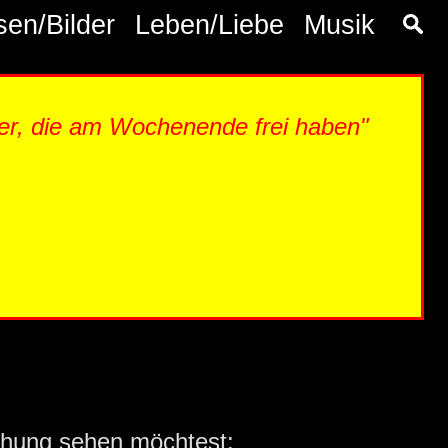
sen/Bilder
Leben/Liebe
Musik
hmer, die am Wochenende frei haben"
chung sehen möchtest: