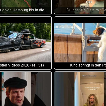
Mit dem Zug von Hamburg bis in die Arktis
Du hast ein Date mit G
Puh, das wäre mir ehrlich ges
der Einzelne ;-)
sten Videos 2026 (Teil 51)
Hund springt in den P
e Zusammenstellung von lustigen Videos. Klasse gemacht, da vo
Die nervige Leiter zum Pool s