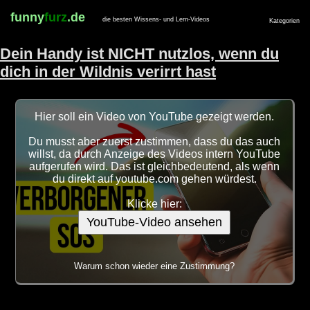
funny
furz
.de
die besten Wissens- und Lern-Videos
Kategorien
Dein Handy ist NICHT nutzlos, wenn du
dich in der Wildnis verirrt hast
Hier soll ein Video von YouTube gezeigt werden.
Du musst aber zuerst zustimmen, dass du das auch
willst, da durch Anzeige des Videos intern YouTube
aufgerufen wird. Das ist gleichbedeutend, als wenn
du direkt auf youtube.com gehen würdest.
Klicke hier:
YouTube-Video ansehen
Warum schon wieder eine Zustimmung?