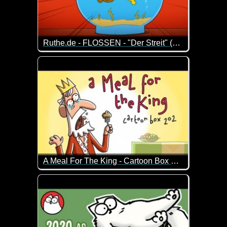
Ruthe.de - FLOSSEN - "Der Streit" (Folge 14)
Episode 14 der Serie um zwei Dudes mit Kiemen und 
A Meal For The King - Cartoon Box 202
Das ist doch durchaus schwarzer Humor ;-) So kra