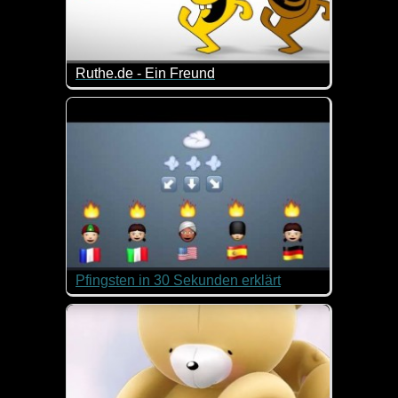
Ruthe.de - Ein Freund
Eine Hymne auf die Freundschaft, dargeboten von
Pfingsten in 30 Sekunden erklärt
Was feiern wir Christen an Pfingsten? Dieses Video 
Wer das kurz mal genau nachlesen will, kann das
hier
tun.