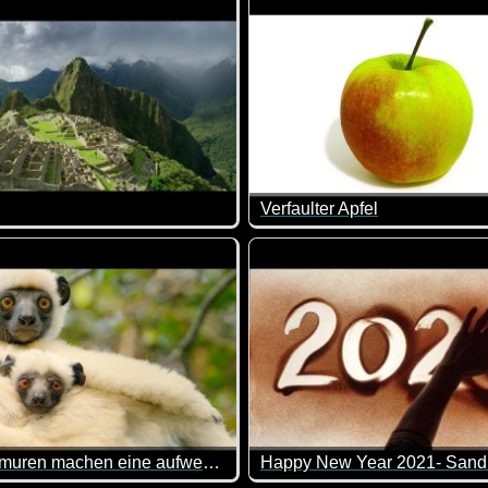
t im Vollbildmodus anschauen!
Verfaulter Apfel
st wirklich wie die Faust aufs Auge.
Leute in Peru in traumhafter Auflösung. Wunderschöne Bilder
Hier siehst du im Zeitraffer, w
Sifaka Lemuren machen eine aufwendige Reise für Essen
Happy New Year 2021- Sand