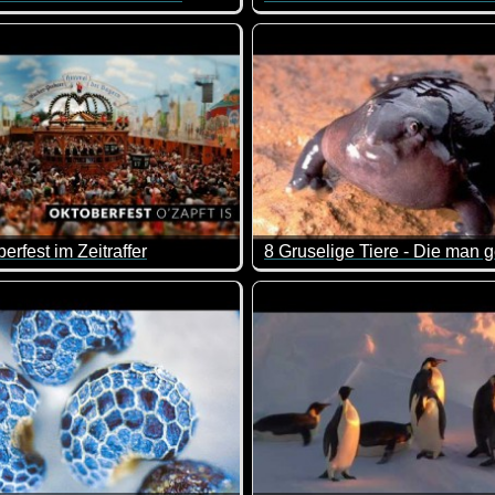
 einen Hand Taylor Swift und mit der anderen Selena Gomez. D
les Zeitraffer-Video, in welchem du siehst, wie sich die Löwen
Was für geniale Ideen wie m
erfest im Zeitraffer
wird? Sehr faszinierende Technik!
deo, in dem man das Oktoberfest im Zeitraffer anschauen kann
Diese Tiere sind in der Tat g