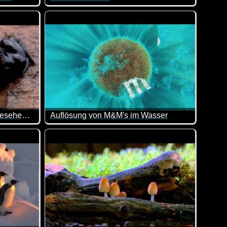
as muss man erst mal nachmachen. Hut ab!
zahnblüte zur Pusteblume verwandelt...
an Essen schöner präsentieren kann. Da läuft einem direkt da
Tiere und ihre Mamas - sowas von goldig!
8 Gruselige Tiere - Die man gesehen haben muss
Auflösung von M&M's im Wasser
. Super gemacht!
ruselig und man will ihnen nicht unbedingt begegenen :-)
Sieht das nicht fantastisch aus, wenn man M&Ms 