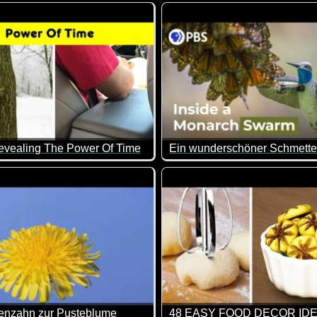
d.
muren in Madagaskar müssen eine gefährliche Reise mit Babys 
Ein gutes Neues Jahr wünsche
evealing The Power Of Time
zum Anschauen sind sie doch wunderschön diese Quallen.
nte Bilder, die zeigen, wie sich Dinge im Laufe der Zeit veränd
In den Bergen von Mexiko wu
nzahn zur Pusteblume
48 EASY FOOD DECOR ID