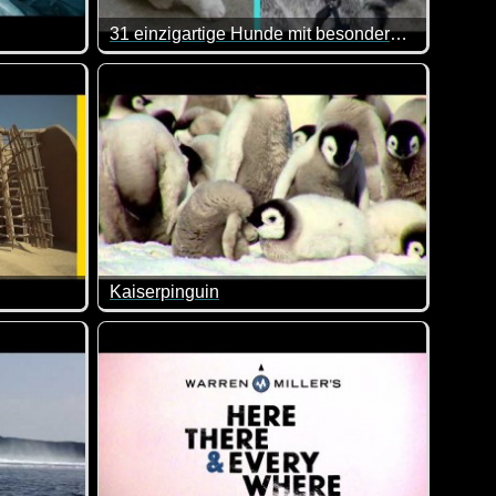
31 einzigartige Hunde mit besonderen Merkmalen
nbedingt mal anschauen.
ahmen nicht fantastisch? Man könnte dieser Ruhe der Meeres
In diesem Video wird zwar englisch gesprochen, 
Kaiserpinguin
leben und genießen. Denn viele Leute leben nicht, sondern exist
unden gezeigt wird. Und manchmal würde man dies oder jenes ge
n Windmühle kann bis ins 7. Jahrhundert zurückverfolgt werden. 
Besuch einer Kaiserpinguin Kolonie in der Nähe 
es Video!