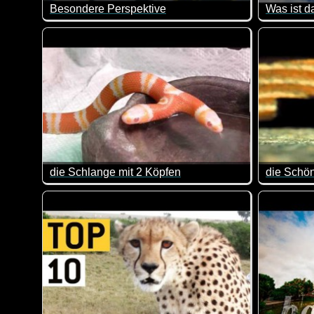
Besondere Perspektive
Mal ein ganz anderes Video. In dieser Wassertonne is
Sehr inte
die Schlange mit 2 Köpfen
Nicht funny, aber interessant, dass es so was tatsächl
echt sehe