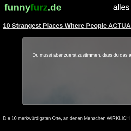
funny
furz
.de
alles
10 Strangest Places Where People ACTUA
Du musst aber zuerst zustimmen, dass du das au
Die 10 merkwürdigsten Orte, an denen Menschen WIRKLICH lebe