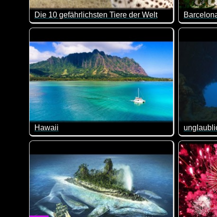
Die 10 gefährlichsten Tiere der Welt
Barcelon
Dass ein Elefant zu den 10 gefährlichsten Tieren zählt,
Ein tolle
Hawaii
In diesem Video siehst du nicht nur sagenhafte Bilder
Wirklich 