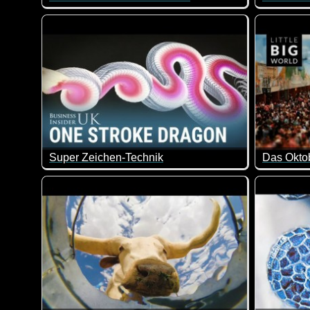
Was für eine super Künstlerin. Sie zeichnet mit der
Ein genia
Super Zeichen-Technik
Das Oktob
Ist das nicht genial wie hier ein Drachen gezeichnet 
Klasse Vi