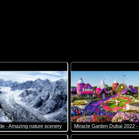
de - Amazing nature scenery
e.
es Video von BBC, aber ich kann dir versprechen, dass du dir d
Ich glaube, dass ich da unbed