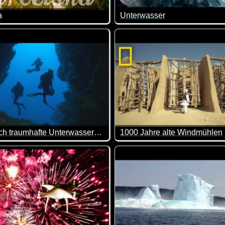
a
Unterwasser
 hätte ich jetzt nicht vermutet.
s Zeitraffer-Video von Barcelona. Diese Stadt sollte man sich u
Sind diese Unterwasser-Aufn
unglaublich traumhafte Unterwasseraufnahmen aus Fidji und Tonga
1000 Jahre alte Windmühlen
 von Hawaii, sondern wirst auch noch inspiriert, dein Leben zu 
SEHR viele Eindrücke, weil jede Szene gerade mal ein paar Sek
Die Geschichte der persische
Ein wirklich sehr interessant