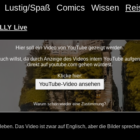
Lustig/Spaß
Comics
Wissen
Rei
LLY Live
Hier soll ein Video von YouTube gezeigt werden.
ch willst, da durch Anzeige des Videos intern YouTube aufgeru
direkt auf youtube.com gehen würdest.
Klicke hier:
YouTube-Video ansehen
Warum schon wieder eine Zustimmung?
n. Das Video ist zwar auf Englisch, aber die Bilder sprechen