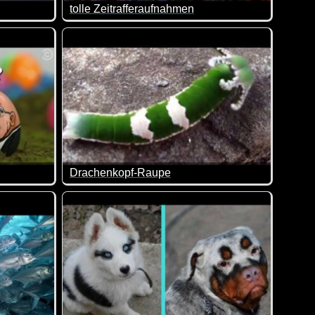
tolle Zeitrafferaufnahmen
im Trinken beobachten kann. Ideen gibt es :-)
 wie sich ein M&M im Wasser auflöst.
t von seinem Alltag in der Kälte der Antarktis. Ein sehr nett ge
Auch wenn ich nicht glaube, dass diese Bilder ta
Drachenkopf-Raupe
el geschlossen hast... :-)
rke...
Wenn das keine faszinierende Raupe ist. Ein wu