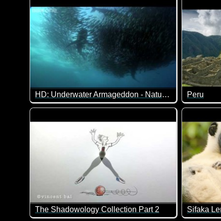
Unbeding
HD: Underwater Armageddon - Nature's Great Events: The Great Tide - BBC One
Peru
Dieses Video Unterwasser Armageddon zu nennen, pas
Land und 
The Shadowology Collection Part 2