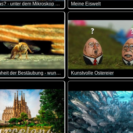
Was ist das? - unter dem Mikroskop betrachtet
Meine Eiswelt
t eine Kamera angebracht, über die man von unten die Tiere be
ressant wie manche Dinge unter dem Mikroskop aussehen. Oder
Ein Baby-Kaiserpinguin erzähl
die Schönheit der Bestäubung - wunderschöne Aufnahmen
Kunstvolle Ostereier
ich gibt. Nur mal zum kurz rein schauen...
nswert! Ist aber kein Schweinkram, was du vielleicht aus dem Tit
Wow, das sind wahre Kunstwe