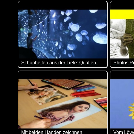
Wenn diese Schattenspiele nicht klasse gemacht sin
Sifaka-Le
Schönheiten aus der Tiefe: Quallen-Schau in Tokio
Photos R
Begegnen möchte man ihnen beim Bade nicht, aber 
Interessa
Mit beiden Händen zeichnen
Vom Löwe