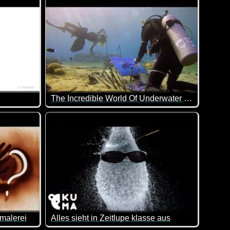
The Incredible World Of Underwater Painting
 von diesem schönen Land!
ie lange es dauert, bis ein Apfel tatsächlich verrottet ist. Sehr int
Hast du schon mal gesehen, das jemand Unterwa
malerei
Alles sieht in Zeitlupe klasse aus