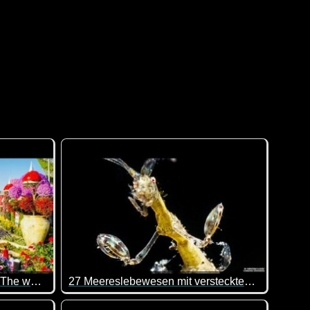
Miracle Garden Dubai 2022 - The world's largest natural flower garden
27 Meereslebewesen mit versteckten Talenten
ie Zeit nehmen wirst. Einfach atemberaubende Bilder! Toll!
ingt mal hin muss. Das ist ja wirklich ein Blumenparadies.
Sehr interessant. Man lernt immer wieder was Ne