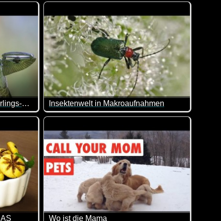
an Bord unternehmen, um ihren nächsten Futterbereich zu err
 ich dir!
Wenn das kein eindrucksvolles Video ist. Die Ze
Ein wunderschöner Schmetterlings-Schwarm
Insektenwelt in Makroaufnahmen
ern. Klasse gemachtes Video mit englischem Text.
rde dieses geniale Video einen riesigen Schwarms von Schme
Die Raupe Nimmersatt und ihre Freunde.
EAS
Wo ist die Mama