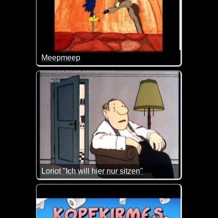
Meepmeep
Saublöd, aber man muss spontan drüber lachen :-)
Loriot "Ich will hier nur sitzen"
Zum Ehegattentag passt dieses Video doch wie die 