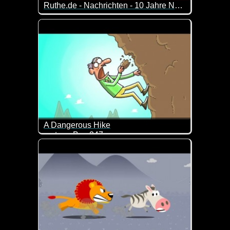
Ruthe.de - Nachrichten - 10 Jahre Nachrichten
Frederik Schrader und Tjorben Eckermann berichten
A Dangerous Hike
cartoon Box 247
Ziemlich durchgeknallt und deshalb schon wieder lu