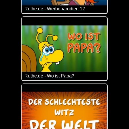
Ruthe.de - Werbeparodien 12
Ein neuer Teil der genialen Werbeparodien. Hier w
Ruthe.de - Wo ist Papa?
Kurz und knackig - so mögen wir das ;-)