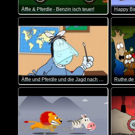
Äffle & Pferdle - Benzin isch teuer!
Happy Bi
Dieses Video passt doch derzeit wie die Faust aufs A
Das ist d
Äffle und Pferdle und die Jagd nach dem Coronavirus
Das Pferdle ist schwer beschäftigt mit dem Coronaviru
Halloween