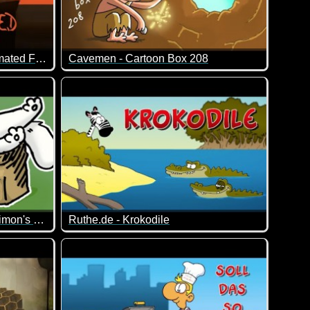
Mouse Trapped - A Short Animated Film
Cavemen - Cartoon Box 208
eres ;-)
ne Maus, die ihre Jungen vor der gefährlichen Welt beschützen 
Dieser Typ ist leider nicht die hellste Kerze auf der
2020 Through The Eyes Of Simon's Cat
Ruthe.de - Krokodile
uft im Paradies ;-)
ieder lachen muss.
elles Jahr. Wie sieht das wohl durch die Augen von Simon's Cat 
Die Sache mit den Baumstämmen ;-) Da glotzt e