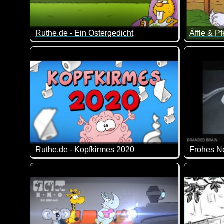
Ruthe.de - Ein Ostergedicht
Äffle & Pf
Egal wie du den Osterhase findest, er hat bestimmt sc
Das Pferd
Ruthe.de - Kopfkirmes 2020
Frohes N
Wenn das vergangene Jahr ein Lied wäre, dann wär
Ich wünsc