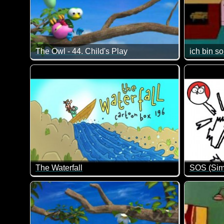
The Owl - 44. Child's Play
ich bin so
Ja, Kinder können gemein sein. Und sie haben beim 
Da hat Ho
The Waterfall
Die Videos von Cartoonbox sind so dämlich, dass m
Baby Simo