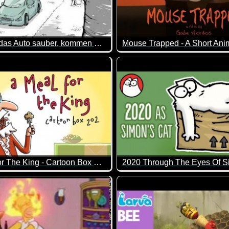
Kaum ist das Auto sauber, kommen auch schon die Vögel...
nen Lacher gut.
in lustiges Video. Man erwartet nämlich eigentlich was ganz And
Ein lustiger Kurzfilm über ei
A Meal For The King - Cartoon Box 202
r Leben hinter Glas: Barry und Sting. Da ist wohl etwas dicke L
och durchaus schwarzer Humor ;-) So krank, dass man schon w
2020 ist in der Tat ein spezi