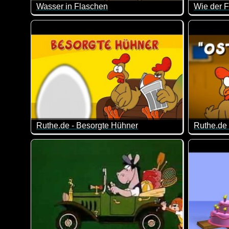
Wasser in Flaschen
Wie der F
Da dachte er doch, dass das Wasser aus der Flasche 
Wie der F
Ruthe.de - Besorgte Hühner
Ruthe.de 
Tja, das sind die Sorgen von Hühnern. Die Kinder wer
Wo sind n