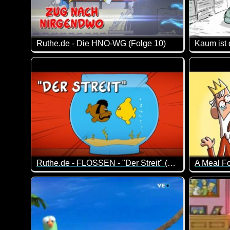
Ruthe.de - Die HNO-WG (Folge 10)
Die Jungs von der HNO-WG sind immer wieder für ei
Was für e
Ruthe.de - FLOSSEN - "Der Streit" (Folge 14)
Episode 14 der Serie um zwei Dudes mit Kiemen und ih
Das ist d