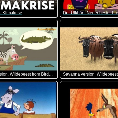
- Klimakrise
Der Ulkbär - Neuer bester Fr
 scheint vorhersehbar. Aber hier lieben Tiere Social Media so
n über die Klimakrise.
vom Ulkbären habe ich ja scho
ie mit uns zu tun und was können wir dagegen unternehmen?
deo erklärt es euch auf eine witzig informative Art und Weise.
Zebra version. Wildebeest from Birdbox Studio. Fake news
deo kennen wir schon mit anderen Tieren. Immer wieder herrlic
Ein ähnliches Video gab es f
s :-)