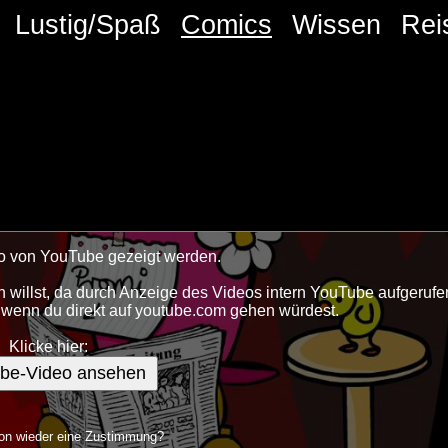
Lustig/Spaß
Comics
Wissen
Rei
deo von YouTube gezeigt werden.
 willst, da durch Anzeige des Videos intern YouTube aufgerufe
s wenn du direkt auf youtube.com gehen würdest.
Klicke hier:
be-Video ansehen
n wieder eine Zustimmung?