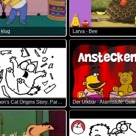
 klug
Larva - Bee
Spielen wesentlich mehr Ausdauer und Kondition :-)
mer wohl nicht so ganz recht, wenn er seine halbe Bude abfacke
Was lernen wir aus diesem Vid
SOS (Simon's Cat Origins Story: Part 3)
Der Ulkbär - Alarmstufe: Gut
an schon wieder schmunzeln muss.
n's Cat ist wirklich typisch Katze. Mehr muss man eigentlich gar
Man könnte es auch explosive 