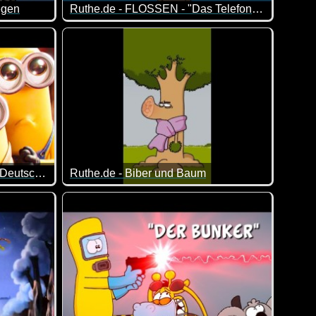
egen
Ruthe.de - FLOSSEN - "Das Telefon" (Folge 15)
hgeknallt, aber echt lustig.
te nachdenken :-)
Episode 15 der Serie um zwei Dudes mit Kiemen u
MINIONS 2 Trailer 2 German Deutsch (2022)
Ruthe.de - Biber und Baum
los ;-)
Manchmal kann ein Niesen auch vor Feinden schü