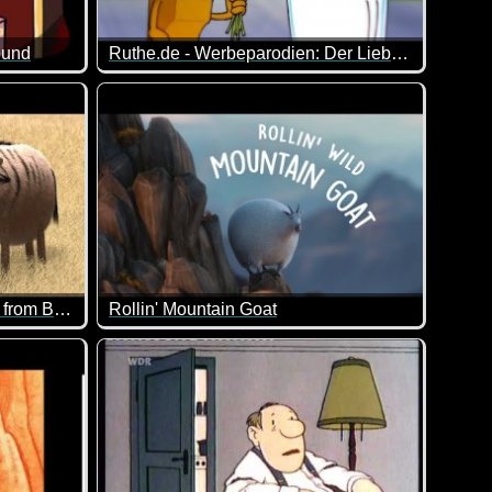
eund
Ruthe.de - Werbeparodien: Der Liebesfilm
 sehr, dass sie das Rennen unterbrechen, um einen WhatsApp-An
n mehr verteilt. Total durchgeknallt sind ja alle Filme von ihm
Diese Werbeparodien haben alle etwas mit dem T
Savanna version. Wildebeest from Birdbox Studio
Rollin' Mountain Goat
h!
rüher schon mal. Das hier ist auch so blöd, dass man schon wi
Die dicken Tiere kennen wir ja bereits aus ander