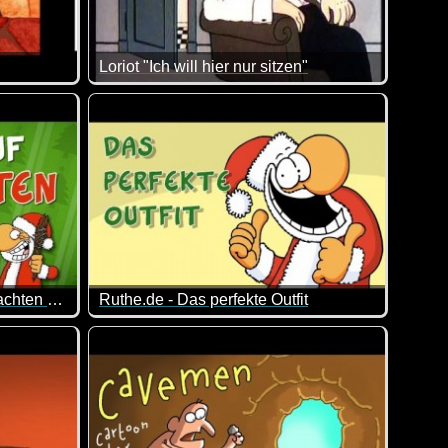
Loriot "Ich will hier nur sitzen"
an drüber lachen :-)
Zum Ehegattentag passt dieses Video doch wie di
Ruthe.de - Warten auf Weihnachten (30 Minuten Rudi & Santa)
Ruthe.de - Das perfekte Outfit
erung und ihr wisst nicht, wie ihr sie überbrücken sollt?
Ordentliche Arbeitskleidung ist ein häufig unte
 geballter Spaß mit Rudi und Santa:
nachtsvideos!