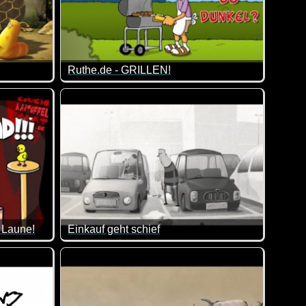
Ruthe.de - GRILLEN!
lt ;-)
eo? Leg dich lieber nicht mit einer Biene an ;-)
Die Wurst ist etwas dunkel geraten. Kein Problem.
Bis zum Schluss angucken!
e Laune!
Einkauf geht schief
 nicht sagen ;-)
Stimmung nennen :-) Dieses Video ist ziemlich sinnfrei, aber tr
Es ist mal wieder Zeit für diesen alten Klassike