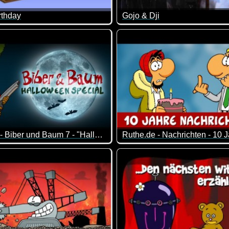
rthday
Gojo & Dji
uge ;-)
och mal ein lustiges Happy Birthday Video :-)
An Silvester mal ordentlich 
Ruthe.de - Biber und Baum 7 - "Halloween-Special"
s ;-)
-Special der Serie um einen Biber, der versucht, einen Baum z
Frederik Schrader und Tjorbe