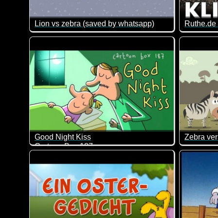
Lion vs zebra (saved by whatsapp)
Ruthe.de 
Ein Löwe jagt ein Zebra. Das Ende dieser Geschichte
Alle rede
Was hat s
Dieses Vi
Good Night Kiss
Cartoon Box 187
Dieses Vi
Da wollte der Daddy alles richtig machen und dann da