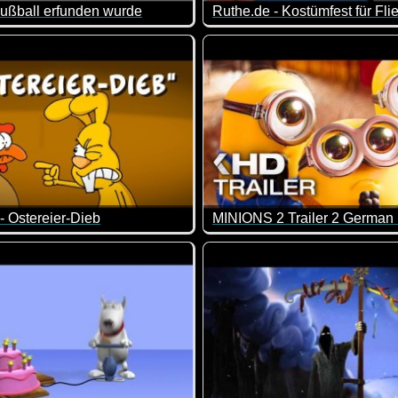
ußball erfunden wurde
Ruthe.de - Kostümfest für Fli
besser sei ;-)
ußball von einem prähistorischen Messi erfunden wurde :-). Durc
Man muss kurz über die Poin
- Ostereier-Dieb
den heute einfach viel schneller erwachsen ;-)
ur die Eier geblieben? ;-)
Mit den Minions ist immer viel 