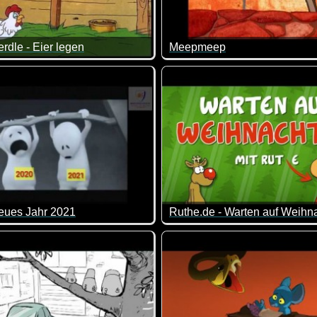
erdle - Eier legen
Meepmeep
höne Eier für dich versteckt und das ist die Hauptsache ;-)
le ist schon besonders schlau ;-)
Saublöd, aber man muss spont
eues Jahr 2021
e es KOPFKIRMES 2020! Der verrückte Ruthe-Jahresrückblick.
he dir fürs Neue Jahr alles Liebe und ganz viel Gesundheit!
Es ist noch Zeit bis zur Besch
Hier kommt eine halbe Stunde
30 fette Minuten Ruthe-Weih