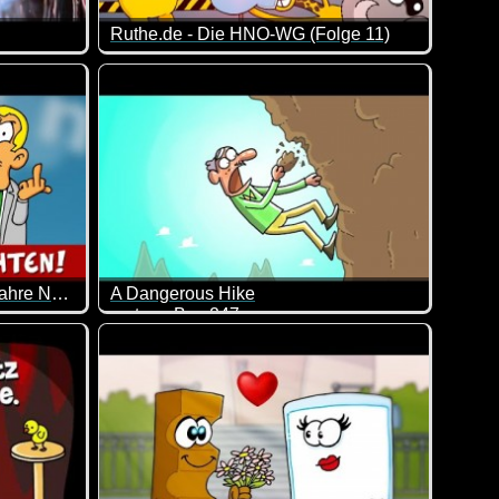
Ruthe.de - Die HNO-WG (Folge 11)
mit Freunden einen heben.
Eine neue Folge von den drei lustigen Gesellen 
Ruthe.de - Nachrichten - 10 Jahre Nachrichten
A Dangerous Hike
cartoon Box 247
u fressen.
n Eckermann berichten informativ und investigativ, diesmal übe
Ziemlich durchgeknallt und deshalb schon wieder 