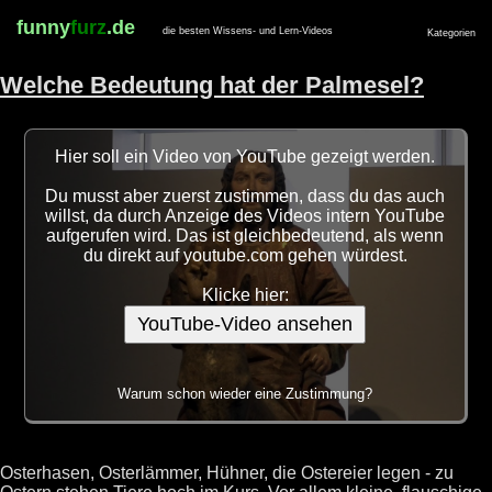
funny
furz
.de
die besten Wissens- und Lern-Videos
Kategorien
Welche Bedeutung hat der Palmesel?
Hier soll ein Video von YouTube gezeigt werden.
Du musst aber zuerst zustimmen, dass du das auch
willst, da durch Anzeige des Videos intern YouTube
aufgerufen wird. Das ist gleichbedeutend, als wenn
du direkt auf youtube.com gehen würdest.
Klicke hier:
YouTube-Video ansehen
Warum schon wieder eine Zustimmung?
Osterhasen, Osterlämmer, Hühner, die Ostereier legen - zu