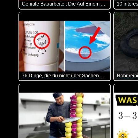
Geniale Bauarbeiter, Die Auf Einem Anderen Niveau Sind - 41
10 intere
Einfach zuschauen und staunen. Sehr genial wie hier 
Heute mal
76 Dinge, die du nicht über Sachen weißt, die dich umgeben
Rohr rein
Auch wenn man das ein oder andere bestimmt schon ma
Das ist d