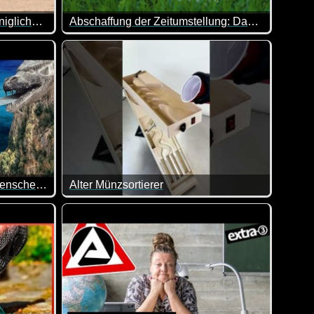
Wie ist es, ein Mitglied der königlichen Garde zu sein
Abschaffung der Zeitumstellung: Das ist der aktuelle Stand
enn du kein Englisch verstehst, kannst du Ton einfach auf stum
g aufzufrischen, will ich dir dieses Video nicht vorenthalten.
gham Palace und hast die Garde beobachtet? Das ist wirklich s
Nachdem die Zeitumstellung mal wieder stattgefun
10 Straßen, auf denen sich Menschen in Luft auflösen
Alter Münzsortierer
d keinesfalls als Hobby ;-)
 lieber nicht befahren ;-)
Das Teil ist doch klasse!