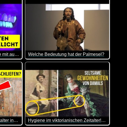
15 gewöhnliche Gegenstände mit außergewöhnlichen Eigenschaften
Welche Bedeutung hat der Palmesel?
ichkeit sein ;-)
cado-Reife ist z.B. etwas, das ich nicht wusste.
in paar interessante Einblicke und Infos. Viel Spaß mit diesem V
Osterhasen, Osterlämmer, Hühner, die Ostereier l
Der Esel stand Jahrhunderte lang im Zentrum von
Heute kennen wir den Palmesel meist in Verbindun
Warum die Europäer im Mittelalter in Kisten schliefen
Hygiene im viktorianischen Zeitalter! Wie haben Frauen in diesen Kleidern die Toilette benutzt?