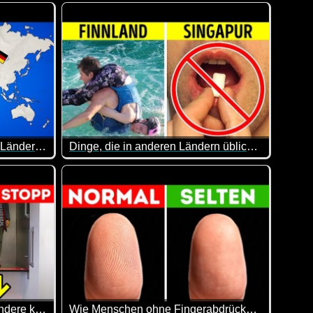
n öffnen kann, sollte man (warum auch immer) dort eingesperrt 
mehr über unbequeme Betten beschweren ;-)
Wie haben die Hygiene-Praktiken wohl damals au
Warum spricht man in diesen Ländern Deutsch?
Dinge, die in anderen Ländern üblich sind, in deinem Land aber absurd erscheinen
ckendsten Maschinen diese Aufgabe bewältigen können. Mach di
 Rückzugsort für gesellige Treffen mit Freunden und Familie verw
haben Deutsch als ihre Muttersprache. Allerdings nutzen welt
Eine lustige Sache, dass Leute einem riesigen Kä
wissen mal wieder auffrischen oder erweitern ;-)
Fahrstühle ohne Türen und andere kuriose Erfindungen, die es heute noch gibt
Wie Menschen ohne Fingerabdrücke im Leben klarkommen