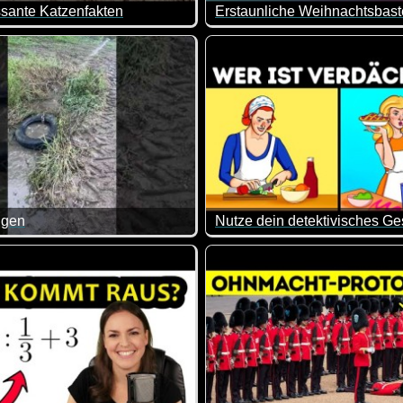
ssante Katzenfakten
gearbeitet wird.
 wirklich interessante Geschichten und Infos über Katzen.
Da sind mal wieder tolle Sach
igen
l gehört hat, sind die Infos trotzdem sehr interessant und ei
och mal eine spezielle Methode, um ein Rohr wieder frei zu be
Hier ist etwas Gehirnschmalz