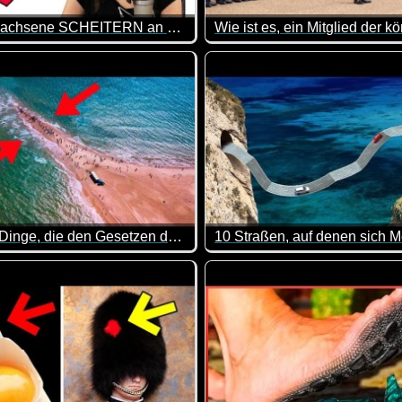
Viele Erwachsene SCHEITERN an dieser Aufgabe, du aber NICHT!
n spezielles Talent. Es macht richtig Spaß, ihnen zuzusehen. W
b und zu mal wieder total interessant ist, den korrekten Rechenwe
Warst du schon mal am Buckin
15 Echte Dinge, die den Gesetzen der Physik trotzen!
 nicht. Abgesehen davon empfinde ich bügeln als Strafarbeit un
st du mal wieder was lernen. Sehr interessant!
Okay, diese Straßen werde ich