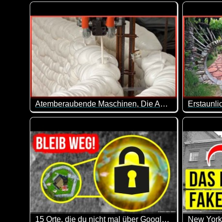
Nur nochmal zur Erinnerung an die Zeitumstellung ;
Das ist m
Atemberaubende Maschinen, Die Auf Einem Anderen Level Sind - 2
In unserer postindustriellen Welt stoßen wir an die
Ein Hinte
15 Orte, die du nicht mal über Google Maps erkunden kannst