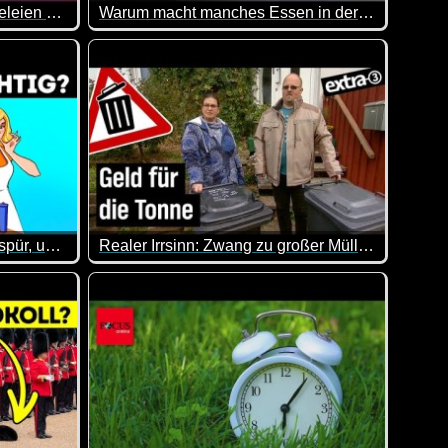
Erstaunliche Weihnachtsbasteleien Und -Dekorationen
Warum macht manches Essen in der Mikrowelle Boom
en dabei. Vielleicht ist das ein oder andere ja eine Anregung f
Eier in der Mikrowelle sind gar keine gute Idee ;-)
Nutze dein detektivisches Gespür, um 24 knifflige Rätsel zu knacken
Realer Irrsinn: Zwang zu großer Mülltonne in Köln - extra 3
nige auch durchaus neu.
kommen.
 angesagt. Kannst du diese Rätsel lösen?
In Köln muss eine Familie eine teure 120 Liter-R