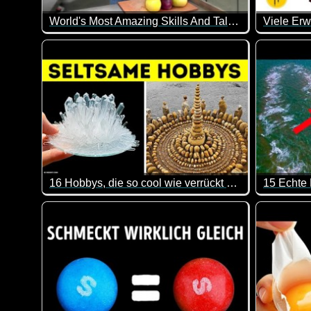
World's Most Amazing Skills And Talent...
Diese Leute haben alle besondere Fähigkeiten oder ei
Weil es a
16 Hobbys, die so cool wie verrückt sind
Hast du schon mal was von Extrem-Bügeln gehört? Ich
Hier kann