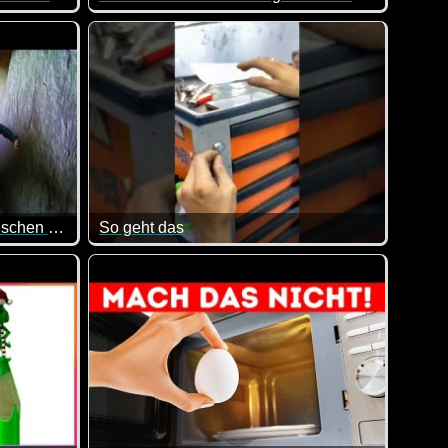
 es solche Fake Häuser gibt.
 spannend, andererseits bringt er einen auch leicht ins Schwitzen
Was man alles für Probleme haben kann, wenn ma
Die 6 tiefsten Löcher, die Menschen bisher gegraben haben
So geht das
definitiv. Und wie alles, was gut schmeckt, hat es natürlich auc
 für einen Brunnen gegraben hat.
Falls du auch mal deinen Schlüssel verloren haben