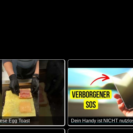
se Egg Toast
 Klasse!
ny, aber ich hab jetzt Hunger :-) Es macht einfach Spaß, ihm zu
Wenn du mal auf einer einsame