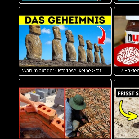
Sehr interessant, welche geheimen bzw. hoch bewach
Das sind 
Warum auf der Osterinsel keine Statuen mehr errichtet wurden
12 Fakten
Hier kann man mal wieder was lernen. Sehr interess
Fettmache