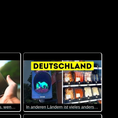
Dein Handy ist NICHT nutzlos, wenn du dich in der Wildnis verirrt hast
In anderen Ländern ist vieles anders, sieh selbst
zusehen wie er diesen leckeren Toast zubereitet.
n Insel strandest, könnten diese Tipps hilfreich sein. Vorausge
Andere Länder, andere Sitten. Diesen Satz kenne