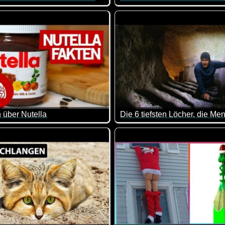
ten Orte es gibt.
doch mal wieder sehr interessante Infos. Ich wusste nicht, dass
Der Paternoster ist einerseits
 über Nutella
antes Video!
r und Kalorienbombe oder einfach nur lecker? Lecker ist Nutella 
Kaum zu glauben wie tief man