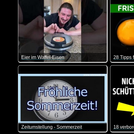
Eier im Waffel-Eisen
28 Tipps 
Solltest du mal was Neues mit Eiern ausprobieren wol
Das sind 
Zeitumstellung - Sommerzeit