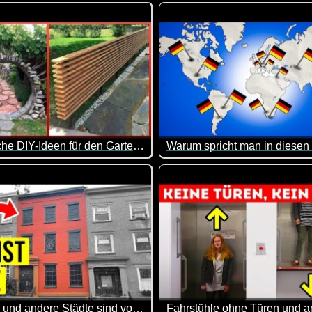
-) Ich wünsche ein super Wochenende!
al wieder sehr interessant. Dass man einen Kofferraum von inne
Okay, ich werde mich nicht 
Erstaunliche DIY-Ideen für den Garten, die Ihr Zuhause aufwerten - 3
 Grenzen des Machbaren, und es scheint, dass nur die beeindru
rhof ist ein kleiner Außenbereich, der sich in einen friedlichen
Etwa 82 Millionen Deutsche 
Hier kannst du dein Allgemein
New York und andere Städte sind voll mit fake Häusern, das ist der Grund