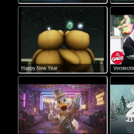
Erst die Arbeit, dann das leckere Essen ;-)
Das hält 
Happy New Year
Die niedlichen Bärchen und ich wünschen dir ein wu
Die verst