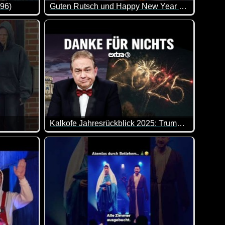
 96)
Guten Rutsch und Happy New Year 2026
 kommt dieser Song zum Jahreswechsel doch genau richtig.
 neues Jahr!
von lustigen Videos. Klasse gemacht, da von allem was dabei is
Ich wünsche dir morgen einen sauguten Rutsch i
Kalkofe Jahresrückblick 2025: Trump, Merz und anderer Mist - extra 3
mmen werden, müssen einige "ältere" Clips ignoriert werden. Da
ch lieber daheim, bevor das Konto aufgrund der ziemlich teuren
Danke für nichts, 2025! Hier kommt der ultimative