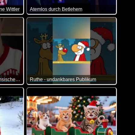
ne Wittler
Atemlos durch Betlehem
osef leben in einem einfachen Bretterverschlag zusammen mit all
Wenn dieser Song nicht lustig ist. Klasse Text :-)
Weihnachten mit Power: Sächsische Eltern und Weihnachtsdeko
Ruthe - undankbares Publikum
n allem was dabei ist. Viel Spaß damit!
in Weihnachten - sagt zumindest die sächsische Mutti :-) Und du
Tja, da haben der Weihnachtsmann und Rudi wohl 