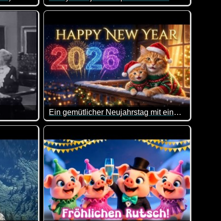
undreinigung durchführt :-)
von lustigen Videos. Klasse gemacht, da von allem was dabei is
Kurz und knackig. Was gäbe es auch mehr zu sag
Ein gemütlicher Neujahrstag mit einer Katzenfamilie
 Erlebnissen!
de Leute total zu verunsichern :-)
es Muss für jedes Jahr! Deshalb auch dieses Jahr erneut :-)
Ein tolles Video wie die goldige Katzenfamilie Si