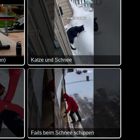
on)
Katze und Schnee
r gesehen und genau das ist Teil seines Charmes. Der Typ besch
 - Sport ist Mord :-) Zumindest könnte man nach diesen lustige
Im ersten Moment noch ganz begeistert, aber dann 
Fails beim Schnee schippen