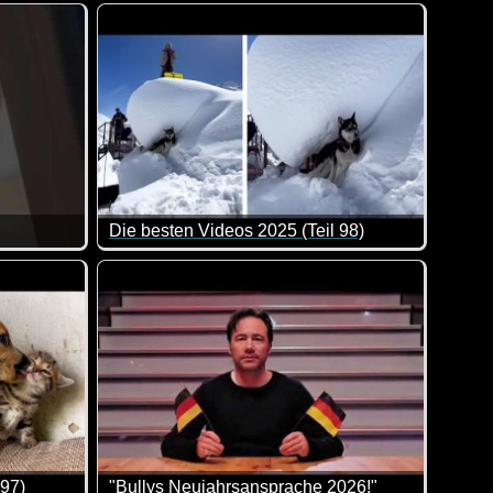
n allem was dabei ist. Viel Spaß damit!
n so nur im Winter erlebt.
Das Video fängt schon lustig an. Da hat man doc
Die besten Videos 2025 (Teil 98)
 Aber dieses Video bietet einen super Rückblick, was es nicht 
Diese Katzen sind ganz offensichtlich Meister der Beobachtung.
Eine tolle Zusammenstellung von lustigen Videos
 97)
"Bullys Neujahrsansprache 2026!"