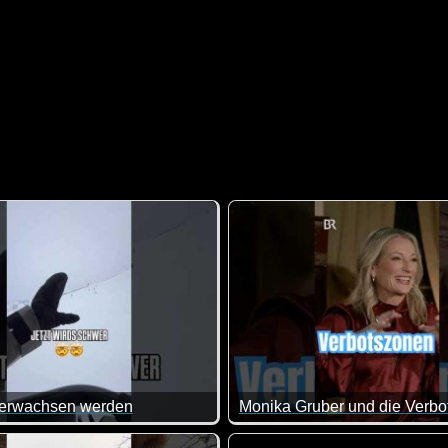
 erwachsen werden
Monika Gruber und die Verb
iele von uns mit Sicherheit auch :-)
sich nur zu beschäftigen wissen :-)
Also ein Merkzettel wäre doch