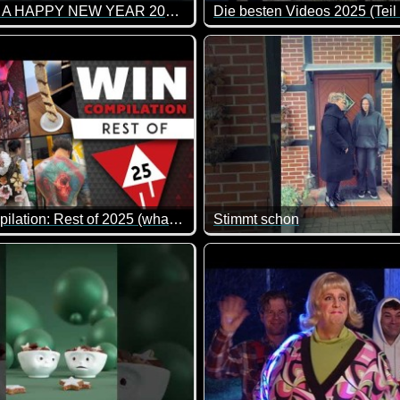
Wish You A HAPPY NEW YEAR 2026, Goodbye 2025, Welcome 2026
Die besten Videos 2025 (Teil
Enten auf der Tanzfläche - ein bisschen Spaß muss ein und da
schieden 2025 und heißen 2026 willkommen. Auf ein gesundes
Eine tolle Zusammenstellung 
WIN Compilation: Rest of 2025 (what we missed...)
Stimmt schon
hicke (hoffentlich) noch nicht passiert sind.
lativ neue Clips in den regulären monatlichen Ausgaben aufgeno
Da lässt man den Teenager do