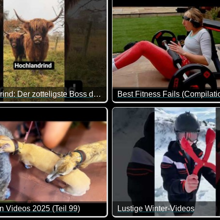
Hochlandrind: Der zotteligste Boss der Weide
Best Fitness Fails (Compilati
nung. Immer wieder was zum Lachen.
andrind sieht aus, als hätte es seit Jahren keinen Friseur meh
Es ist doch tatsächlich wahr
n Videos 2025 (Teil 99)
Lustige Winter-Videos