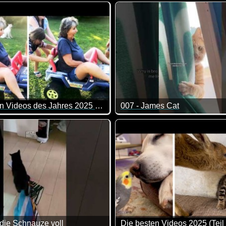
e Zusammenstellung von lustigen Videos. Klasse gemacht, da vo
Lauter lustige Szenen, die ma
Die besten Videos des Jahres 2025 Teil 4
007 - James Cat
denen sich Katzen und Hunde "unterhalten". Herrlich!
r besten Videos des Jahres haben wir natürlich schon gesehen.
Big Boss is watching you :-) 
die Schnauze voll
Die besten Videos 2025 (Teil