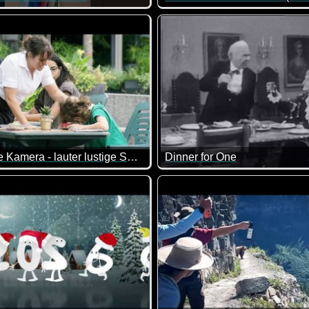
doch keine Katze aus, wenn der Saugroboter mal wieder eine Gr
Eine tolle Zusammenstellung 
Versteckte Kamera - lauter lustige Szenen
Dinner for One
nderschönes neues Jahr mit ganz viel Gesundheit und schönen
eckte Kamera hat immer wieder neue witzige Ideen, um unwissen
Ein Klassiker und ein absolut