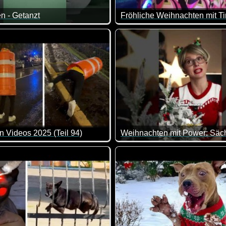
n - Getanzt
Fröhliche Weihnachten mit Ti
asse gemacht, da von allem was dabei ist. Viel Spaß damit!
man so oder so sehen :-)
Die jungen Eltern Maria und J
n Videos 2025 (Teil 94)
atzbereit. Aber wie sieht es mit dem Rudolph aus?
e Zusammenstellung von lustigen Videos. Klasse gemacht, da vo
Wenn's nicht leuchtet, ist ke