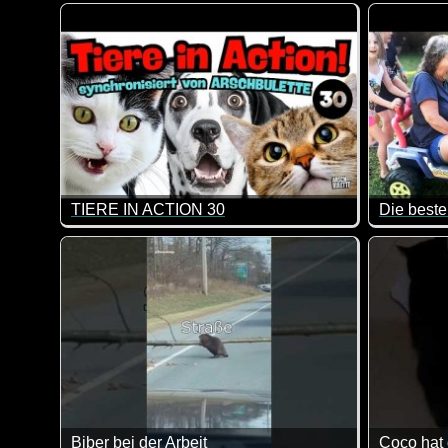
Da wird einem dann doch ganz anders ;-)
Eine toll
TIERE IN ACTION 30
Eine etwas längere Folge dieser lustigen Videos, in 
Einige de
Biber bei der Arbeit
Coco hat 