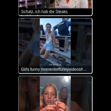
Schatz, ich hab die Steaks
Ladykracher
Zum Glück ist das noch nicht so, aber wer weiß, w
Girls funny moments#funnyvideos#mistake#fail#girl#funnygirl#fyp