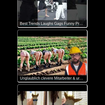
Best Trends Laughs Gags Funny Prank fail. Bromas Divertido Risas Chistes. Lachen 000185 #shorts
Unglaublich clevere Mitarbeiter & urkomische Pannen
Eine interessante Mischung aus cleveren Mitarbei