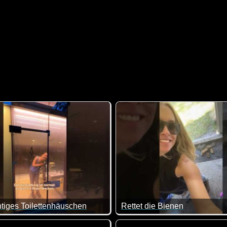
tiges Toilettenhäuschen
Rettet die Bienen
Idee.
an sich doch mal wieder fragen, warum es sowas Tolles bei un
Diese Dame ist wirklich mutig