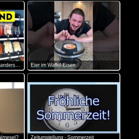
feetasse rausgeworfen :-) Nein, habe ich natürlich nicht. Aber
s man sich wirklich merken. Ausprobieren schadet nichts. Und w
Und immer wieder gibt es neue geniale Erfindung
In anderen Ländern ist vieles anders, sieh selbst
Eier im Waffel-Eisen
tet.
reich sein. Vorausgesetzt du hast einen perfekt gepackten Rucks
. Diesen Satz kennen wohl die meisten. Es ist immer wieder s
Solltest du mal was Neues mit Eiern ausprobieren
almesel?
Zeitumstellung - Sommerzeit