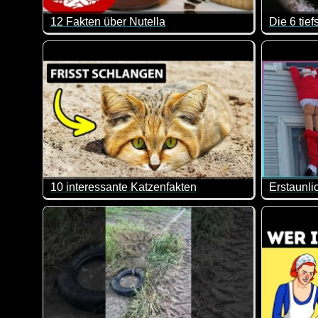
12 Fakten über Nutella
Fettmacher und Kalorienbombe oder einfach nur lecker?
Kaum zu g
10 interessante Katzenfakten
Heute mal wirklich interessante Geschichten und Info
Da sind m