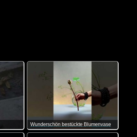
Wunderschön bestückte Blumenvase
s nicht gibt? Und das auch noch umsonst. Klasse. Davon könn
 und bewundernswert. Sie rettet Bienenvölker, die sich an Orte
Wenn das nicht wunderschön aussieht. Alle Acht