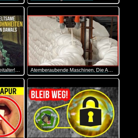
sste.
el Spaß mit diesem Video.
er, die Ostereier legen - zu Ostern stehen Tiere hoch im Kurs.
Nur nochmal zur Erinnerung an die Zeitumstellu
lang im Zentrum von Prozessionen und wurde regelrecht verehr
 meist in Verbindung damit, dass am Palmsonntag derjenige, der
Hygiene im viktorianischen Zeitalter! Wie haben Frauen in diesen Kleidern die Toilette benutzt?
Atemberaubende Maschinen, Die Auf Einem Anderen Level Sind - 2
) dort eingesperrt sein, sollte man mal gehört haben.
iken wohl damals ausgesehen? Hier erfährst du mehr.
In unserer postindustriellen Welt stoßen wir an