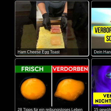
40 interessante Gadgets, die dein Leben leichter ma
Selbstver
Ham Cheese Egg Toast
Nicht funny, aber ich hab jetzt Hunger :-) Es macht e
Wenn du m
28 Tipps für ein reibungsloses Leben