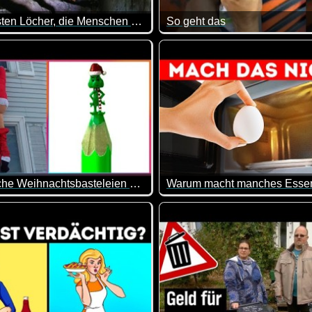
Die 6 tiefsten Löcher, die Menschen bisher gegraben haben
So geht das
 Lecker ist Nutella definitiv. Und wie alles, was gut schmeckt, 
lauben wie tief man für einen Brunnen gegraben hat.
Falls du auch mal deinen Schl
Erstaunliche Weihnachtsbasteleien Und -Dekorationen
s über Katzen.
al wieder tolle Sachen dabei. Vielleicht ist das ein oder ander
Eier in der Mikrowelle sind ga