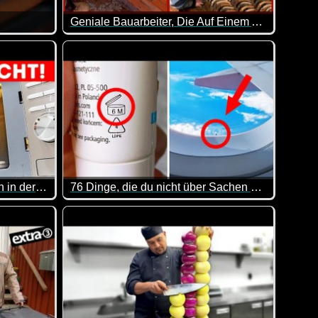
Geniale Bauarbeiter, Die Auf Einem Anderen Niveau Sind - 41
hat es natürlich auch nicht wenige Kalorien ;-)
üssel verloren haben solltest ;-)
Einfach zuschauen und staunen. Sehr genial wie h
Warum macht manches Essen in der Mikrowelle Boom
76 Dinge, die du nicht über Sachen weißt, die dich umgeben
e ja eine Anregung für dich. Viel Spaß beim Ansehen.
r keine gute Idee ;-)
Auch wenn man das ein oder andere bestimmt scho