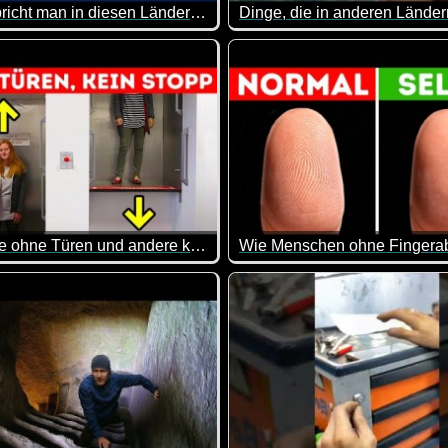
Warum spricht man in diesen Ländern Deutsch?
in einen friedlichen Rückzugsort für gesellige Treffen mit Freun
illionen Deutsche haben Deutsch als ihre Muttersprache. Alle
Eine lustige Sache, dass Leut
st du dein Allgemeinwissen mal wieder auffrischen oder erweiter
Fahrstühle ohne Türen und andere kuriose Erfindungen, die es heute noch gibt
h wusste nicht, dass es solche Fake Häuser gibt.
noster ist einerseits spannend, andererseits bringt er einen auch
Was man alles für Probleme 