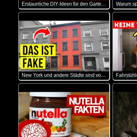
Erstaunliche DIY-Ideen für den Garten, die Ihr Zuhause aufwerten - 3
Ein Hinterhof ist ein kleiner Außenbereich, der sich 
Etwa 82 M
Hier kann
New York und andere Städte sind voll mit fake Häusern, das ist der Grund
Das sind doch mal wieder sehr interessante Infos. Ic
Der Pater