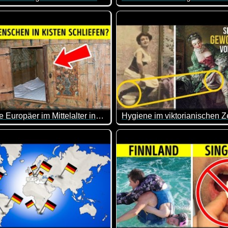
. Das Prüfen der Avocado-Reife ist z.B. etwas, das ich nicht wu
ltst du mal wieder ein paar interessante Einblicke und Infos. Vi
Osterhasen, Osterlämmer, Hühn
Der Esel stand Jahrhunderte 
Heute kennen wir den Palmesel
Warum die Europäer im Mittelalter in Kisten schliefen
Kofferraum von innen öffnen kann, sollte man (warum auch immer
 werde mich nicht mehr über unbequeme Betten beschweren ;-)
Wie haben die Hygiene-Prakt