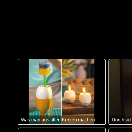
Was man aus alten Kerzen machen kann
Durchsich
Wenn man Zeit und Muße hat, ist das doch eine tolle 
Da muss m