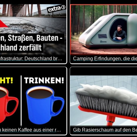
Marode Infrastruktur: Deutschland bröckelt - extra 3
it zurückgestellt. Du kannst also eine Stunde länger schlafen 
nds Infrastruktur steht vor einem Dilemma: von maroden Brücke
Ordentliches Equipment ist i
Warum du keinen Kaffee aus einer roten Tasse trinken solltest