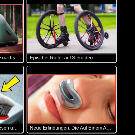
Camping Erfindungen, die die nächste Stufe sind 8
Epischer Roller auf Steroiden
;-)
n bis zu stillgelegten Schienen. Doch was steckt hinter diese
mmer das A und O. So auch beim Camping. Hier siehst du ein pa
Mal eben die Rollerskates mit größeren Reifen best
Gib Rasierschaum auf den Besen und mach DIES (genialer Trick)
Neue Erfindungen, Die Auf Einem Anderen Level Sind - 44