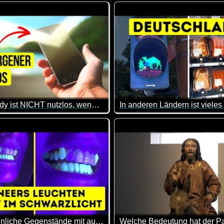
chen können. Immer wieder klasse!
ständlich habe ich gleich mal meine rote und orangefarbene Kaf
Das mit dem Rasierschaum mus
Dein Handy ist NICHT nutzlos, wenn du dich in der Wildnis verirrt hast
infach Spaß, ihm zuzusehen wie er diesen leckeren Toast zuberei
al auf einer einsamen Insel strandest, könnten diese Tipps hilf
Andere Länder, andere Sitten
15 gewöhnliche Gegenstände mit außergewöhnlichen Eigenschaften
Welche Bedeutung hat der P