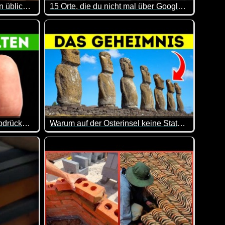
Dinge, die in anderen Ländern üblich sind, in deinem Land aber absurd erscheinen
15 Orte, die du nicht mal über Google Maps erkunden kannst
den und Familie verwandeln lässt. Wenn du auf der Suche nach In
rdings nutzen weltweit insgesamt 130 Millionen Menschen die
e einem riesigen Käserad hinterherrennen, das einen Abhang hin
Sehr interessant, welche geheimen bzw. hoch bew
n ;-)
Wie Menschen ohne Fingerabdrücke im Leben klarkommen
Warum auf der Osterinsel keine Statuen mehr errichtet wurden
 leicht ins Schwitzen :-)
haben kann, wenn man keine Fingerabdrücke abgeben kann, wird
Hier kann man mal wieder was lernen. Sehr inter