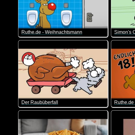
Ruthe.de - Weihnachtsmann
Der Weihnachtsmann ist da! Und er bringt nicht nur A
Irgendwie
Der Raubüberfall
Ruthe.de 
Simon's Cat hat nur Blödsinn im Kopf und verursacht
Ja, mit 1