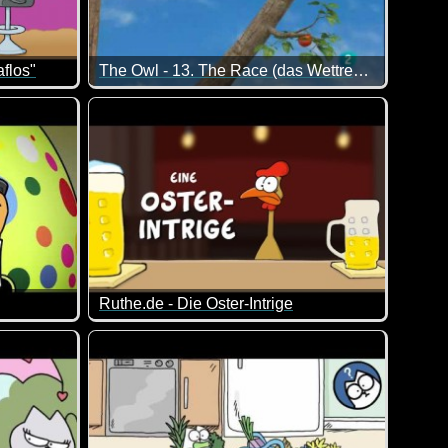
flos"
The Owl - 13. The Race (das Wettrennen)
icht schlafen kann und den anderen dann gleich mit wach hält ;
Die Eule sieht am Anfang hier noch ganz gut aus,
Ruthe.de - Die Oster-Intrige
paziergang. Das erinnert mich total an den Dackel von meinem F
rsprechungen machen ;-)
Was läuft denn da für eine Verschwörung? ;-)