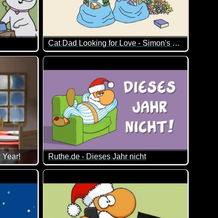
Cat Dad Looking for Love - Simon's Cat
t bunter ausfällt ;-)
Simon's Cat will seinem Herrchen ganz offensicht
 Year!
Ruthe.de - Dieses Jahr nicht
zierung. Natürlich geht es hier mal wieder besonders schräg zu
n dir ein gesundes und glückliches neues Jahr!
So kann man sich täuschen :-)