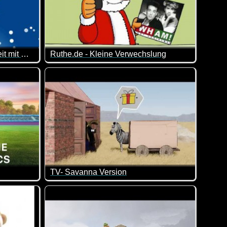
Der Weihnachtsmann hat Streit mit Rudolf
Ruthe.de - Kleine Verwechslung
l wieder so verrückt, dass man schon wieder lachen muss :-)
erweise verschont ;-)
h das wieder. Wenn Rudolf nicht den Schlitten zieht, sehe ich fü
Auch der Weihnachtsmann ist nicht fehlerfrei ;-)
TV- Savanna Version
 mitmachen würden, könnte da in etwas so aussehen wie in die
Wie man ohne Worte so viel sagen kann :-) Total 