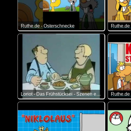
Ruthe.de - Osterschnecke
Ruthe.d
Ich hoffe, deine Eier werden noch rechtzeitig geliefert 
Wusstest 
Loriot - Das Frühstücksei - Szenen einer Ehe
Ruthe.de 
Zum Tag der Welttag der Ehe passt dieser Klassiker d
In jeder 