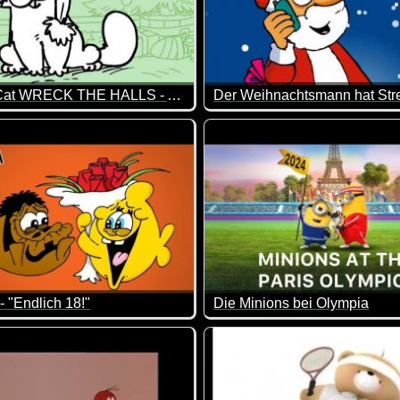
Simon's Cat WRECK THE HALLS - A CHRISTMAS SPECIAL
pfel, Nuss und Mandelkern, sondern auch Urinstein. Das ist ma
 kommt es anders als man denkt. Der Christbaum bleibt komisch
Oh Mann, hoffentlich legt sic
- "Endlich 18!"
Die Minions bei Olympia
 immer Chaos. So auch in diesem lustigen Video.
8 ist man zwar volljährig, aber noch lange nicht erwachsen ;-)
Wenn die Minions bei Olympia