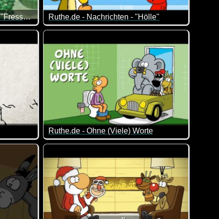
Pixar Something Fishy - oder "Fressen und gefressen werden"
Ruthe.de - Nachrichten - "Hölle"
tigt.
rwasserwelt.
Die etwas anderen Nachrichten ;-)
Ruthe.de - Ohne (Viele) Worte
u Dritt in einem Gips-Gebilde steckt und nicht mehr weiß, wi
emlich windig! Das bekommt Simon's Cat in diesem lustigen Video 
Ein Cartoon ist der direkteste und schnellste W