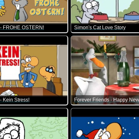
e - FROHE OSTERN!
Simon's Cat Love Story
;-)
du, dass es Gothic-Hasen gibt? Ich hoffe sehr, dass euer Osterfes
- Kein Stress!
Forever Friends - Happy New
och wie die Faust aufs Auge :-)
Firma gibt es unterschiedliche Vorschläge zum Thema Kostenredu
Die Bärchen und ich wünsche