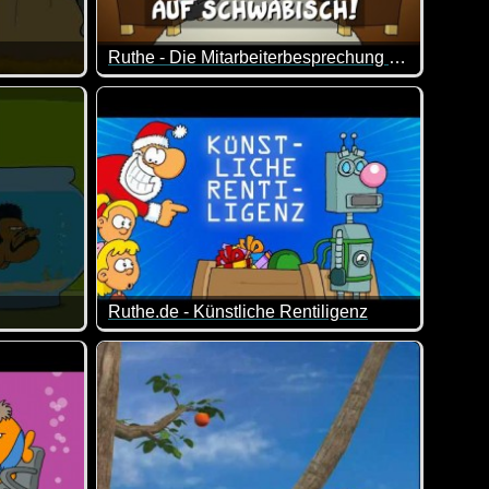
Ruthe - Die Mitarbeiterbesprechung (auf schwäbisch)
-)
hen. Denn es könnten sich wohl die meisten was Besseres vorst
 Was für ein aufgewecktes Jesuskindlein ;-)
Mal schauen, ob das dann dieses Jahr was wird m
Ruthe.de - Künstliche Rentiligenz
nken macht ;-)
gewartet :-)
Die künstliche Intelligenz ist nicht immer und über