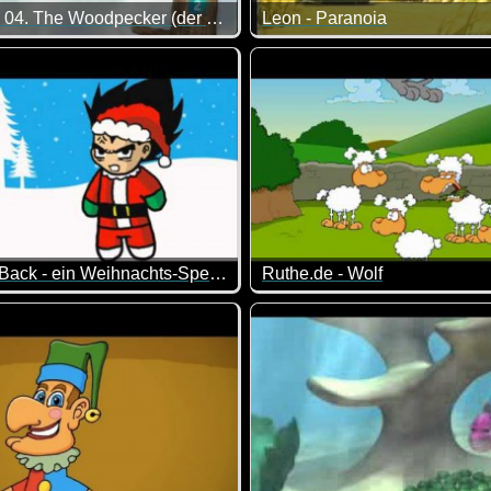
The Owl - 04. The Woodpecker (der Specht)
Leon - Paranoia
mein leckerer Braten derartig verändert ;-)
ne nette Folge...
Netter Zeichentrick: Man sollt
ArgetimIsBack - ein Weihnachts-Special
Ruthe.de - Wolf
s Fressen gibt. Typisch. Dass Simon seine Katze noch nicht ersc
 richtiger Fan von Weihnachten...
In diesem Video ist wohl der 