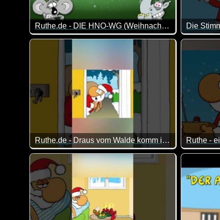
Ruthe.de - DIE HNO-WG (Weihnachtsspecial)
Die Stim
Dir Drei von der HNO-WG sind einfach immer wieder f
Ich denke
Ruthe.de - Draus vom Walde komm ich her
Ruthe - e
Es läuft eben nicht immer alles glatt ;-)
Manchmal 