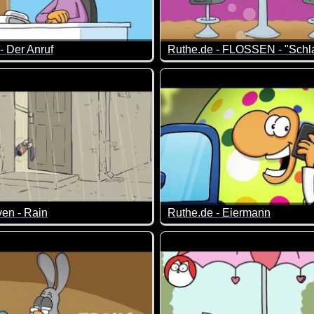
- Der Anruf
Ruthe.de - FLOSSEN - "Schla
r-schenken-uns- nichts-Märchen glauben viele Leute :-)
r nicht so arg weit weg von der Realität ;-)
Ist doch spitze, wenn einer n
en - Rain
Ruthe.de - Eiermann
auwetter hat Steven ganz offensichtlich keine Lust auf einen S
Man sollte keine falschen Ve