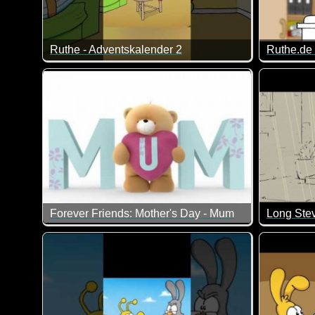
Ruthe - Adventskalender 2
Ruthe.de 
Ein nettes Ruthe-Video zur Adventszeit. An dieses Wi
Das ist ga
Forever Friends: Mother's Day - Mum
Long Stev
Mama ist die Beste...
Bei dem S