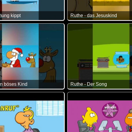
mung kippt
Ruthe - das Jesuskind
ür einen Lacher gut. Und dieses Weihnachtsspecial ist klasse :
, da kann man den Weihnachtsmann sogar ein Stück weit verste
Ein bisschen Spaß muss sein.
in böses Kind
Ruthe - Der Song
ist es gut, wenn man sich über die Konsequenzen vorher Geda
Ja klar, darauf haben wir alle 