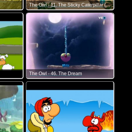
The Owl - 11. The Sticky Caterpillar (Klebrige Raupe)
e es nicht glauben, dass ein großer Gorilla vor einer kleinen Ech
Eigentlich hat es die Eule nur auf die Raupe ab
The Owl - 46. The Dream
hlagen hat, wundert einen wirklich :-)
Wolf der Depp ;-)
In Eule's Traum war alles sooooooo schön und ein