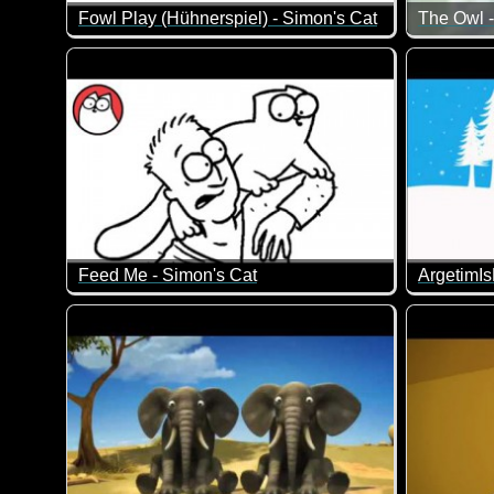
Fowl Play (Hühnerspiel) - Simon's Cat
Na da würde ich mich aber auch bedanken, wenn sich 
Wieder ei
Feed Me - Simon's Cat
Simons's Cat kann es mal wieder nicht erwarten bis e
Er ist ein