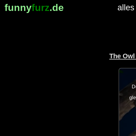
funny
furz
.de
alles
The Owl 
D
gl