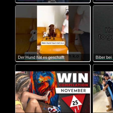
Er macht auf jeden Fall eine riesige Sauerei :-)
Talent, H
Der Hund hat es geschafft
Biber bei 
Zum Glück können Hunde das noch nicht ;-)
Dieser Bi