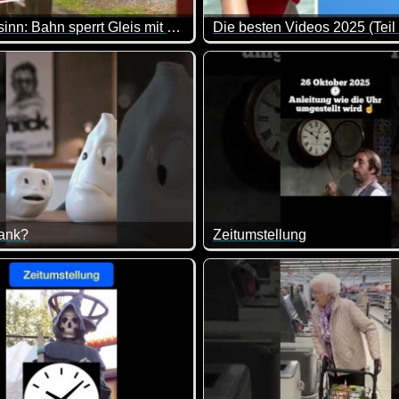
Realer Irrsinn: Bahn sperrt Gleis mit Zahlenschloss in Zwotental - extra 3
Die besten Videos 2025 (Teil
 total ängstlich und andere völlig unerschrocken.
tal wird Sicherheit nicht dem Zufall überlassen. Was Jahrzehnt
Eine tolle Zusammenstellung 
rank?
Zeitumstellung
rdings ohne Pelzmantel ;-)
n führen einfach immer lustige Gespräche. Und nachdem derzeit
Bud Spencer hilft bei der Zeit