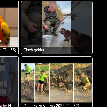
rrlich ist...
artin auf ebay-Kleinanzeigen. So in etwa könnte man sich das du
Als Katze hat man es wirklich nicht leicht. Den ga
 (Teil 65)
Fisch geklaut
chtigen Moment auf den Auslöser gedrückt.
spannt mit ein paar Chips und etwas Leckerem zum trinken zurü
Dieser Angler hat wirklich Humor :-)
Deutsche Nachbarn vs. polnische Nachbarn
Die besten Videos 2025 (Teil 82)