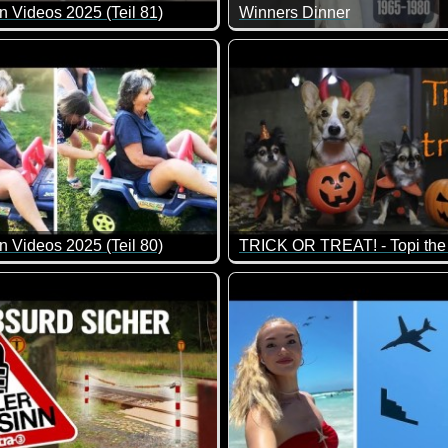
n Videos 2025 (Teil 81)
Winners Dinner
r 13 1/2 Minuten. Wirklich coole Szenen, weil es so viele unte
e Zusammenstellung von lustigen Videos. Klasse gemacht, da vo
Ja, so kann man sich als Chef
n Videos 2025 (Teil 80)
TRICK OR TREAT! - Topi the
ppalas passieren.
e Zusammenstellung von lustigen Videos. Klasse gemacht, da vo
Was für ein gruseliges Hallo