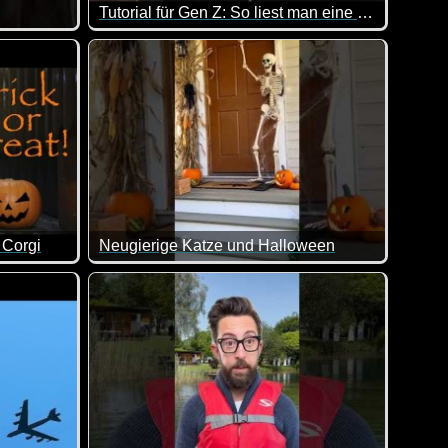
Tutorial für Gen Z: So liest man eine Zeitung (Print-Postillon)
rschiedliche Aktionen zum Bestaunen gibt! Sehr sehenswert!
n allem was dabei ist. Viel Spaß damit!
 täuschen was die Zufriedenheit der Mitarbeiter angeht :-)
Du hast den gedruckten Postillon gekauft, bist aber
 Corgi
Neugierige Katze und Halloween
n allem was dabei ist. Viel Spaß damit!
ween-Video ;-)
Damit hat die neugierige Katze ganz offensichtlic