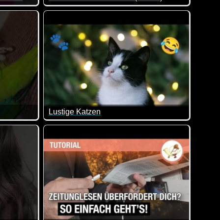
halten, Schulfrust und Internet-Irrsinn sucht Olaf Schubert de
in der Tat. Wir haben zum Glück Nachbarn gemäß der polnischen
Eine tolle Zusammenstellung von lustigen Videos
Lustige Katzen
ngen.
hnarchen :-)
Es ist einfach herrlich, auf welchen Blödsinn K