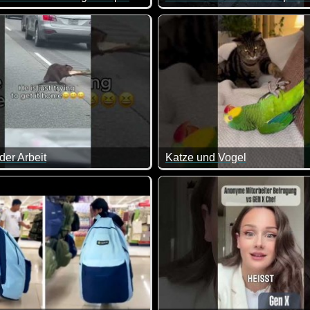
altung oder einfach nur die richtige Frisur? Zwischen Konsumver
Ja, solche Nachbarn gibt es 
der Arbeit
Katze und Vogel
ber ist schwer beschäftigt und lässt sich nicht aus der Ruhe bri
Hey Junge, hör mal auf zu sc