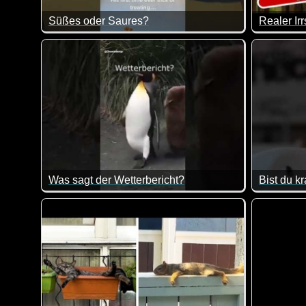
Süßes oder Saures?
Halloween mit kleinen Kindern. Herrlich! Manche sind
In Zwoten
Was sagt der Wetterbericht?
Bist du k
Angenehme 32 Grad wären jetzt auch mein Ding. Alle
Die Tasse