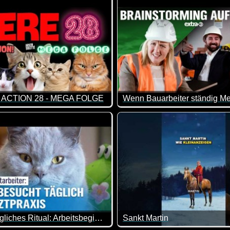
N ACTION 28 - MEGA FOLGE
t verstecken :-)
e Folge dieser lustigen Videos, in denen Katzen sprechen und 
Sind wir froh, solange Bauar
Muffins tägliches Ritual: Arbeitsbeginn in der Tierarztpraxis um 7:30 Uhr
Sankt Martin