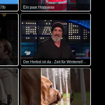
 79)
Ein paar Hoppalas
e funktioniert hat, muss noch sicherer gemacht werden: mit ein
von lustigen Videos. Klasse gemacht, da von allem was dabei is
Das Gesicht von Adam Rose ist immer so herrlich.
Der Herbst ist da - Zeit für Winterreifen - Torsten Sträter
 wieder viele Leute krank sind, passt dieses Video doch ganz
umstellung ;-)
Er mag ganz offensichtlich keine Winterreifen :-) 