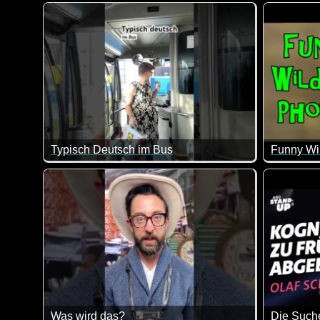
Eine tolle Zusammenstellung von lustigen Videos. Kl
Muffin - D
Typisch Deutsch im Bus
So in etwa kommt das der Realität doch schon sehr n
Eine supe
Was wird das?