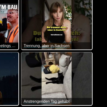
Wenn Bauarbeiter ständig Meetings hätten - extra 3
Trennung, aber in Sachsen
sich auch gerne mal beschweren ;-)
beiter noch keine ständigen nervigen Meetings haben ;-)
Da muss man dann doch mal genauer zuhören :-) 
Anstrengenden Tag gehabt