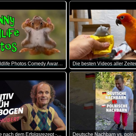
asse gemacht, da von allem was dabei ist. Viel Spaß damit!
er tierische Mitarbeiter mit festen Arbeitszeiten. Wenn das nicht he
Was ist letzte Preis? Sankt M
Funny Wildlife Photos Comedy Awards
Die besten Videos aller Zeiten
ahe ;-)
r Zusammenstellung von lustigen Tierbildern. Hier wurde im ri
Hier kannst du dich ganz ent
Die Suche nach dem Erfolgsrezept -Olaf Schubert