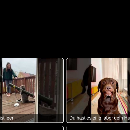
st leer
Du hast es eilig, aber dein H
s Schulunterrichts angeht.
 sind wir soweit noch nicht :-)
Ich glaube, Hunde merken es,