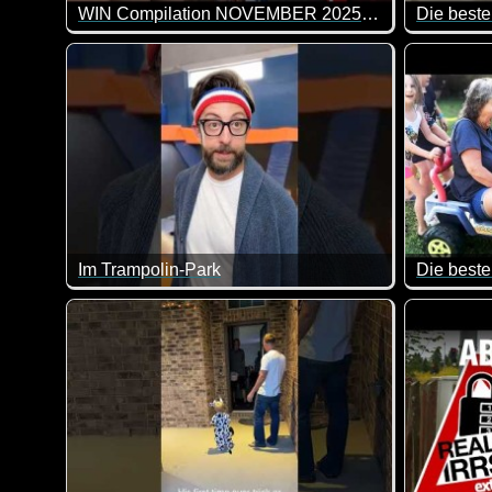
WIN Compilation NOVEMBER 2025 Edition
Die beste
65 der besten Video-Clips des Monats Oktober in übe
Eine toll
Im Trampolin-Park
Die beste
Beim Trampolinspringen können so einige lustige Ho
Eine toll