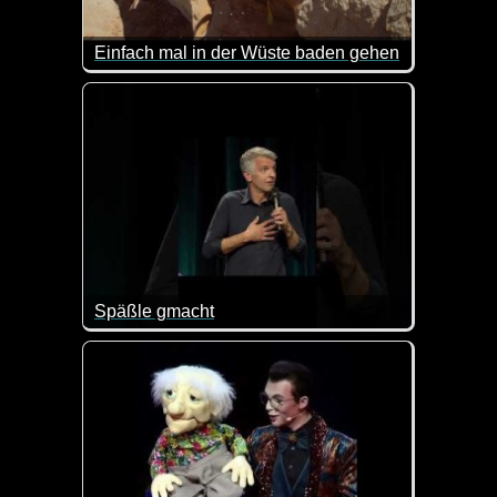
Einfach mal in der Wüste baden gehen
Irre Location, super Idee und irgendwie total abg
Späßle gmacht
Er hat einen guten Tipp für alle Männer ;-)