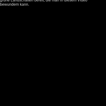
grüne Landschaften bereit, die man in diesem Video
bewundern kann.