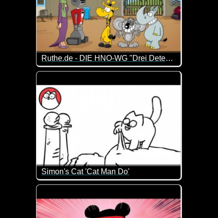
Ruthe.de - DIE HNO-WG "Drei Detektive und ein verschwundener Graf"
"Die HNO-WG" kennen wir ja bereits von früheren Vi
Simon's Cat 'Cat Man Do'
Das kennen wohl viele Katzenbesitzer. Wenn die Ka