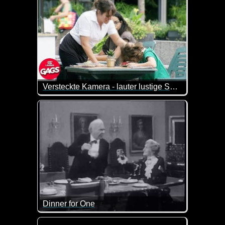
Versteckte Kamera - lauter lustige Szenen
Die versteckte Kamera hat immer wieder neue witzi
Dinner for One
Ein Klassiker und ein absolutes Muss für jedes Jahr