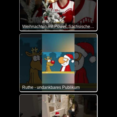
Weihnachten mit Power: Sächsische Eltern und Weihnachtsdeko
Wenn's nicht leuchtet, ist kein Weihnachten - sagt
Ruthe - undankbares Publikum
Tja, da haben der Weihnachtsmann und Rudi wohl ni