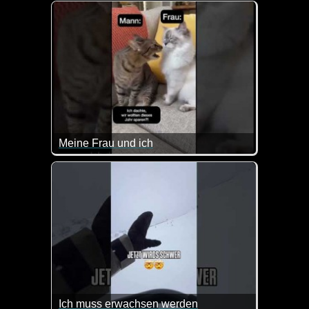
Eine tolle Zusammenstellung von lustigen Videos. 
Meine Frau und ich
Was die Katzen hier für ein Gespräch führen, kennen
Ich muss erwachsen werden