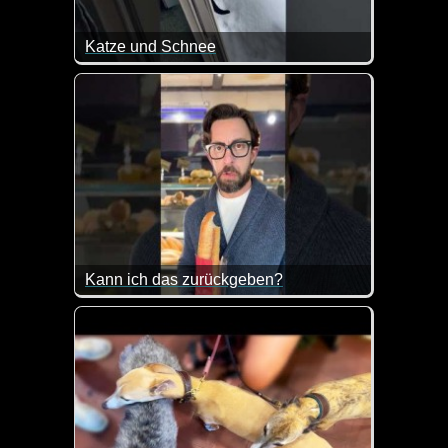
Katze und Schnee
Im ersten Moment noch ganz begeistert, aber dann is
Kann ich das zurückgeben?
Da wird einem dann doch ganz anders ;-)