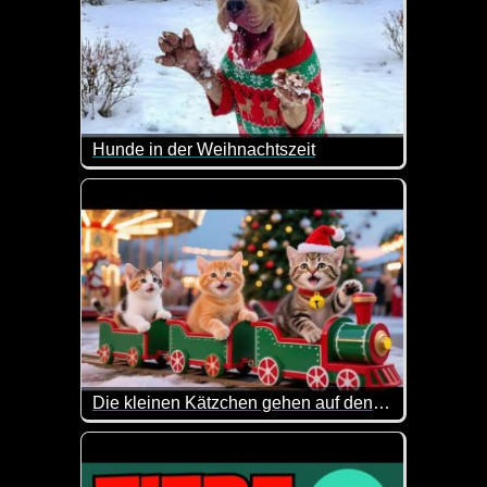
Hunde in der Weihnachtszeit
Nicht nur Katzen können an Weihnachten etwas Cha
Die kleinen Kätzchen gehen auf den Weihnachtsmarkt
Heute nimmt die große Schwester Ginger MooMoo und