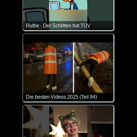
Ruthe - Der Schlitten hat TÜV
Der Schlitten vom Weihnachtsmann ist schon mal ei
Die besten Videos 2025 (Teil 94)
Eine tolle Zusammenstellung von lustigen Videos. 