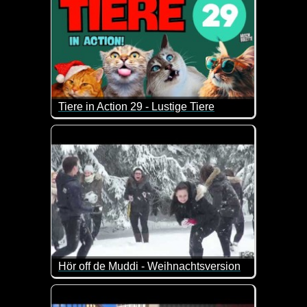
Tiere in Action 29 - Lustige Tiere
Eine etwas längere Folge dieser lustigen Videos, i
Hör off de Muddi - Weihnachtsversion
Gerade jetzt ist es wichtiger denn je, auf die Weih
Das Liedchen ist doch richtig lustig umgetextet auf