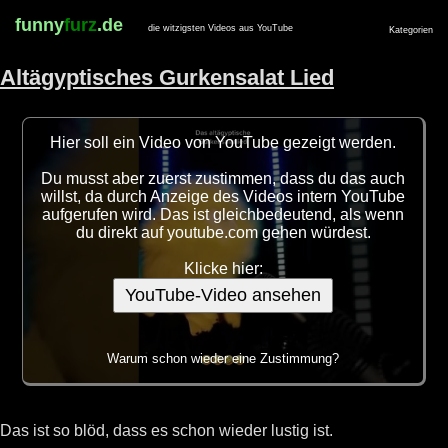
funny
furz
.de
die witzigsten Videos aus YouTube
Kategorien
Altägyptisches Gurkensalat Lied
Hier soll ein Video von YouTube gezeigt werden.
Du musst aber zuerst zustimmen, dass du das auch
willst, da durch Anzeige des Videos intern YouTube
aufgerufen wird. Das ist gleichbedeutend, als wenn
du direkt auf youtube.com gehen würdest.
Klicke hier:
YouTube-Video ansehen
Warum schon wieder eine Zustimmung?
Das ist so blöd, dass es schon wieder lustig ist.