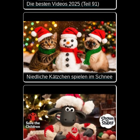
Die besten Videos 2025 (Teil 91)
Eine tolle Zusammenstellung von lustigen Videos. 
Niedliche Kätzchen spielen im Schnee
Ein wirklich nett gemachtes KI-Video mit niedliche